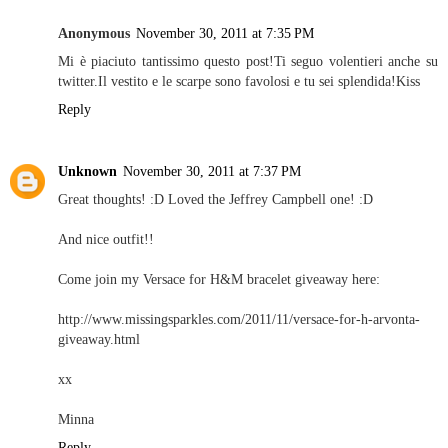
Anonymous
November 30, 2011 at 7:35 PM
Mi è piaciuto tantissimo questo post!Ti seguo volentieri anche su
twitter.Il vestito e le scarpe sono favolosi e tu sei splendida!Kiss
Reply
Unknown
November 30, 2011 at 7:37 PM
Great thoughts! :D Loved the Jeffrey Campbell one! :D
And nice outfit!!
Come join my Versace for H&M bracelet giveaway here:
http://www.missingsparkles.com/2011/11/versace-for-h-arvonta-
giveaway.html
xx
Minna
Reply