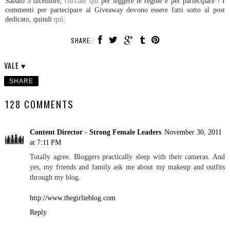
Sabato 3 dicembre,
cliccate quì
per leggere le regole e per partecipare ! I
commenti per partecipare al Giveaway devono essere fatti sotto al post
dedicato, quindi
quì
.
SHARE:
VALE ♥
SHARE
128 COMMENTS
Content Director - Strong Female Leaders
November 30, 2011
at 7:11 PM
Totally agree. Bloggers practically sleep with their cameras. And
yes, my friends and family ask me about my makeup and outfits
through my blog.
http://www.thegirlieblog.com
Reply