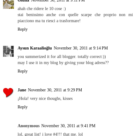
Giulia
November 30, 2011 at 9:11 PM
ahah che ridere le 10 cose :)
stai benissimo anche con quelle scarpe che proprio non mi
piacciono ma tu riesci a trasformare!
Reply
Aysun Karaalioğlu
November 30, 2011 at 9:14 PM
you summerized it for all blogger. totally correct:))
may I use it in my blog by giving your blog adress??
Reply
Jane
November 30, 2011 at 9:29 PM
¡Hola! very nice thoughs, kisses
Reply
Anonymous
November 30, 2011 at 9:41 PM
lol, great list! i love #4!!! that me. lol