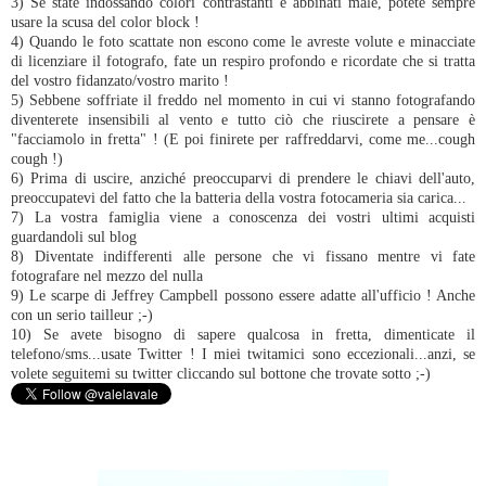
3) Se state indossando colori contrastanti e abbinati male, potete sempre
usare la scusa del color block !
4) Quando le foto scattate non escono come le avreste volute e minacciate
di licenziare il fotografo, fate un respiro profondo e ricordate che si tratta
del vostro fidanzato/vostro marito !
5) Sebbene soffriate il freddo nel momento in cui vi stanno fotografando
diventerete insensibili al vento e tutto ciò che riuscirete a pensare è
"facciamolo in fretta" ! (E poi finirete per raffreddarvi, come me...cough
cough !)
6) Prima di uscire, anziché preoccuparvi di prendere le chiavi dell'auto,
preoccupatevi del fatto che la batteria della vostra fotocameria sia carica...
7) La vostra famiglia viene a conoscenza dei vostri ultimi acquisti
guardandoli sul blog
8) Diventate indifferenti alle persone che vi fissano mentre vi fate
fotografare nel mezzo del nulla
9) Le scarpe di Jeffrey Campbell possono essere adatte all'ufficio ! Anche
con un serio tailleur ;-)
10) Se avete bisogno di sapere qualcosa in fretta, dimenticate il
telefono/sms...usate Twitter ! I miei twitamici sono eccezionali...anzi, se
volete seguitemi su twitter cliccando sul bottone che trovate sotto ;-)