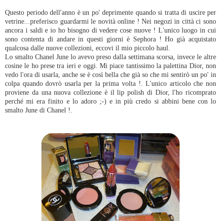
Questo periodo dell'anno è un po' deprimente quando si tratta di uscire per
vetrine...preferisco guardarmi le novità online ! Nei negozi in città ci sono
ancora i saldi e io ho bisogno di vedere cose nuove ! L'unico luogo in cui
sono contenta di andare in questi giorni è Sephora ! Ho già acquistato
qualcosa dalle nuove collezioni, eccovi il mio piccolo haul.
Lo smalto Chanel June lo avevo preso dalla settimana scorsa, invece le altre
cosine le ho prese tra ieri e oggi. Mi piace tantissimo la palettina Dior, non
vedo l'ora di usarla, anche se è così bella che già so che mi sentirò un po' in
colpa quando dovrò usarla per la prima volta !. L'unico articolo che non
proviene da una nuova collezione è il lip polish di Dior, l'ho ricomprato
perché mi era finito e lo adoro ;-) e in più credo si abbini bene con lo
smalto June di Chanel !.