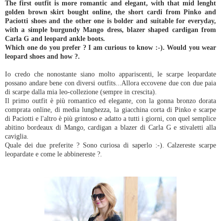
The first outfit is more romantic and elegant, with that mid lenght
golden brown skirt bought online, the short cardi from Pinko and
Paciotti shoes and the other one is bolder and suitable for everyday,
with a simple burgundy Mango dress, blazer shaped cardigan from
Carla G and leopard ankle boots.
Which one do you prefer ? I am curious to know :-). Would you wear
leopard shoes and how ?.
Io credo che nonostante siano molto appariscenti, le scarpe leopardate
possano andare bene con diversi outfits...Allora eccovene due con due paia
di scarpe dalla mia leo-collezione (sempre in crescita).
Il primo outfit è più romantico ed elegante, con la gonna bronzo dorata
comprata online, di media lunghezza, la giacchina corta di Pinko e scarpe
di Paciotti e l'altro è più grintoso e adatto a tutti i giorni, con quel semplice
abitino bordeaux di Mango, cardigan a blazer di Carla G e stivaletti alla
caviglia.
Quale dei due preferite ? Sono curiosa di saperlo :-). Calzereste scarpe
leopardate e come le abbinereste ?.