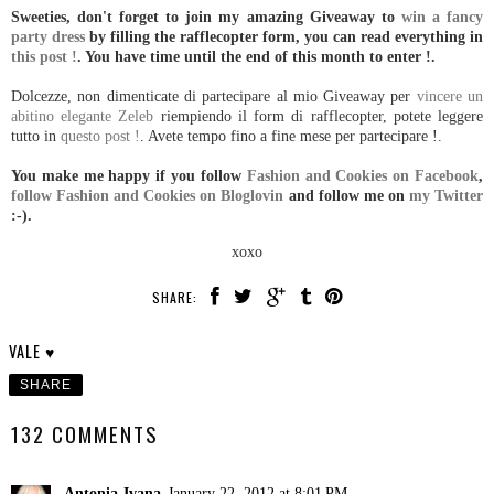
Sweeties, don't forget to join my amazing Giveaway to
win a fancy
party dress
by filling the rafflecopter form, you can read everything in
this post !
. You have time until the end of this month to enter !.
Dolcezze, non dimenticate di partecipare al mio Giveaway per
vincere un
abitino elegante Zeleb
riempiendo il form di rafflecopter, potete leggere
tutto in
questo post !
. Avete tempo fino a fine mese per partecipare !.
You make me happy if you follow
Fashion and Cookies on Facebook
,
follow Fashion and Cookies on Bloglovin
and follow me on
my Twitter
:-).
xoxo
SHARE:
VALE ♥
SHARE
132 COMMENTS
Antonia-Ivana
January 22, 2012 at 8:01 PM