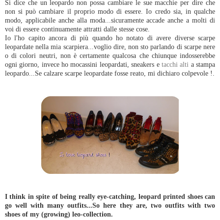
Si dice che un leopardo non possa cambiare le sue macchie per dire che
non si può cambiare il proprio modo di essere. Io credo sia, in qualche
modo, applicabile anche alla moda...sicuramente accade anche a molti di
voi di essere continuamente attratti dalle stesse cose.
Io l'ho capito ancora di più quando ho notato di avere diverse scarpe
leopardate nella mia scarpiera...voglio dire, non sto parlando di scarpe nere
o di colori neutri, non è certamente qualcosa che chiunque indosserebbe
ogni giorno, invece ho mocassini leopardati, sneakers e
tacchi alti
a stampa
leopardo...Se calzare scarpe leopardate fosse reato, mi dichiaro colpevole !.
I think in spite of being really eye-catching, leopard printed shoes can
go well with many outfits...So here they are, two outfits with two
shoes of my (growing) leo-collection.