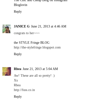
The Chic and Cheap Blog on Instagram
Bloglovin
Reply
JANICE G
June 21, 2013 at 4:46 AM
congrats to her~~~
the STYLE Fringe BLOG
http://the-stylefringe.blogspot.com
Reply
Rhea
June 21, 2013 at 5:04 AM
Aw! These are all so pretty! :)
Xx
Rhea
http://fuss.co.in
Reply