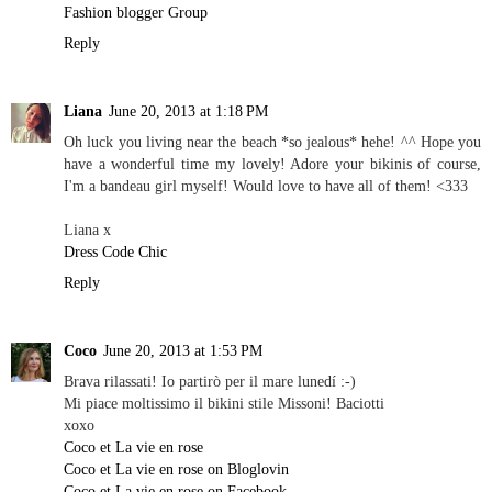
Fashion blogger Group
Reply
Liana
June 20, 2013 at 1:18 PM
Oh luck you living near the beach *so jealous* hehe! ^^ Hope you
have a wonderful time my lovely! Adore your bikinis of course,
I'm a bandeau girl myself! Would love to have all of them! <333
Liana x
Dress Code Chic
Reply
Coco
June 20, 2013 at 1:53 PM
Brava rilassati! Io partirò per il mare lunedí :-)
Mi piace moltissimo il bikini stile Missoni! Baciotti
xoxo
Coco et La vie en rose
Coco et La vie en rose on Bloglovin
Coco et La vie en rose on Facebook