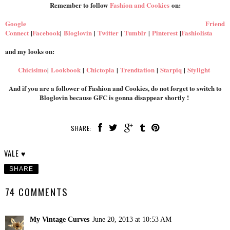
Remember to follow
Fashion and Cookies
on:
Google Friend
Connect
|
Facebook
|
Bloglovin
|
Twitter
|
Tumblr
|
Pinterest
|
Fashiolista
and my looks on:
Chicisimo
|
Lookbook
|
Chictopia
|
Trendtation
|
Starpiq
|
Stylight
And if you are a follower of Fashion and Cookies, do not forget to switch to
Bloglovin because GFC is gonna disappear shortly !
SHARE:
VALE ♥
SHARE
74 COMMENTS
My Vintage Curves
June 20, 2013 at 10:53 AM