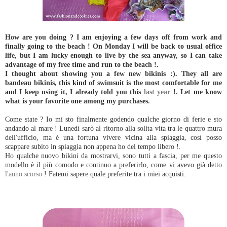
How are you doing ? I am enjoying a few days off from work and
finally going to the beach ! On Monday I will be back to usual office
life, but I am lucky enough to live by the sea anyway, so I can take
advantage of my free time and run to the beach !.
I thought about showing you a few new bikinis :). They all are
bandeau bikinis, this kind of swimsuit is the most comfortable for me
and I keep using it, I already told you this
last year
!. Let me know
what is your favorite one among my purchases.
Come state ? Io mi sto finalmente godendo qualche giorno di ferie e sto
andando al mare ! Lunedì sarò al ritorno alla solita vita tra le quattro mura
dell'ufficio, ma è una fortuna vivere vicina alla spiaggia, così posso
scappare subito in spiaggia non appena ho del tempo libero !.
Ho qualche nuovo bikini da mostrarvi, sono tutti a fascia, per me questo
modello è il più comodo e continuo a preferirlo, come vi avevo già detto
l'anno scorso
! Fatemi sapere quale preferite tra i miei acquisti.