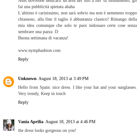
Asos dovrebbe dedicarti un'area del sito a mo' di monumento, gli
fai una pubblicità spietata ahaha
L'abitino è carinissimo, non sarà sobrio ma non è nemmeno troppo
chiassoso, alla fine il taglio è abbastanza classico! Rimango della
mia idea comunque che solo te puoi indossare certe cose senza
sembrare una pazza :D
Buona settimana di vacanza!
www.nymphashion.com
Reply
Unknown
August 18, 2013 at 3:49 PM
Hello from Spain: nice dress. I like your hat and your sunglasses.
Very trendy, Keep in touch
Reply
Vania Aprilia
August 18, 2013 at 4:46 PM
the dress looks gorgeous on you!