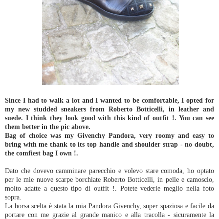
Since I had to walk a lot and I wanted to be comfortable, I opted for
my new studded sneakers from Roberto Botticelli, in leather and
suede. I think they look good with this kind of outfit !. You can see
them better in the pic above.
Bag of choice was my Givenchy Pandora, very roomy and easy to
bring with me thank to its top handle and shoulder strap - no doubt,
the comfiest bag I own !.
Dato che dovevo camminare parecchio e volevo stare comoda, ho optato
per le mie nuove scarpe borchiate Roberto Botticelli, in pelle e camoscio,
molto adatte a questo tipo di outfit !. Potete vederle meglio nella foto
sopra.
La borsa scelta è stata la mia Pandora Givenchy, super spaziosa e facile da
portare con me grazie al grande manico e alla tracolla - sicuramente la