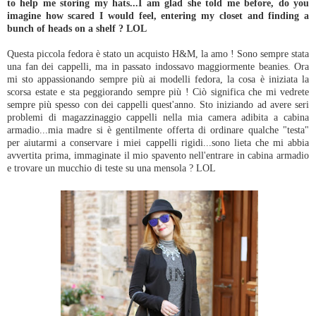
to help me storing my hats...I am glad she told me before, do you
imagine how scared I would feel, entering my closet and finding a
bunch of heads on a shelf ? LOL
Questa piccola fedora è stato un acquisto H&M, la amo ! Sono sempre stata
una fan dei cappelli, ma in passato indossavo maggiormente beanies. Ora
mi sto appassionando sempre più ai modelli fedora, la cosa è iniziata la
scorsa estate e sta peggiorando sempre più ! Ciò significa che mi vedrete
sempre più spesso con dei cappelli quest'anno. Sto iniziando ad avere seri
problemi di magazzinaggio cappelli nella mia camera adibita a cabina
armadio...mia madre si è gentilmente offerta di ordinare qualche "testa"
per aiutarmi a conservare i miei cappelli rigidi...sono lieta che mi abbia
avvertita prima, immaginate il mio spavento nell'entrare in cabina armadio
e trovare un mucchio di teste su una mensola ? LOL