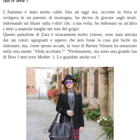
this tv serie ?.
L'Autunno è stato molto caldo fino ad oggi ma, siccome la fiera si
svolgeva in un paesino di montagna, ho deciso di giocare sugli strati,
indossando un blazer sulla t-shirt che, a sua volta, ho indossato su un'altra
t-shirt a maniche lunghe nei toni del grigio.
Questo pantalone di Zara è sicuramente molto vistoso, sono stata attirata
dai sui colori sgargianti e sapevo che non fosse la cosa più facile da
indossare, ma, come spesso accade, la voce di Barney Stinson ha sussurrato
nella mia mente "Sfida accettata !" *Perdonatemi, ma sono una grande fan
di How I met your Mother :). Lo guardate anche voi ?.