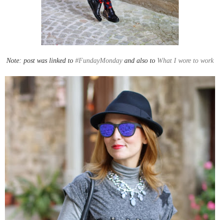
Note: post was linked to
#FundayMonday
and also to
What I wore to work