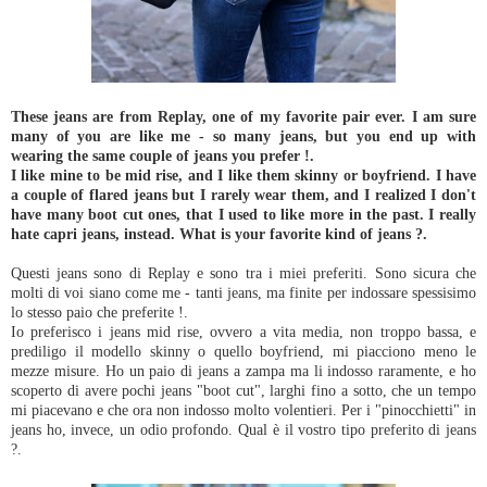
These jeans are from Replay, one of my favorite pair ever. I am sure
many of you are like me - so many jeans, but you end up with
wearing the same couple of jeans you prefer !.
I like mine to be mid rise, and I like them skinny or boyfriend. I have
a couple of flared jeans but I rarely wear them, and I realized I don't
have many boot cut ones, that I used to like more in the past. I really
hate capri jeans, instead. What is your favorite kind of jeans ?.
Questi jeans sono di Replay e sono tra i miei preferiti. Sono sicura che
molti di voi siano come me - tanti jeans, ma finite per indossare spessisimo
lo stesso paio che preferite !.
Io preferisco i jeans mid rise, ovvero a vita media, non troppo bassa, e
prediligo il modello skinny o quello boyfriend, mi piacciono meno le
mezze misure. Ho un paio di jeans a zampa ma li indosso raramente, e ho
scoperto di avere pochi jeans "boot cut", larghi fino a sotto, che un tempo
mi piacevano e che ora non indosso molto volentieri. Per i "pinocchietti" in
jeans ho, invece, un odio profondo. Qual è il vostro tipo preferito di jeans
?.