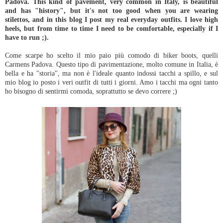
Padova. This kind of pavement, very common in Italy, is beautiful
and has "history", but it's not too good when you are wearing
stilettos, and in this blog I post my real everyday outfits. I love high
heels, but from time to time I need to be comfortable, especially if I
have to run ;).
Come scarpe ho scelto il mio paio più comodo di biker boots, quelli
Carmens Padova. Questo tipo di pavimentazione, molto comune in Italia, è
bella e ha "storia", ma non è l'ideale quanto indossi tacchi a spillo, e sul
mio blog io posto i veri outfit di tutti i giorni. Amo i tacchi ma ogni tanto
ho bisogno di sentirmi comoda, soprattutto se devo correre ;)