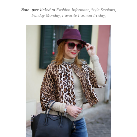
Note: post linked to
Fashion Informant
,
Style Sessions
,
Funday Monday
,
Favorite Fashion Friday
,