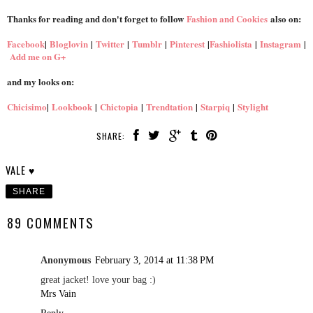
Thanks for reading and don't forget to follow
Fashion and Cookies
also on:
Facebook
|
Bloglovin
|
Twitter
|
Tumblr
|
Pinterest
|
Fashiolista
|
Instagram
|
Add me on G+
and my looks on:
Chicisimo
|
Lookbook
|
Chictopia
|
Trendtation
|
Starpiq
|
Stylight
SHARE:
VALE ♥
SHARE
89 COMMENTS
Anonymous
February 3, 2014 at 11:38 PM
great jacket! love your bag :)
Mrs Vain
Reply