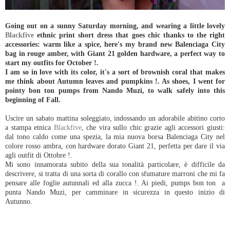
Going out on a sunny Saturday morning, and wearing a little lovely
Blackfive
ethnic print short dress that goes chic thanks to the right
accessories: warm like a spice, here's my brand new Balenciaga City
bag in rouge amber, with Giant 21 golden hardware, a perfect way to
start my outfits for October !.
I am so in love with its color, it's a sort of brownish coral that makes
me think about Autumn leaves and pumpkins !. As shoes, I went for
pointy bon ton pumps from Nando Muzi, to walk safely into this
beginning of Fall.
Uscire un sabato mattina soleggiato, indossando un adorabile abitino corto
a stampa etnica
Blackfive
, che vira sullo chic grazie agli accessori giusti:
dal tono caldo come una spezia, la mia nuova borsa Balenciaga City nel
colore rosso ambra, con hardware dorato Giant 21, perfetta per dare il via
agli outfit di Ottobre !.
Mi sono innamorata subito della sua tonalità particolare, è difficile da
descrivere, si tratta di una sorta di corallo con sfumature marroni che mi fa
pensare alle foglie autunnali ed alla zucca !. Ai piedi, pumps bon ton a
punta Nando Muzi, per camminare in sicurezza in questo inizio di
Autunno.