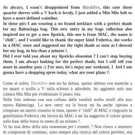
As always, I wasn't disappointed from
Blackfive
, this cute three
quarter sleeves with a V back is lovely, I just added a Miu Miu belt to
have a more defined waistline.
In these pics I am wearing a no brand necklace with a perfect shade
for my Balenciaga bag. This new entry in my bags collection also
inspired me to get a new lipstick, this one is from MAC, the name is
"chili", and I would like to thank the super kind Federica, she works
in a MAC store and suggested me the right shade as soon as I showed
her my bag, in less than a minute !.
Did I ever told you about my lipsticks obsession ? I can't stop buying
them, I am always looking for the perfect shade, but I will tell you
more in another post :) For now, let's enjoy our weekend, I feel I am
gonna have a shopping spree today, what are your plans ?.
Come al solito,
Blackfive
non mi ha delusa, questo abitino con maniche a
tre quarti e scollo a V sulla schiena è adorabile, ho aggiunto solo una
cintura Miu Miu per evidenziare il punto vita.
Nelle foto indosso con una collana dalle tonalità molto simili alla mia
nuova Balenciaga. La new entry tra le borse mi ha anche ispirata a
comprare un nuovo rossetto in tinta, questo è "chili" di MAC e ringrazio la
gentilissima Federica che lavora da MAC e mi ha suggerito il colore giusto
sulla base della borsa in meno di un minuto !.
Vi ho mai detto della mia ossessione per i rossetti ? Non riesco a smettere
di comprarne di continuo, sono sempre alla ricerca del colore perfetto, ma