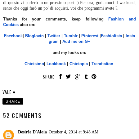
di questo vi parlerò in un prossimo post :) Per ora, godiamoci il weekend,
sento che oggi farò un po' di acquisti, voi che programmi avete ?.
Thanks for your comments, keep following
Fashion and
Cookies
also on:
Facebook
|
Bloglovin
|
Twitter
|
Tumblr
|
Pinterest
|
Fashiolista
|
Insta
gram
|
Add me on G+
and my looks on:
Chicisimo
|
Lookbook
|
Chictopia
|
Trendtation
SHARE:
VALE ♥
SHARE
52 COMMENTS
Desirèe D'Aloia
October 4, 2014 at 9:48 AM