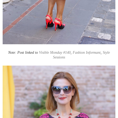
Note: Post linked to
Visible Monday #140
,
Fashion Informant
,
Style
Sessions