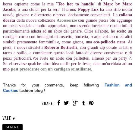
borsa capiente come la mia "
Too hot to handle
" di
Marc by Marc
Jacobs
, o una clutch per la sera. Il
brand
Poppy Lux
ha uno stile molto
trendy
, giovane e divertente e prezzi decisamente convenienti. La
collana
dorata
della nuova collezione
Accessorize
con grande pietra blu aggiunge
un tocco speciale e molto appropriato, non essendo luccicante risulta infatti
particolarmente adatta ad un abito del genere. Oltre all'abito, ho scelto un
cardigan corto con immagini di rossetto, borsetta, scarpe col tacco ed altri
simboli prettamente femminili e, come giacca, una
eco-pelliccia nera
. Ai
piedi, i nuovi stivaletti
Roberto Botticelli
, con grandi zip dorate ai lati e
tacco a spillo, a completare questo look fatto di diverse consistenze e di
pezzi particolari.Voi avete un abito con paillettes, almeno per un party ?.
Se vi servisse qualche altra idea outfit per le feste, date un'occhiata ad un
mio
post precedente con un cardigan scintillante
.
Thanks for your comments, keep following
Fashion and
Cookies
fashion blog
!
SHARE:
VALE ♥
SHARE