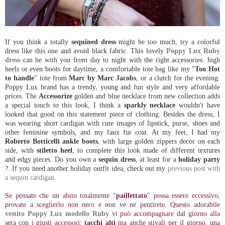
If you think a totally
sequined dress
might be too much, try a colorful
dress like this one and avoid black fabric. This lovely
Poppy Lux Ruby
dress
can be with you from day to night with the right accessories: high
heels or even boots for daytime, a comfortable tote bag like my "
Too Hot
to handle
" tote from
Marc by Marc Jacobs
, or a clutch for the evening.
Poppy Lux brand has a trendy, young and fun style and very affordable
prices. The
Accessorize
golden and blue necklace from new collection adds
a special touch to this look, I think a
sparkly necklace
wouldn't have
looked that good on this statement piece of clothing. Besides the dress, I
was wearing short cardigan with cute images of lipstick, purse, shoes and
other feminine symbols, and my faux fur coat. At my feet, I had my
Roberto Botticelli ankle boots
, with large golden zippers decor on each
side, with
stiletto heel
, to complete this look made of different textures
and edgy pieces. Do you own a
sequin dress
, at least for a
holiday party
?. If you need another holiday outfit idea, check out my
previous post with
a sequin cardigan
.
Se pensate che un abito totalmente "
paillettato
" possa essere eccessivo,
provate a sceglierlo non nero e non ve ne pentirete. Questo adorabile
vestito Poppy Lux modello Ruby
vi può accompagnare dal giorno alla
sera con i giusti accessori:
tacchi alti
ma anche stivali per il giorno, una