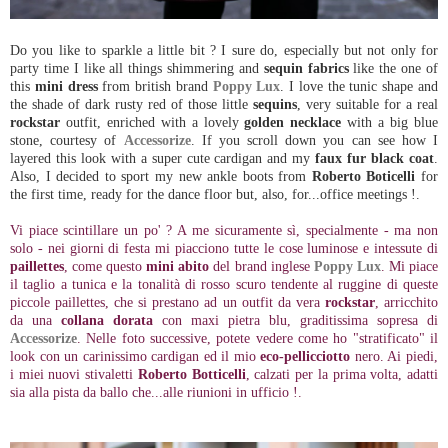
Do you like to sparkle a little bit ? I sure do, especially but not only for
party time I like all things shimmering and
sequin fabrics
like the one of
this
mini dress
from british brand
Poppy Lux
. I love the tunic shape and
the shade of dark rusty red of those little
sequins
, very suitable for a real
rockstar
outfit, enriched with a lovely
golden necklace
with a big blue
stone, courtesy of
Accessorize
. If you scroll down you can see how I
layered this look with a super cute cardigan and my
faux fur black coat
.
Also, I decided to sport my new ankle boots from
Roberto Boticelli
for
the first time, ready for the dance floor but, also, for...office meetings !.
Vi piace scintillare un po' ? A me sicuramente sì, specialmente - ma non
solo - nei giorni di festa mi piacciono tutte le cose luminose e intessute di
paillettes
, come questo
mini abito
del brand inglese
Poppy Lux
. Mi piace
il taglio a tunica e la tonalità di rosso scuro tendente al ruggine di queste
piccole paillettes, che si prestano ad un outfit da vera
rockstar
, arricchito
da una
collana dorata
con maxi pietra blu, graditissima sopresa di
Accessorize
. Nelle foto successive, potete vedere come ho "stratificato" il
look con un carinissimo cardigan ed il mio
eco-pellicciotto
nero. Ai piedi,
i miei nuovi stivaletti
Roberto Botticelli
, calzati per la prima volta, adatti
sia alla pista da ballo che...alle riunioni in ufficio !.