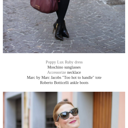
Poppy Lux Ruby dress
Moschino sunglasses
Accessorize
necklace
Marc by Marc Jacobs "Too hot to handle" tote
Roberto Botticelli ankle boots