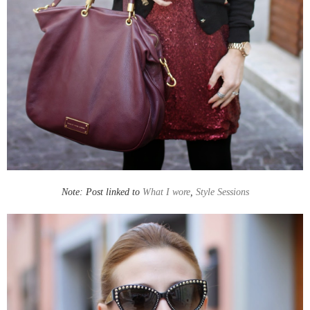
Note: Post linked to
What I wore
,
Style Sessions