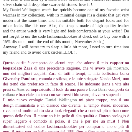
silver chain with deep blue swarovski stones: love it !.
My
Daniel Wellington
watch has quickly become one of my favorite wrist
watches in my collection, with its minimal design it's a classic that get very
modern at the same time, and it's suitable both for elegant looks and for
urban looks like this one. Also, the strap is made of high quality leather
and the entire watch is very light and feels comfortable at your wrist ! Do
not forget to use the code fashionandcookies at check out to buy one with a
15% discount, until the end of this month, November 30th ;).
Anyway, I will better try to sleep a little bit more, I need to turn time into
my friend and to avoid dark circles...LOL !.
Questo outfit è composto da alcuni capi che adoro: il mio
cappottino
leopardato Zara
di una precedente stagione, che vi avevo
già mostrato
,
uno dei migliori acquisti Zara di tutti i tempi; la mia bellissima borsa
Givenchy Pandora
, comoda e stilosa, e le mie stringate Nando Muzi, uno
dei trend che preferisco in fatto di scarpe. Ho indossato jeans a vita alta
presi su
Asos
ed impreziosito il look da una parure
Luca Barra
composta da
collana
e bracciale a catena con swarovski blu scuro, davvero stupenda.
Il mio nuovo orologio
Daniel Wellington
mi piace troppo, con il suo
design minimalista è un classico che diventa, al tempo stesso, moderno,
rivelandosi molto adatto sia a look eleganti che a contesti più urban come
questo delle foto. Il cinturino è in pelle di alta qualità e l'intero orologio è
super leggero e comodo al polso, il che è per me un must ! Non
dimenticatevi del codice fashionandcookies per comprarne uno o più di
uno, il tutto con un bello sconto del 15% fino a fine mese, ovvero al 30