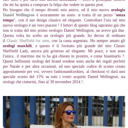
che mi ha spinta a comprare la felpa che vedete in questo post.
Ho bisogno che il tempo diventi mio amico, ed il mio nuovo
orologio
Daniel Wellington
è sicuramente un aiuto: si tratta di un pezzo "
senza
tempo
", con il suo design classico ed elegante. Controllare l'ora sul mio
nuovo orologio è un vero piacere ! I lettori di questo blog sapranno già che
non si tratta del mio primo orologio Daniel Wellington, ne avevo già due.
Questa volta ho scelto un orologio più grande, ho deciso di ordinare
il
Classic Sheffield for men
, con la cassa argentata. Ho sempre amato gli
orologi maschili
, e questo è il formato più grande del mio Classic
Sheffield Lady, ancora più grintoso ed elegante. Mi piace, e non sono
l'unica...il maritino me lo ha già chiesto in prestito, e come biasimarlo ?.
Questi bellissimi orologi del brand svedese sono anche dei regali perfetti
per Natale e per altre occasioni, ed uno speciale codice di sconto creato
appositamente per voi, ovvero fashionandcookies, al checkout vi darà uno
speciale sconto del 15% su tutti i vostri acquisti Daniel Wellington, sia
orologi che cinturini, fino al 30 novembre 2014 !.