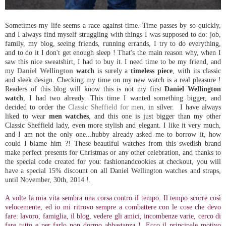
Sometimes my life seems a race against time. Time passes by so quickly,
and I always find myself struggling with things I was supposed to do: job,
family, my blog, seeing friends, running errands, I try to do everything,
and to do it I don't get enough sleep ! That's the main reason why, when I
saw this nice sweatshirt, I had to buy it. I need time to be my friend, and
my
Daniel Wellington
watch
is surely a
timeless piece
, with its classic
and sleek design. Checking my time on my new watch is a real pleasure !
Readers of this blog will know this is not my first
Daniel Wellington
watch
, I had two already. This time I wanted something bigger, and
decided to order the
Classic Sheffield for men
, in silver. I have always
liked to wear
men watches
, and this one is just bigger than my other
Classic Sheffield lady, even more stylish and elegant. I like it very much,
and I am not the only one...hubby already asked me to borrow it, how
could I blame him ?! These beautiful watches from this swedish brand
make perfect presents for Christmas or any other celebration, and thanks to
the special code created for you: fashionandcookies at checkout, you will
have a special 15% discount on all Daniel Wellington watches and straps,
until November, 30th, 2014 !.
A volte la mia vita sembra una corsa contro il tempo. Il tempo scorre così
velocemente, ed io mi ritrovo sempre a combattere con le cose che devo
fare: lavoro, famiglia, il blog, vedere gli amici, incombenze varie, cerco di
fare tutto e per farlo non dormo abbastanza !. Ecco il principale motivo