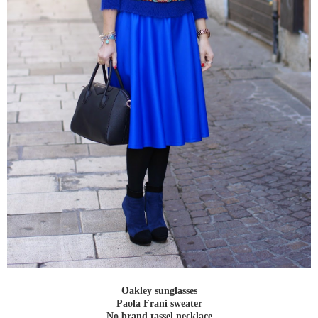
Oakley sunglasses
Paola Frani sweater
No brand tassel necklace