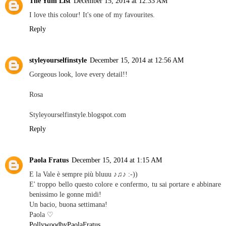
The Yum List
December 15, 2014 at 12:33 AM
I love this colour! It's one of my favourites.
Reply
styleyourselfinstyle
December 15, 2014 at 12:56 AM
Gorgeous look, love every detail!!
Rosa
Styleyourselfinstyle.blogspot.com
Reply
Paola Fratus
December 15, 2014 at 1:15 AM
E la Vale è sempre più bluuu ♪♫♪ :-))
E' troppo bello questo colore e confermo, tu sai portare e abbinare
benissimo le gonne midi!
Un bacio, buona settimana!
Paola ♡
PollywoodbyPaolaFratus