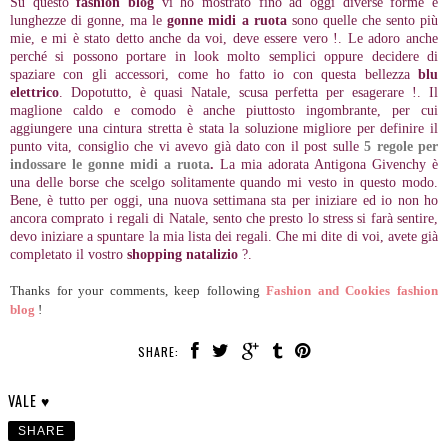
Su questo
fashion blog
vi ho mostrato fino ad oggi diverse forme e
lunghezze di gonne, ma le
gonne midi a ruota
sono quelle che sento più
mie, e mi è stato detto anche da voi, deve essere vero !. Le adoro anche
perché si possono portare in look molto semplici oppure decidere di
spaziare con gli accessori, come ho fatto io con questa bellezza
blu
elettrico
. Dopotutto, è quasi Natale, scusa perfetta per esagerare !. Il
maglione caldo e comodo è anche piuttosto ingombrante, per cui
aggiungere una cintura stretta è stata la soluzione migliore per definire il
punto vita, consiglio che vi avevo già dato con il post sulle
5 regole per
indossare le gonne midi a ruota
.
La mia adorata Antigona Givenchy è
una delle borse che scelgo solitamente quando mi vesto in questo modo.
Bene, è tutto per oggi, una nuova settimana sta per iniziare ed io non ho
ancora comprato i regali di Natale, sento che presto lo stress si farà sentire,
devo iniziare a spuntare la mia lista dei regali. Che mi dite di voi, avete già
completato il vostro
shopping natalizio
?.
Thanks for your comments, keep following
Fashion and Cookies fashion
blog
!
SHARE:
VALE ♥
SHARE