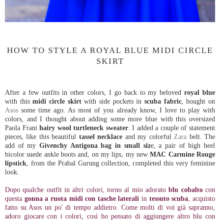
HOW TO STYLE A ROYAL BLUE MIDI CIRCLE
SKIRT
After a few outfits in other colors, I go back to my beloved
royal blue
with this
midi circle skirt
with side pockets in
scuba fabric
, bought on
Asos
some time ago. As most of you already know, I love to play with
colors, and I thought about adding some more blue with this oversized
Paola Frani
hairy wool turtleneck sweater
. I added a couple of statement
pieces, like this beautiful
tassel necklace
and my colorful
Zara
belt. The
add of my
Givenchy Antigona bag in small siz
e, a pair of high heel
bicolor suede ankle boots and, on my lips, my new
MAC Carmine Rouge
lipstick
, from the Prabal Gurung collection, completed this very feminine
look.
Dopo qualche outfit in altri colori, torno al mio adorato
blu cobalto
con
questa
gonna a ruota midi con tasche laterali
in
tessuto scuba
, acquisto
fatto su Asos un po' di tempo addietro. Come molti di voi già sapranno,
adoro giocare con i colori, così ho pensato di aggiungere altro blu con