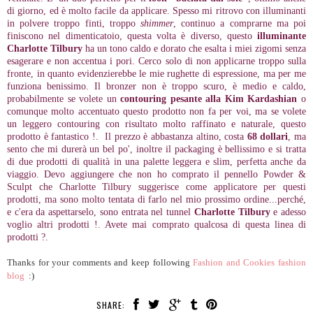
di giorno, ed è molto facile da applicare. Spesso mi ritrovo con illuminanti
in polvere troppo finti, troppo
shimmer
, continuo a comprarne ma poi
finiscono nel dimenticatoio, questa volta è diverso, questo
illuminante
Charlotte Tilbury
ha un tono caldo e dorato che esalta i miei zigomi senza
esagerare e non accentua i pori. Cerco solo di non applicarne troppo sulla
fronte, in quanto evidenzierebbe le mie rughette di espressione, ma per me
funziona benissimo. Il bronzer non è troppo scuro, è medio e caldo,
probabilmente se volete un
contouring pesante alla Kim Kardashian
o
comunque molto accentuato questo prodotto non fa per voi, ma se volete
un leggero contouring con risultato molto raffinato e naturale, questo
prodotto è fantastico !. Il prezzo è abbastanza altino, costa
68 dollari
, ma
sento che mi durerà un bel po', inoltre il packaging è bellissimo e si tratta
di due prodotti di qualità in una palette leggera e slim, perfetta anche da
viaggio. Devo aggiungere che non ho comprato il pennello Powder &
Sculpt che Charlotte Tilbury suggerisce come applicatore per questi
prodotti, ma sono molto tentata di farlo nel mio prossimo ordine...perché,
e c'era da aspettarselo, sono entrata nel tunnel
Charlotte Tilbury
e adesso
voglio altri prodotti !. Avete mai comprato qualcosa di questa linea di
prodotti ?.
Thanks for your comments and keep following
Fashion and Cookies fashion
blog
:)
SHARE: