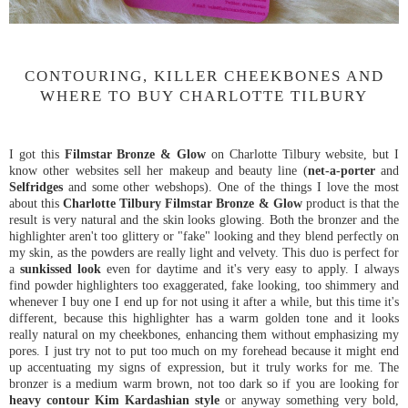
CONTOURING, KILLER CHEEKBONES AND
WHERE TO BUY CHARLOTTE TILBURY
I got this
Filmstar Bronze & Glow
on Charlotte Tilbury website, but I
know other websites sell her makeup and beauty line (
net-a-porter
and
Selfridges
and some other webshops). One of the things I love the most
about this
Charlotte Tilbury Filmstar Bronze & Glow
product is that the
result is very natural and the skin looks glowing. Both the bronzer and the
highlighter aren't too glittery or "fake" looking and they blend perfectly on
my skin, as the powders are really light and velvety. This duo is perfect for
a
sunkissed look
even for daytime and it's very easy to apply. I always
find powder highlighters too exaggerated, fake looking, too shimmery and
whenever I buy one I end up for not using it after a while, but this time it's
different, because this highlighter has a warm golden tone and it looks
really natural on my cheekbones, enhancing them without emphasizing my
pores. I just try not to put too much on my forehead because it might end
up accentuating my signs of expression, but it truly works for me. The
bronzer is a medium warm brown, not too dark so if you are looking for
heavy contour Kim Kardashian style
or anyway something very bold,