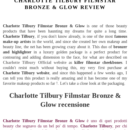
CHARLOTTE TILBURY FILMSTAR
BRONZE & GLOW REVIEW
Charlotte Tilbury Filmstar Bronze & Glow
is one of those beauty
products that have been haunting my dreams for quite a long time.
Charlotte Tilbury
, if you don't know already, is one of the most
famous
make-up artists
in the world, and since she created her own makeup and
beauty line, the net has been growing crazy about it. This duo of
bronzer
and highlighter
in a luxury golden package is a perfect product for
contouring and adding dimension to the face, for what are described on
Charlotte Tilbury Official website
as
killer filmstar cheekbones
. I
couldn't resist much without buying this, my very first purchase at
Charlotte Tilbury website
, and since this happened a few weeks ago, I
can tell you this product is really amazing and it has become one of my
favorite makeup products so far !. Let's take a close look at the packaging.
Charlotte Tilbury Filmstar Bronze &
Glow recensione
Charlotte Tilbury Filmstar Bronze & Glow
è uno di quei prodotti
beauty che sognavo da un bel po' di tempo.
Charlotte Tilbury
, per chi