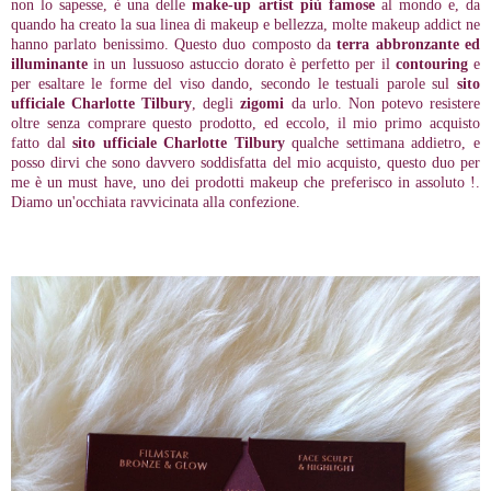
non lo sapesse, è una delle
make-up artist più famose
al mondo e, da
quando ha creato la sua linea di makeup e bellezza, molte makeup addict ne
hanno parlato benissimo. Questo duo composto da
terra abbronzante ed
illuminante
in un lussuoso astuccio dorato è perfetto per il
contouring
e
per esaltare le forme del viso dando, secondo le testuali parole sul
sito
ufficiale Charlotte Tilbury
, degli
zigomi
da urlo. Non potevo resistere
oltre senza comprare questo prodotto, ed eccolo, il mio primo acquisto
fatto dal
sito ufficiale Charlotte Tilbury
qualche settimana addietro, e
posso dirvi che sono davvero soddisfatta del mio acquisto, questo duo per
me è un must have, uno dei prodotti makeup che preferisco in assoluto !.
Diamo un'occhiata ravvicinata alla confezione.