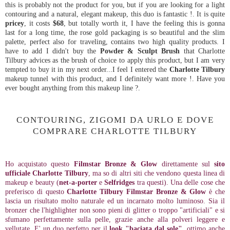
this is probably not the product for you, but if you are looking for a light
contouring and a natural, elegant makeup, this duo is fantastic !. It is quite
pricey
, it costs
$68
, but totally worth it, I have the feeling this is gonna
last for a long time, the rose gold packaging is so beautiful and the slim
palette, perfect also for traveling, contains two high quality products. I
have to add I didn't buy the
Powder & Sculpt Brush
that Charlotte
Tilbury advices as the brush of choice to apply this product, but I am very
tempted to buy it in my next order...I feel I entered the
Charlotte Tilbury
makeup tunnel with this product, and I definitely want more !. Have you
ever bought anything from this makeup line ?.
CONTOURING, ZIGOMI DA URLO E DOVE
COMPRARE CHARLOTTE TILBURY
Ho acquistato questo
Filmstar Bronze & Glow
direttamente sul
sito
ufficiale Charlotte Tilbury
, ma so di altri siti che vendono questa linea di
makeup e beauty (
net-a-porter
e
Selfridges
tra questi). Una delle cose che
preferisco di questo
Charlotte Tilbury Filmstar Bronze & Glow
è che
lascia un risultato molto naturale ed un incarnato molto luminoso. Sia il
bronzer che l'highlighter non sono pieni di glitter o troppo "artificiali" e si
sfumano perfettamente sulla pelle, grazie anche alla polveri leggere e
vellutate. E' un duo perfetto per il
look "baciata dal sole"
, ottimo anche