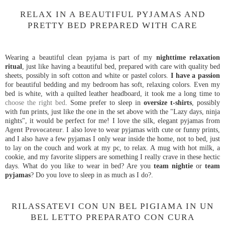
RELAX IN A BEAUTIFUL PYJAMAS AND
PRETTY BED PREPARED WITH CARE
Wearing a beautiful clean pyjama is part of my
nighttime relaxation
ritual
, just like having a beautiful bed, prepared with care with quality bed
sheets, possibly in soft cotton and white or pastel colors.
I have a passion
for beautiful bedding and my bedroom has soft, relaxing colors. Even my
bed is white, with a quilted leather headboard, it took me a long time to
choose the right bed
. Some prefer to sleep in
oversize t-shirts
, possibly
with fun prints, just like the one in the set above with the "Lazy days, ninja
nights", it would be perfect for me! I love the silk, elegant pyjamas from
Agent Provocateur
. I also love to wear pyjamas with cute or funny prints,
and I also have a few pyjamas I only wear inside the home, not to bed, just
to lay on the couch and work at my pc, to relax. A mug with hot milk, a
cookie, and my favorite slippers are something I really crave in these hectic
days. What do you like to wear in bed? Are you
team nightie
or
team
pyjamas
? Do you love to sleep in as much as I do?.
RILASSATEVI CON UN BEL PIGIAMA IN UN
BEL LETTO PREPARATO CON CURA