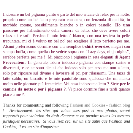
Indossare un bel pigiama pulito è parte del mio rituale di relax per la notte,
proprio come un bel letto preparato con cura, con lenzuola di qualità, in
morbido cotone, possibilmente bianche o in colori pastello.
Ho una
passione
per l'allestimento della camera da letto, che deve avere colori
rilassanti e soft. Persino il mio letto è bianco, con una testiera in pelle
trapuntata, mi ci è voluto un bel po' per scegliere il letto perfetto per me.
Alcuni preferiscono dormire con una semplice
t-shirt oversize
, magari con
stampa buffa, come quella che vedete sopra con "Lazy days, ninja nights",
sarebbe perfetta per me !. Mi piacciono i pigiama in seta eleganti di
Agent
Provocateur
. In generale, adoro indossare pigiama con stampe carine o
divertenti, e ce ne sono alcuni che indosso solo per casa ma non a letto,
solo per riposare sul divano e lavorare al pc, per rilassarmi. Una tazza di
latte caldo, un biscotto e le mie pantofole sono qualcosa che mi manca
molto nelle giornate più frenetiche. Voi cosa indossate a letto ? Siete
per le
camicie da notte
o
per i pigiama
?. Vi piace dormire fino a tardi quanto
piace a me ?.
Thanks for commenting and following
Fashion and Cookies - fashion blog
!
Avertissement: les sites qui volent mes post et mes photos, seront
rapportés pour violation du droit d'auteur et on prendra toutes les mesures
juridiques nécessaires. Si vous lisez ceci sur un site autre que Fashion and
Cookies, il est un site d'imposteur.