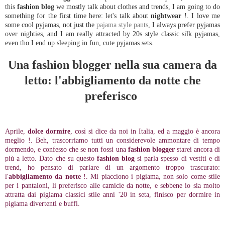
this
fashion blog
we mostly talk about clothes and trends, I am going to do
something for the first time here: let's talk about
nightwear
!. I love me
some cool pyjamas, not just the
pajama style pants
, I always prefer pyjamas
over nighties, and I am really attracted by 20s style classic silk pyjamas,
even tho I end up sleeping in fun, cute pyjamas sets.
Una fashion blogger nella sua camera da
letto: l'abbigliamento da notte che
preferisco
Aprile,
dolce dormire
, così si dice da noi in Italia, ed a maggio è ancora
meglio !. Beh, trascorriamo tutti un considerevole ammontare di tempo
dormendo, e confesso che se non fossi una
fashion blogger
starei ancora di
più a letto. Dato che su questo
fashion blog
si parla spesso di vestiti e di
trend, ho pensato di parlare di un argomento troppo trascurato:
l'
abbigliamento da notte
!. Mi piacciono i pigiama, non solo come stile
per i pantaloni, li preferisco alle camicie da notte, e sebbene io sia molto
attratta dai pigiama classici stile anni '20 in seta, finisco per dormire in
pigiama divertenti e buffi.