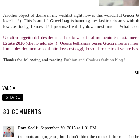
Another object of desire in my wishlist right now is this wonderful
Gucci G
loved it !). This beautiful
Gucci bag
is haunting my fashion dreams with th
low cost today, I know it ! I promise I will fly down next time ! . What is on
Un altro oggetto del desiderio nella mia wishlist al momento è questa mera
Estate 2016
(che ho adorato !). Questa bellissima
borsa Gucci
infesta i mie
I miei desideri non sono affatto low cost oggi, lo so ! Prometto di volare bas
Thanks for following and reading
Fashion and Cookies fashion blog
!
SH
VALE ♥
SHARE
33 COMMENTS
Pam Scalfi
September 30, 2015 at 1:01 PM
the boots are gorgeous, but I don't think the colour is for me. Too br