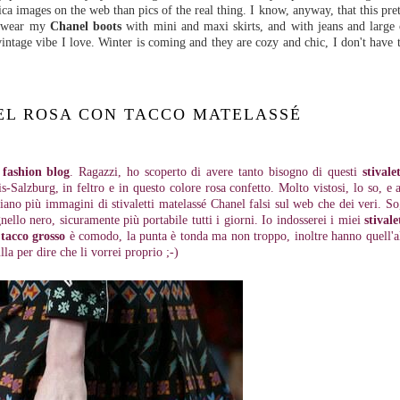
ca images on the web than pics of the real thing. I know, anyway, that this pre
ld wear my
Chanel boots
with mini and maxi skirts, and with jeans and large 
 vintage vibe I love. Winter is coming and they are cozy and chic, I don't have
EL ROSA CON TACCO MATELASSÉ
o
fashion blog
. Ragazzi, ho scoperto di avere tanto bisogno di questi
stivale
is-Salzburg, in feltro e in questo colore rosa confetto. Molto vistosi, lo so, e
ano più immagini di stivaletti matelassé Chanel falsi sul web che dei veri. S
gnello nero, sicuramente più portabile tutti i giorni. Io indosserei i miei
stival
l
tacco grosso
è comodo, la punta è tonda ma non troppo, inoltre hanno quell'al
la per dire che li vorrei proprio ;-)