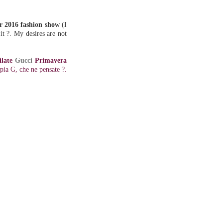
 2016 fashion show
(I
t ?. My desires are not
filate
Gucci
Primavera
ppia G, che ne pensate ?.