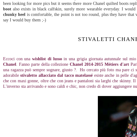
been looking for more pics but it seems there more Chanel quilted boots repli
boot
also exists in black calfskin, surely more wearable everyday. I wou
chunky heel
is comfortable, the point is not too round, plus they have that
say I would buy them ;-)
STIVALETTI CHAN
Eccoci con una
wishlist di lusso
in una grigia giornata autunnale sul mi
Chanel
. Fanno parte della collezione
Chanel 2014-2015 Métiers d'art
Par
una ragazza può sempre sognare, giusto ?. Ho cercato più foto ma pare ci si
adorabile
stivaletto allacciato dal tacco matelassé
esiste anche in pelle d'a
che con maxi gonne, oltre che con jeans e pantaloni sia larghi che skinny. I
L'inverno sta arrivando e sono caldi e chic, non credo di dover aggiungere nul