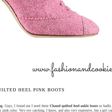
ILTED HEEL PINK BOOTS
og
. Guys, I found out I need these
Chanel quilted heel ankle boots
so badly
ndy pink color. Very eye catching, I know, and also very expensive, but a girl ca