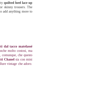
tty
quilted heel lace up
or skinny trousers. The
 to add anything more to
tti dal tacco matelassé
 anche molto costosi, ma
o, comunque, che questo
etti Chanel
sia con mini
lure vintage che adoro.