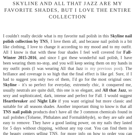
SKYLINE AND ALL THAT JAZZ ARE MY
FAVORITE SHADES, BUT I LOVE THE ENTIRE
COLLECTION
I couldn't really decide what is my favorite nail polish in this
Skyline nail
polish collection by TNS
, I love them all, and because nail polish is a bit
like clothing, I love to change it according to my mood and to my outfit.
All I know is that with these four shades I feel well covered for
Fall-
Winter 2015-2016
, and since I got these wonderful nail polish, I have
been wearing them no-stop, and you will keep seeing them on my hands in
my outfit posts (I was wearing All that Jazz
in my previous post
). The
brillance and coverage is so high that the final effect is like gel. Sure, if I
had to suggest you only two of them, I'd go for the most original ones:
Skyline
- it's so perfect for everyday, extremely chic, it conquered me,
usually neutrals are quite dull, this one is so elegant, and
All that Jazz
, so
sexy and sophisticated, dark, intense and perfect for Fall. I would suggest
Heartbreaker
and
Night Life
if you want original but more classic and
suitable for all seasons shades. Another important thing to know is that all
TNS nail polish
products don't have all the 3 common chemicals found in
nail polishes (Toluene, Phthalates and Formaldehyde), so they are safe and
easy to remove. They have a good lasting power, on my nails they lasted
for 5 days without chipping, without any top coat. You can find them in
the beauty centers selling TNS, for more info on how to order you can