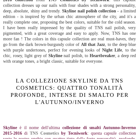
collection dresses up our nails with four shades with a strong personality,
deep, absolute, shiny and trendy.
Skyline nail polish collection
- a limited
edition - is inspired by the urban chic atmosphere of the city, and it's a
really complete one, proposing the best colors, suitable for the cold season.
I have been really impressed by the quality of TNS nail polish, very
pigmented, with a great coverage and easy to apply. Now, TNS has one
more fan ! The colors in this capsule collection are real must-haves, they
go from the dark brown-burgundy color of
All that Jazz
, to the deep blue
with purple undertones, perfect for evening looks of
Night Life
, to the
chic, rosey, light grey of
Skyline
nail polish, to
Heartbreaker
, a deep red
with orange tones, a bright classic, suitable for everyone.
LA COLLEZIONE SKYLINE DA TNS
COSMETICS: QUATTRO TONALITÀ
PROFONDE, INTENSE DI SMALTO PER
L'AUTUNNO/INVERNO
Skyline
è il nome dell'ultima
collezione di
smalti Autunno-Inverno
2015-2016
di
TNS Cosmetics
by Tecniwork
: questa capsule collection
veste le nostre unghie con quattro tinte dalla forte personalità, profonde,