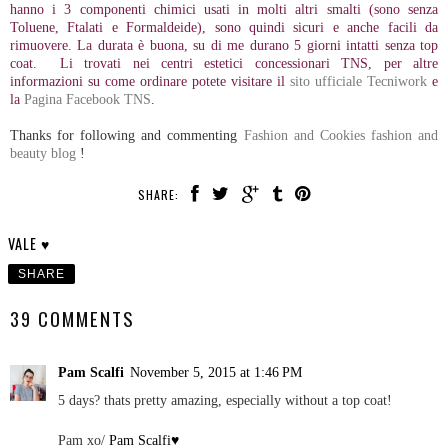
hanno i 3 componenti chimici usati in molti altri smalti (sono senza
Toluene, Ftalati e Formaldeide), sono quindi sicuri e anche facili da
rimuovere. La durata è buona, su di me durano 5 giorni intatti senza top
coat. Li trovati nei centri estetici concessionari TNS, per altre
informazioni su come ordinare potete visitare il
sito ufficiale Tecniwork
e
la
Pagina Facebook TNS
.
Thanks for following and commenting
Fashion and Cookies fashion and
beauty blog
!
SHARE:
VALE ♥
SHARE
39 COMMENTS
Pam Scalfi
November 5, 2015 at 1:46 PM
5 days? thats pretty amazing, especially without a top coat!
Pam xo/
Pam Scalfi♥