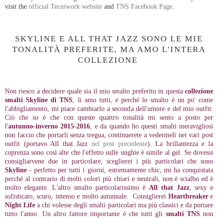
visit the
official Tecniwork website
and
TNS Facebook Page
.
SKYLINE E ALL THAT JAZZ SONO LE MIE
TONALITÀ PREFERITE, MA AMO L'INTERA
COLLEZIONE
Non riesco a decidere quale sia il mio smalto preferito in questa
collezione
smalti Skyline di TNS
, li amo tutti, e perché lo smalto è un po' come
l'abbigliamento, mi piace cambiarlo a seconda dell'umore e del mio outfit.
Ciò che so è che con queste quattro tonalità mi sento a posto per
l'
autunno-inverno 2015-2016
, e da quando ho questi smalti meravigliosi
non faccio che portarli senza tregua, continuerete a vedermeli nei vari post
outfit (portavo All that Jazz
nel post precedente
). La brillantezza e la
coprenza sono così alte che l'effetto sulle unghie è simile al gel. Se dovessi
consigliarvene due in particolare, sceglierei i più particolari che sono
Skyline
- perfetto per tutti i giorni, estremamente chic, mi ha conquistata
perché al contrario di molti colori più chiari e neutrali, non è scialbo ed è
molto elegante. L'altro smalto particolarissimo è
All that Jazz
, sexy e
sofisticato, scuro, intenso e molto autunnale. Consiglierei
Heartbreaker
e
Night Life
a chi volesse degli smalti particolari ma più classici e da portare
tutto l'anno. Un altro fattore importante è che tutti gli
smalti TNS
non