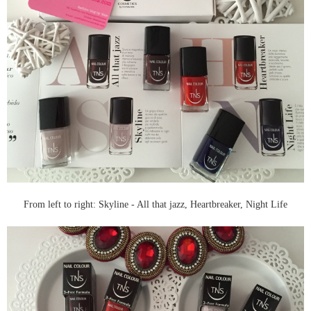
From left to right: Skyline - All that jazz, Heartbreaker, Night Life