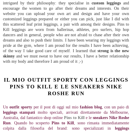
intrigued by their philosophy: they specialise in
custom leggings
and
encourage the women to go after their dreams and interests. On their
website you can upload your own art and design and have your own
customized leggings prepared or either you can pick, just like I did with
this scattered leaf print leggings, a pair with among their designs. Pins to
Kill leggings are worn from ballerinas, athletes, pro surfers, hip hop
dancers and in general, people who are not afraid to chase after their own
dreams and also to push their limits. I have been wearing my leggings with
pride at the gym, where I am proud for the results I have been achieving,
of the way I take good care of myself. I learned that
strong is the new
skinny
and we must sweat to have our results, I have a better relationship
with my body and therefore I am proud of it ;-)
IL MIO OUTFIT SPORTY CON LEGGINGS
PINS TO KILL E LE SNEAKERS NIKE
ROSHE RUN
Un
outfit sporty
per il post di oggi sul mio
fashion blog
, con un paio di
leggings stampati
molto speciali, arrivati direttamente da Melbourne,
Australia, dal fantastico shop online
Pins to Kill
e le
sneakers Nike Roshe
Run
. Quando ho scoperto
Pins to Kill
, sono rimasta immediatamente
colpita dalla filosofia del brand: sono specializzati in
leggings