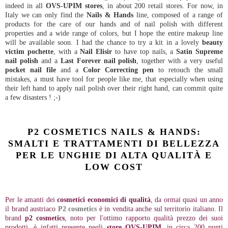
indeed in all
OVS-UPIM stores
, in about 200 retail stores. For now, in
Italy we can only find the
Nails & Hands
line, composed of a range of
products for the care of our hands and of nail polish with different
properties and a wide range of colors, but I hope the entire makeup line
will be available soon. I had the chance to try a kit in a lovely
beauty
victim pochette
, with a
Nail Elisir
to have top nails, a
Satin Supreme
nail polish
and a
Last Forever nail polish
, together with a very useful
pocket nail file
and a
Color Correcting pen
to retouch the small
mistakes, a must have tool for people like me, that especially when using
their left hand to apply nail polish over their right hand, can commit quite
a few disasters ! ;-)
P2 COSMETICS NAILS & HANDS:
SMALTI E TRATTAMENTI DI BELLEZZA
PER LE UNGHIE DI ALTA QUALITÀ E
LOW COST
Per le amanti dei
cosmetici economici di qualità
, da ormai quasi un anno
il brand austriaco
P2 cosmetics
è in vendita anche sul territorio italiano. Il
brand
p2 cosmetics
, noto per l'ottimo rapporto qualità prezzo dei suoi
prodotti, è infatti presente negli
store OVS-UPIM
, in circa 200 punti