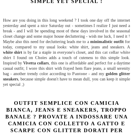
SIMPLE YET SPECIAL !
How are you doing in this long weekend ? I took one day off the internet
yesterday and spent a nice Saturday out - sometimes I realize I just need a
break - and I will be spending most of these days involved in the seasonal
closet change and some major house decluttering - wish me luck, I need it !
Maybe also this need for decluttering leads me to a
minimalistic outfit
for
today, compared to my usual looks: white shirt, jeans and sneakers. A
white shirt
is by far a staple in everyone's closet, and this
cat collar white
shirt
I found on
Choies
adds a touch of cuteness to this simple look.
Inspired by
Vivetta collars
, this one is affordable and perfect for a daytime
casual outfit; I wore this shirt with frayed hem flare jeans, a small serenity
bag - another trendy color according to
Pantone
- and my
golden glitter
sneakers
, because simple doesn't have to mean dull, you can keep it simple
yet special ;)
OUTFIT SEMPLICE CON CAMICIA
BIANCA, JEANS E SNEAKERS, TROPPO
BANALE ? PROVATE A INDOSSARE UNA
CAMICIA CON COLLETTO A GATTO E
SCARPE CON GLITTER DORATI PER