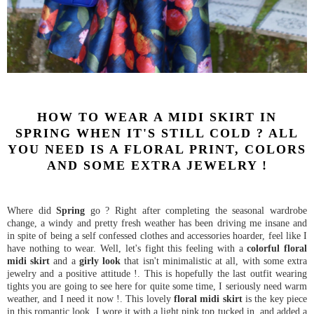
HOW TO WEAR A MIDI SKIRT IN
SPRING WHEN IT'S STILL COLD ? ALL
YOU NEED IS A FLORAL PRINT, COLORS
AND SOME EXTRA JEWELRY !
Where did
Spring
go ? Right after completing the seasonal wardrobe
change, a windy and pretty fresh weather has been driving me insane and
in spite of being a self confessed clothes and accessories hoarder, feel like I
have nothing to wear. Well, let's fight this feeling with a
colorful floral
midi skirt
and a
girly look
that isn't minimalistic at all, with some extra
jewelry and a positive attitude !. This is hopefully the last outfit wearing
tights you are going to see here for quite some time, I seriously need warm
weather, and I need it now !. This lovely
floral midi skirt
is the key piece
in this romantic look. I wore it with a light pink top tucked in, and added a