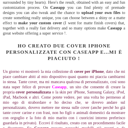
surrounded by tiny hearts). Here's the result, obtained with an easy and fun
customization process. On
Caseapp
you can find plenty of premade
designs you can also tweak and the chance to
upload your own files
to
create something really unique, you can choose between a shiny or a matte
effect to
make your custom cover
(I went for matte finish covers) that,
together with a really fast delivery and so many options make
Caseapp
a
great website offering a super service !.
HO CREATO DUE COVER IPHONE
PERSONALIZZATE CON CASEAPP E...MI È
PIACIUTO !
Un giorno vi mostrerò la mia collezione di
cover per iPhone
, dato che mi
piace cambiare abiti al mio dispositivo quasi quanto mi piaccia cambiarmi
io stessa. Tante cover, ma mi mancava qualcosa di personalizzato, così sono
stata super felice di provare
Caseapp
, un sito che consente di creare la
propria
cover personalizzata
o la skin per iPhone, Samsung Galaxy, iPod,
iPad, Macbook e altri. Come potete vedere, per una volta ho permesso al
mio ego di strabordare e ho deciso che, se dovevo andare sul
personalizzato, dovevo mettere me stessa sulle cover (anche perché ho già
tante cover carine e con frasi, non ho figli o animali domestici da mostrare
con orgoglio e la foto di mio marito con i cuoricini intorno preferisco
guardarla in privato). Eccovi il risultato, creato con un procedimento facile