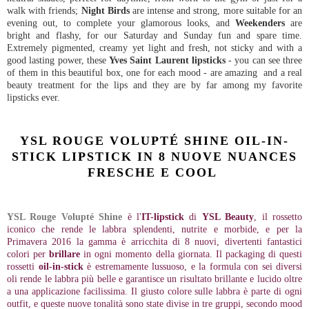
walk with friends;
Night Birds
are intense and strong, more suitable for an
evening out, to complete your glamorous looks, and
Weekenders
are
bright and flashy, for our Saturday and Sunday fun and spare time.
Extremely pigmented, creamy yet light and fresh, not sticky and with a
good lasting power, these
Yves Saint Laurent lipsticks
- you can see three
of them in this beautiful box, one for each mood - are amazing and a real
beauty treatment for the lips and they are by far among my favorite
lipsticks ever.
YSL ROUGE VOLUPTÉ SHINE OIL-IN-
STICK LIPSTICK IN 8 NUOVE NUANCES
FRESCHE E COOL
YSL Rouge Volupté Shine
è l'
IT-lipstick
di
YSL Beauty
, il rossetto
iconico che rende le labbra splendenti, nutrite e morbide, e per la
Primavera 2016 la gamma è arricchita di 8 nuovi, divertenti fantastici
colori per
brillare
in ogni momento della giornata. Il packaging di questi
rossetti
oil-in-stick
è estremamente lussuoso, e la formula con sei diversi
oli rende le labbra più belle e garantisce un risultato brillante e lucido oltre
a una applicazione facilissima. Il giusto colore sulle labbra è parte di ogni
outfit, e queste nuove tonalità sono state divise in tre gruppi, secondo mood