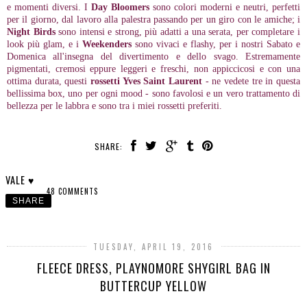
e momenti diversi. I
Day Bloomers
sono colori moderni e neutri, perfetti
per il giorno, dal lavoro alla palestra passando per un giro con le amiche; i
Night Birds
sono intensi e strong, più adatti a una serata, per completare i
look più glam, e i
Weekenders
sono vivaci e flashy, per i nostri Sabato e
Domenica all'insegna del divertimento e dello svago. Estremamente
pigmentati, cremosi eppure leggeri e freschi, non appiccicosi e con una
ottima durata, questi
rossetti Yves Saint Laurent
- ne vedete tre in questa
bellissima box, uno per ogni mood - sono favolosi e un vero trattamento di
bellezza per le labbra e sono tra i miei rossetti preferiti.
SHARE:
VALE ♥
48 COMMENTS
SHARE
TUESDAY, APRIL 19, 2016
FLEECE DRESS, PLAYNOMORE SHYGIRL BAG IN
BUTTERCUP YELLOW