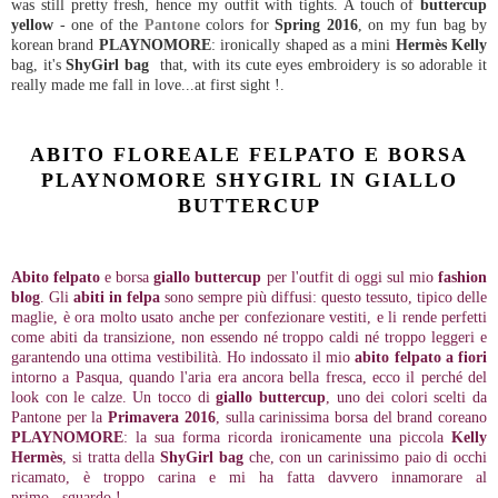
was still pretty fresh, hence my outfit with tights. A touch of
buttercup
yellow
- one of the
Pantone
colors for
Spring 2016
, on my fun bag by
korean brand
PLAYNOMORE
: ironically shaped as a mini
Hermès Kelly
bag, it's
ShyGirl bag
that, with its cute eyes embroidery is so adorable it
really made me fall in love...at first sight !.
ABITO FLOREALE FELPATO E BORSA
PLAYNOMORE SHYGIRL IN GIALLO
BUTTERCUP
Abito felpato
e borsa
giallo buttercup
per l'outfit di oggi sul mio
fashion
blog
. Gli
abiti in felpa
sono sempre più diffusi: questo tessuto, tipico delle
maglie, è ora molto usato anche per confezionare vestiti, e li rende perfetti
come abiti da transizione, non essendo né troppo caldi né troppo leggeri e
garantendo una ottima vestibilità. Ho indossato il mio
abito felpato a fiori
intorno a Pasqua, quando l'aria era ancora bella fresca, ecco il perché del
look con le calze. Un tocco di
giallo buttercup
, uno dei colori scelti da
Pantone per la
Primavera 2016
, sulla carinissima borsa del brand coreano
PLAYNOMORE
: la sua forma ricorda ironicamente una piccola
Kelly
Hermès
, si tratta della
ShyGirl bag
che, con un carinissimo paio di occhi
ricamato, è troppo carina e mi ha fatta davvero innamorare al
primo...sguardo !.