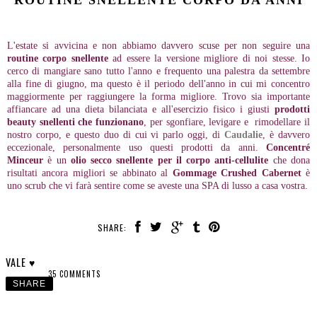
ROUTINE SNELLENTE CORPO DA ANNI
L'estate si avvicina e non abbiamo davvero scuse per non seguire una
routine corpo snellente
ad essere la versione migliore di noi stesse. Io
cerco di mangiare sano tutto l'anno e frequento una palestra da settembre
alla fine di giugno, ma questo è il periodo dell'anno in cui mi concentro
maggiormente per raggiungere la forma migliore. Trovo sia importante
affiancare ad una dieta bilanciata e all'esercizio fisico i giusti
prodotti
beauty snellenti che funzionano
, per sgonfiare, levigare e rimodellare il
nostro corpo, e questo duo di cui vi parlo oggi, di
Caudalie
, è davvero
eccezionale, personalmente uso questi prodotti da anni.
Concentré
Minceur
è un
olio secco snellente per il corpo anti-cellulite
che dona
risultati ancora migliori se abbinato al
Gommage Crushed Cabernet
è
uno scrub che vi farà sentire come se aveste una SPA di lusso a casa vostra.
SHARE:
VALE ♥
35 COMMENTS
SHARE