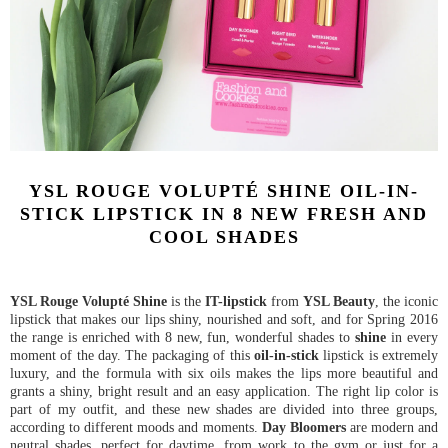
YSL ROUGE VOLUPTÉ SHINE OIL-IN-
STICK LIPSTICK IN 8 NEW FRESH AND
COOL SHADES
YSL Rouge Volupté Shine
is the
IT-lipstick
from
YSL Beauty
, the iconic
lipstick that makes our lips shiny, nourished and soft, and for Spring 2016
the range is enriched with 8 new, fun, wonderful shades to
shine
in every
moment of the day. The packaging of this
oil-in-stick
lipstick is extremely
luxury, and the formula with six oils makes the lips more beautiful and
grants a shiny, bright result and an easy application. The right lip color is
part of my outfit, and these new shades are divided into three groups,
according to different moods and moments.
Day Bloomers
are modern and
neutral shades, perfect for daytime, from work to the gym or just for a