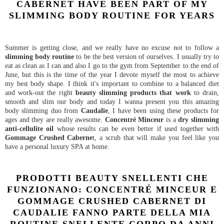
CABERNET HAVE BEEN PART OF MY
SLIMMING BODY ROUTINE FOR YEARS
Summer is getting close, and we really have no excuse not to follow a
slimming body routine
to be the best version of ourselves. I usually try to
eat as clean as I can and also I go to the gym from September to the end of
June, but this is the time of the year I devote myself the most to achieve
my best body shape. I think it's important to combine to a balanced diet
and work-out the right
beauty slimming products that work
to drain,
smooth and slim our body and today I wanna present you this amazing
body slimming duo from
Caudalie
, I have been using these products for
ages and they are really awesome.
Concentré Minceur
is a
dry slimming
anti-cellulite oil
whose results can be even better if used together with
Gommage Crushed Caberne
t, a scrub
that will make you feel like you
have a personal luxury SPA at home.
PRODOTTI BEAUTY SNELLENTI CHE
FUNZIONANO: CONCENTRÉ MINCEUR E
GOMMAGE CRUSHED CABERNET DI
CAUDALIE FANNO PARTE DELLA MIA