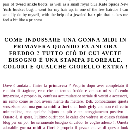
pair of
tweed ankle boots
, as well as a small royal blue
Kate Spade New
York bucket bag
. I went for my hair up, in one of the few hairdos I can
actually do by myself, with the help of a
jeweled hair pin
that makes me
feel a bit like a princess.
COME INDOSSARE UNA GONNA MIDI IN
PRIMAVERA QUANDO FA ANCORA
FREDDO ? TUTTO CIÒ DI CUI AVETE
BISOGNO È UNA STAMPA FLOREALE,
COLORI E QUALCHE GIOIELLO EXTRA !
Dove è andata a finire la
primavera
? Proprio dopo aver completato il
cambio di stagione, ecco che un tempo freddo e ventoso mi sta facendo
impazzire, e proprio io, confessa accumulatrice seriale di vestiti e accessori,
mi sento come se non avessi niente da mettere. Beh, combattiamo questa
sensazione con una
gonna midi a fiori
e un
look girly
che non è di certo
minimalista, con qualche bijoux in più e un atteggiamento positivo !.
Questo è, si spera, l'ultimo outfit con le calze che vedrete su questo fashion
blog per un po', ho seriamente bisogno di caldo, lo voglio adesso !. Questa
adorabile
gonna midi a fiori
è proprio il pezzo chiave di questo look