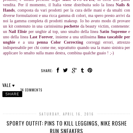
vendita. Per il momento, il Italia viene distribuita solo la linea
Nails &
Hands
, composta da vari prodotti per la cura delle mani e da smalti con
diverse formulazioni e una ricca gamma di colori, ma spero presto arrivi da
noi la gamma completa di prodotti makeup. Io ho avuto modo di provare
un kit contenuto in una carinissima
pochette
da beauty victim, contenente:
un
Nail Elisir
per unghie al top, uno smalto della linea
Satin Supreme
e
uno della linea
Last Forever
, insieme a una utilissima
lima tascabile per
unghie
e a una
penna Color Correcting
correggi errori, attrezzo
indispensabile per chi come me, soprattutto quando usa la mano sinistra per
applicare lo smalto sulla mano destra, combina qualche guaio ! ;-)
SHARE:
VALE ♥
34 COMMENTS
SHARE
SATURDAY, APRIL 16, 2016
SPORTY OUTFIT: PINS TO KILL LEGGINGS, NIKE ROSHE
RUN SNEAKERS