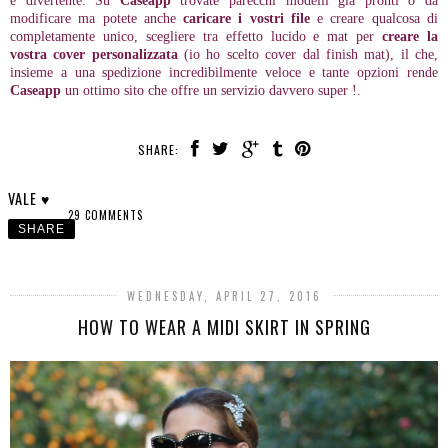
e divertente. Su
Caseapp
trovate parecchi modelli già pronti o da
modificare ma potete anche
caricare i vostri file
e creare qualcosa di
completamente unico, scegliere tra effetto lucido e mat per
creare la
vostra
cover personalizzata
(io ho scelto cover dal finish mat), il che,
insieme a una spedizione incredibilmente veloce e tante opzioni rende
Caseapp
un ottimo sito che offre un servizio davvero super !.
SHARE:
VALE ♥
29 COMMENTS
SHARE
WEDNESDAY, APRIL 27, 2016
HOW TO WEAR A MIDI SKIRT IN SPRING