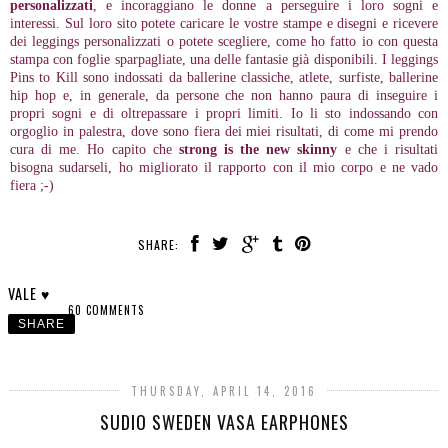
personalizzati
, e incoraggiano le donne a perseguire i loro sogni e
interessi. Sul loro sito potete caricare le vostre stampe e disegni e ricevere
dei leggings personalizzati o potete scegliere, come ho fatto io con questa
stampa con foglie sparpagliate, una delle fantasie già disponibili. I leggings
Pins to Kill sono indossati da ballerine classiche, atlete, surfiste, ballerine
hip hop e, in generale, da persone che non hanno paura di inseguire i
propri sogni e di oltrepassare i propri limiti. Io li sto indossando con
orgoglio in palestra, dove sono fiera dei miei risultati, di come mi prendo
cura di me. Ho capito che
strong is the new skinny
e che i risultati
bisogna sudarseli, ho migliorato il rapporto con il mio corpo e ne vado
fiera ;-)
SHARE:
VALE ♥
60 COMMENTS
SHARE
THURSDAY, APRIL 14, 2016
SUDIO SWEDEN VASA EARPHONES