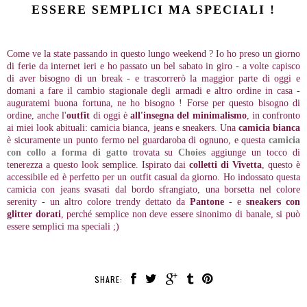
ESSERE SEMPLICI MA SPECIALI !
Come ve la state passando in questo lungo weekend ? Io ho preso un giorno
di ferie da internet ieri e ho passato un bel sabato in giro - a volte capisco
di aver bisogno di un break - e trascorrerò la maggior parte di oggi e
domani a fare il cambio stagionale degli armadi e altro ordine in casa -
auguratemi buona fortuna, ne ho bisogno ! Forse per questo bisogno di
ordine, anche l'
outfit
di oggi è
all'insegna del minimalismo
, in confronto
ai miei look abituali: camicia bianca, jeans e sneakers. Una
camicia bianca
è sicuramente un punto fermo nel guardaroba di ognuno, e questa
camicia
con collo a forma di gatto
trovata su
Choies
aggiunge un tocco di
tenerezza a questo look semplice. Ispirato dai
colletti di Vivetta
, questo è
accessibile ed è perfetto per un outfit casual da giorno. Ho indossato questa
camicia con jeans svasati dal bordo sfrangiato, una borsetta nel colore
serenity - un altro colore trendy dettato da
Pantone
- e
sneakers con
glitter dorati
, perché semplice non deve essere sinonimo di banale, si può
essere semplici ma speciali ;)
SHARE: