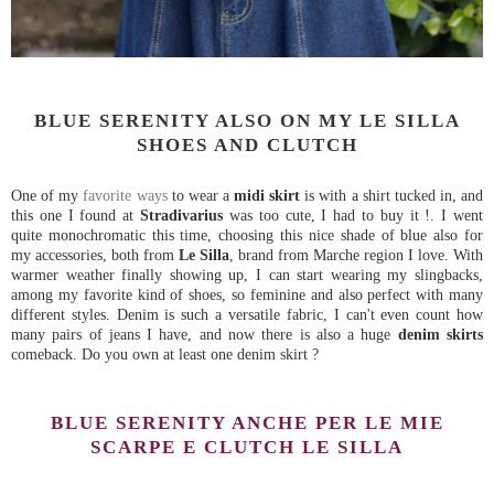
BLUE SERENITY ALSO ON MY LE SILLA
SHOES AND CLUTCH
One of my
favorite ways
to wear a
midi skirt
is with a shirt tucked in, and
this one I found at
Stradivarius
was too cute, I had to buy it !. I went
quite monochromatic this time, choosing this nice shade of blue also for
my accessories, both from
Le Silla
, brand from Marche region I love. With
warmer weather finally showing up, I can start wearing my slingbacks,
among my favorite kind of shoes, so feminine and also perfect with many
different styles. Denim is such a versatile fabric, I can't even count how
many pairs of jeans I have, and now there is also a huge
denim skirts
comeback. Do you own at least one denim skirt ?
BLUE SERENITY ANCHE PER LE MIE
SCARPE E CLUTCH LE SILLA