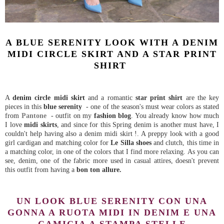
A BLUE SERENITY LOOK WITH A DENIM
MIDI CIRCLE SKIRT AND A STAR PRINT
SHIRT
A
denim circle midi skirt
and a romantic
star print shirt
are the key
pieces in this
blue serenity
- one of the season's must wear colors as stated
from
Pantone
-
outfit on my
fashion blog
. You already know how much
I love
midi skirts
, and since for this Spring denim is another must have, I
couldn't help having also a denim midi skirt !. A preppy look with a good
girl cardigan and matching color for
Le Silla shoes
and clutch, this time in
a matching color, in one of the colors that I find more relaxing. As you can
see, denim, one of the fabric more used in casual attires, doesn't prevent
this outfit from having a
bon ton allure.
UN LOOK BLUE SERENITY CON UNA
GONNA A RUOTA MIDI IN DENIM E UNA