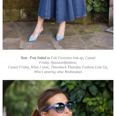
Note: Post linked to
Fab Favorites link-up
,
Casual
Friday
,
#passion4fashion
,
Casual Friday
,
What I wore
,
Throwback Thursday Fashion Link Up
,
Who's wearing what Wednesdays