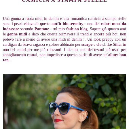
CAMICIA A STAMPA STELLE
Una gonna a ruota midi in denim e una romantica camicia a stampa stelle
sono i pezzi chiave di questo
outfit blu serenity
- uno dei
colori must da
indossare
secondo
Pantone
- sul mio
fashion blog
. Sapete già quanto ami
le
gonne midi
e dato che questa primavera il trend è ancora più hot, non
potevo fare a meno di avere una midi in denim !. Un look preppy con un
cardigan da brava ragazza e colore abbinato per
scarpe
e clutch
Le Silla
, in
uno dei colori per me più rilassanti.
Il denim, uno dei tessuti più usati per
abbigliamento casual, non impedisce a questo outfit di avere un'
allure bon
ton.