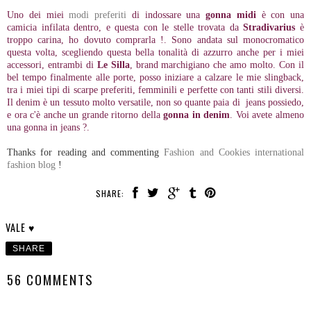
Uno dei miei
modi preferiti
di indossare una
gonna midi
è con una
camicia infilata dentro, e questa con le stelle trovata da
Stradivarius
è
troppo carina, ho dovuto comprarla !. Sono andata sul monocromatico
questa volta, scegliendo questa bella tonalità di azzurro anche per i miei
accessori, entrambi di
Le Silla
, brand marchigiano che amo molto. Con il
bel tempo finalmente alle porte, posso iniziare a calzare le mie slingback,
tra i miei tipi di scarpe preferiti, femminili e perfette con tanti stili diversi.
Il denim è un tessuto molto versatile, non so quante paia di jeans possiedo,
e ora c'è anche un grande ritorno della
gonna in denim
. Voi avete almeno
una gonna in jeans ?.
Thanks for reading and commenting
Fashion and Cookies international
fashion blog
!
SHARE:
VALE ♥
SHARE
56 COMMENTS