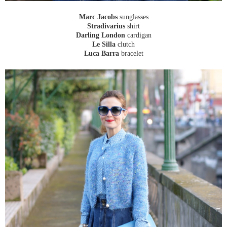
Marc Jacobs
sunglasses
Stradivarius
shirt
Darling London
cardigan
Le Silla
clutch
Luca Barra
bracelet