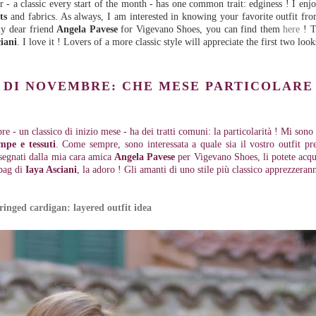
- a classic every start of the month - has one common trait: edginess ! I enj
ts
and fabrics. As always, I am interested in knowing your favorite outfit fr
my dear friend
Angela Pavese
for Vigevano Shoes, you can find them
here
! T
iani
. I love it ! Lovers of a more classic style will appreciate the first two look
 DI NOVEMBRE: CHE MESE PARTICOLARE 
 - un classico di inizio mese - ha dei tratti comuni: la particolarità ! Mi sono 
mpe e tessuti
. Come sempre, sono interessata a quale sia il vostro outfit pr
disegnati dalla mia cara amica
Angela Pavese
per Vigevano Shoes, li potete acq
-bag di
Iaya Asciani
, la adoro ! Gli amanti di uno stile più classico apprezzeran
ringed cardigan: layered outfit idea