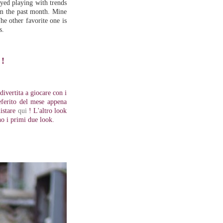
oyed playing with trends
om the past month. Mine
he other favorite one is
s.
!
divertita a giocare con i
eferito del mese appena
uistare
qui
! L'altro look
no i primi due look.