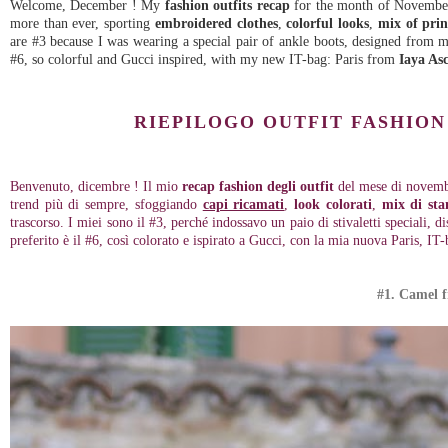
Welcome, December ! My
fashion outfits recap
for the month of November 
more than ever, sporting
embroidered clothes
,
colorful looks
,
mix of prin
are #3 because I was wearing a special pair of ankle boots, designed from 
#6, so colorful and Gucci inspired, with my new IT-bag: Paris from
Iaya Asc
RIEPILOGO OUTFIT FASHION
Benvenuto, dicembre ! Il mio
recap fashion degli outfit
del mese di novembre
trend più di sempre, sfoggiando
capi ricamati
,
look colorati
,
mix di sta
trascorso. I miei sono il #3, perché indossavo un paio di stivaletti speciali, 
preferito è il #6, così colorato e ispirato a Gucci, con la mia nuova Paris, IT
#1. Camel f