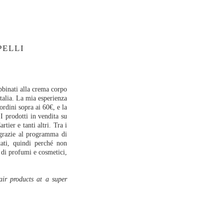
PELLI
abbinati alla crema corpo
Italia. La mia esperienza
ordini sopra ai 60€, e la
I prodotti in vendita su
er e tanti altri. Tra i
 grazie al programma di
tati, quindi perché non
di profumi e cosmetici,
air products at a super