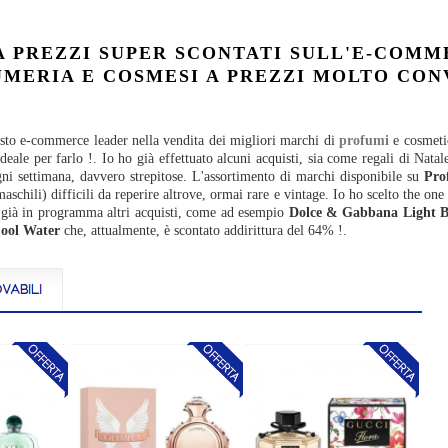
 PREZZI SUPER SCONTATI SULL'E-COMM
UMERIA E COSMESI A PREZZI MOLTO CON
esto e-commerce leader nella vendita dei migliori marchi di
profumi
e cosmetic
eale per farlo !. Io ho già effettuato alcuni acquisti, sia come regali di Natal
ni settimana, davvero strepitose. L'assortimento di marchi disponibile su
Pro
maschili) difficili da reperire altrove, ormai rare e vintage. Io ho scelto the 
 già in programma altri acquisti, come ad esempio
Dolce & Gabbana Light B
Cool Water
che, attualmente, è scontato addirittura del 64% !.