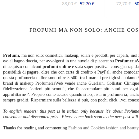
PROFUMI MA NON SOLO: ANCHE COSM
Profumi,
ma non solo: cosmetici, makeup, solari e prodotti per capelli, inoltr
e/o al bagno doccia, per avvolgersi in una nuvola di piacere: su
Profumeria
di acquisto con alcuni
profumi online
è stata super positiva: consegna rapida
possibilità di pagare, oltre che con carta di credito e PayPal, anche comodame
questa profumeria online sono oltre 5.500: tra i marchi prestigiosi abbiam
brand di makeup ProfumeriaWeb vende anche Guerlain, Collistar, Clinique, 
fidelizzazione "ottieni più sconti", che fa accumulare più punti per ogni
approfittarne ?. Proprio come accade quando si acquista in profumeria, anche
sempre graditi. Risparmiare sulla bellezza si può, con pochi click...voi conos
To english readers: this post is in italian only because it's about Profu
convenient and discounted price. Please come back soon as the next post will 
Thanks for reading and commenting
Fashion and Cookies fashion and beauty