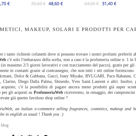
ETICI, MAKEUP, SOLARI E PRODOTTI PER CA
e i tanto richiesti cofanetti dove si possono trovare i nostri profumi preferiti 
Web
c'è solo l'imbarazzo della scelta, non a caso è la profumeria online n. 1 in 
 (in massimo 2/3 giorni lavorativi e con tracciamento del pacco), gratis per gli 
nte in contanti grazie al contrassegno, che non tutti i siti online forniscono. 
o Armani, Dolce & Gabbana, Gucci, Issey Miyake, BVLGARI, Paco Rabanne, Carti
Clarins, Diego Dalla Palma, Shiseido, Yves Saint Laurent e altri. Inoltre,
 acquisto, c'è la possibilità di pagare ancora meno prodotti già super scon
 per gli acquisti su
ProfumeriaWeb
riceveremo, in omaggio, dei campioncini 
cevate già questo favoloso shop online ?
meriaWeb, an italian e-commerce selling fragrances, cosmetics, makeup and h
be in english as usual ! Thank you :)
 blog