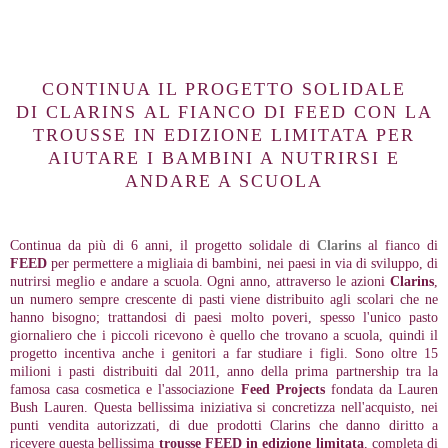
CONTINUA IL PROGETTO SOLIDALE
DI
CLARINS
AL FIANCO DI
FEED CON LA
TROUSSE IN EDIZIONE LIMITATA PER
AIUTARE I BAMBINI A NUTRIRSI E
ANDARE A SCUOLA
Continua da più di 6 anni, il progetto solidale di
Clarins
al fianco di
FEED
per permettere a migliaia di bambini, nei paesi in via di sviluppo, di
nutrirsi meglio e andare a scuola. Ogni anno, attraverso le azioni
Clarins
,
un numero sempre crescente di pasti viene distribuito agli scolari che ne
hanno bisogno; trattandosi di paesi molto poveri, spesso l'unico pasto
giornaliero che i piccoli ricevono è quello che trovano a scuola, quindi il
progetto incentiva anche i genitori a far studiare i figli. Sono oltre 15
milioni i pasti distribuiti dal 2011, anno della prima partnership tra la
famosa casa cosmetica e l'associazione
Feed Projects
fondata da Lauren
Bush Lauren. Questa bellissima iniziativa si concretizza nell'acquisto, nei
punti vendita autorizzati, di due prodotti Clarins che danno diritto a
ricevere questa bellissima
trousse FEED in edizione limitata
, completa di