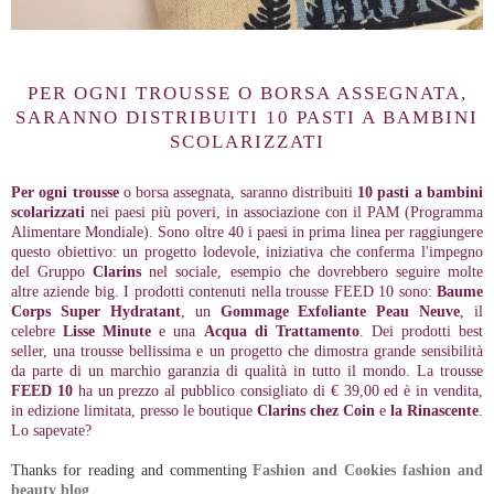
PER OGNI TROUSSE
O BORSA ASSEGNATA,
SARANNO DISTRIBUITI
10 PASTI A BAMBINI
SCOLARIZZATI
Per ogni trousse
o borsa assegnata, saranno distribuiti
10 pasti a bambini
scolarizzati
nei paesi più poveri, in associazione con il PAM (Programma
Alimentare Mondiale). Sono oltre 40 i paesi
in prima linea per raggiungere
questo
obiettivo: un progetto lodevole, iniziativa che conferma l'impegno
del Gruppo
Clarins
nel sociale, esempio che dovrebbero seguire molte
altre aziende big. I prodotti contenuti nella trousse FEED 10 sono:
Baume
Corps Super Hydratant
, un
Gommage Exfoliante Peau Neuve
, il
celebre
Lisse Minute
e una
Acqua di Trattamento
. Dei prodotti best
seller, una trousse bellissima e un progetto che dimostra grande sensibilità
da parte di un marchio garanzia di qualità in tutto il mondo. La trousse
FEED 10
ha un prezzo al pubblico consigliato di € 39,00 ed è in vendita,
in edizione limitata, presso le boutique
Clarins chez Coin
e
la Rinascente
.
Lo sapevate?
Thanks for reading and commenting
Fashion and Cookies fashion and
beauty blog