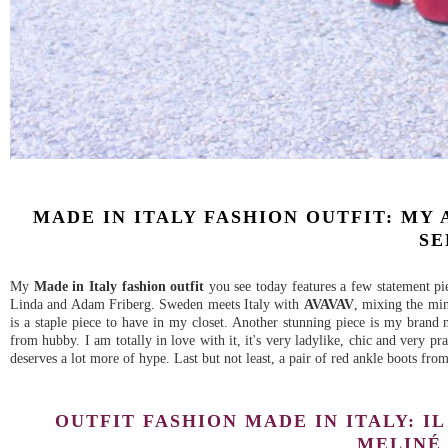
MADE IN ITALY FASHION OUTFIT: MY
SE
My
Made in Italy fashion outfit
you see today features a few statement pie
Linda and Adam Friberg. Sweden meets Italy with
AVAVAV
, mixing the min
is a staple piece to have in my closet. Another stunning piece is my bran
from hubby. I am totally in love with it, it's very ladylike, chic and very pra
deserves a lot more of hype. Last but not least, a pair of red ankle boots fro
OUTFIT FASHION MADE IN ITALY: I
MELINÉ