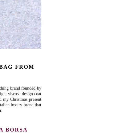
 BAG FROM
othing brand founded by
ight viscose design coat
ed my Christmas present
italian luxury brand that
n
.
VA BORSA