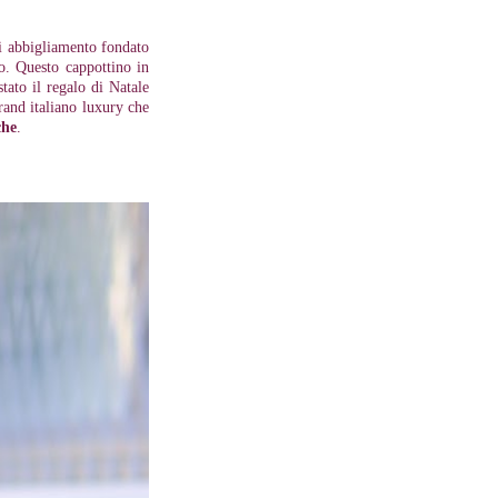
i abbigliamento fondato
no. Questo cappottino in
stato il regalo di Natale
rand italiano luxury che
he
.