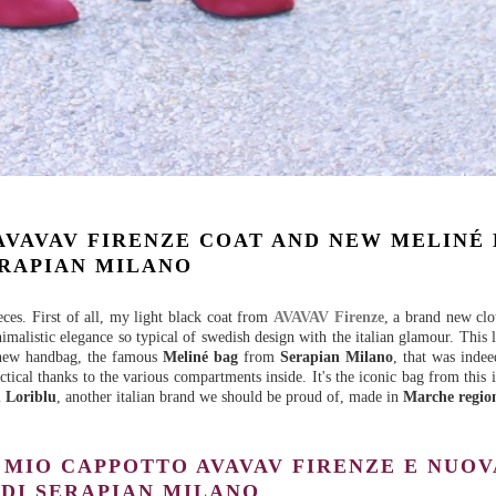
 AVAVAV FIRENZE COAT AND NEW MELINÉ
RAPIAN MILANO
ces. First of all, my light black coat from
AVAVAV Firenze
, a brand new cl
imalistic elegance so typical of swedish design with the italian glamour. This l
d new handbag, the famous
Meliné bag
from
Serapian Milano
, that was inde
ctical thanks to the various compartments inside. It's the iconic bag from this 
m
Loriblu
, another italian brand we should be proud of, made in
Marche regio
L MIO CAPPOTTO AVAVAV FIRENZE E NUO
 DI SERAPIAN MILANO