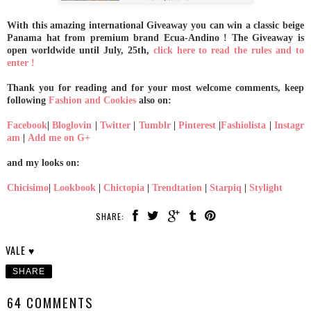
With this amazing international Giveaway you can win a classic beige
Panama hat from premium brand Ecua-Andino ! The Giveaway is
open worldwide until July, 25th,
click here to read the rules and to
enter !
Thank you for reading and for your most welcome comments, keep
following
Fashion and Cookies
also on:
Facebook
|
Bloglovin
|
Twitter
|
Tumblr
|
Pinterest
|
Fashiolista
|
Instagr
am
|
Add me on G+
and my looks on:
Chicisimo
|
Lookbook
|
Chictopia
|
Trendtation
|
Starpiq
|
Stylight
SHARE:
VALE ♥
SHARE
64 COMMENTS