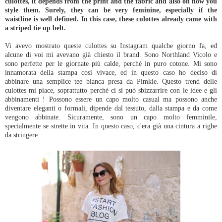
culottes, it depends from the print and the fabric and also on how you
style them. Surely, they can be very feminine, especially if the
waistline is well defined. In this case, these culottes already came with
a striped tie up belt.
Vi avevo mostrato queste culottes su Instagram qualche giorno fa, ed
alcune di voi mi avevano già chiesto il brand. Sono Northland Vicolo e
sono perfette per le giornate più calde, perché in puro cotone. Mi sono
innamorata della stampa così vivace, ed in questo caso ho deciso di
abbinare una semplice tee bianca presa da Pimkie. Questo trend delle
culottes mi piace, soprattutto perché ci si può sbizzarrire con le idee e gli
abbinamenti ! Possono essere un capo molto casual ma possono anche
diventare eleganti o formali, dipende dal tessuto, dalla stampa e da come
vengono abbinate. Sicuramente, sono un capo molto femminile,
specialmente se strette in vita. In questo caso, c'era già una cintura a righe
da stringere.