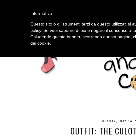
HOME
ABOUT
Informativa
Questo sito o gli strumenti terzi da questo utilizzati si a
policy. Se vuoi saperne di più o negare il consenso a tu
Chiudendo questo banner, scorrendo questa pagina, cli
dei cookie.
MONDAY, JULY 14,
OUTFIT: THE CULO