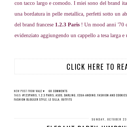
con tacco largo e comodo. I miei sono del brand it
una bordatura in pelle metallica, perfetti sotto un 
del brand francese
1.2.3 Paris
! Un mood anni '70 c
evidenziato aggiungendo un cappello a tesa larga e u
CLICK HERE TO RE
NEW POST FROM
VALE ♥
60 COMMENTS
TAGS:
#123PARIS
,
1.2.3 PARIS
,
ASOS
,
DARLING
,
ECUA-ANDINO
,
FASHION AND COOKIES
FASHION BLOGGER STYLE
,
LE SILLA
,
OUTFITS
SUNDAY, OCTOBER 23