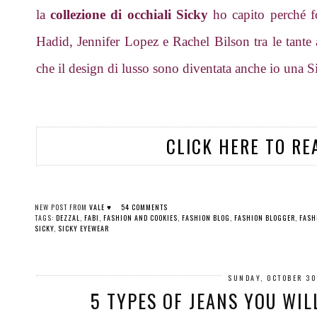
la
collezione di occhiali Sicky
ho capito perché fo
Hadid, Jennifer Lopez e Rachel Bilson tra le tante a
che il design di lusso sono diventata anche io una Si
CLICK HERE TO RE
NEW POST FROM
VALE ♥
54 COMMENTS
TAGS:
DEZZAL
,
FABI
,
FASHION AND COOKIES
,
FASHION BLOG
,
FASHION BLOGGER
,
FASH
SICKY
,
SICKY EYEWEAR
SUNDAY, OCTOBER 30
5 TYPES OF JEANS YOU WIL