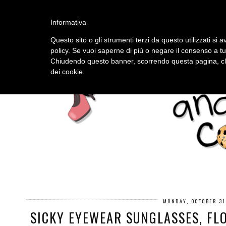
HOME
ABOUT
Informativa
Questo sito o gli strumenti terzi da questo utilizzati si a
policy. Se vuoi saperne di più o negare il consenso a tu
Chiudendo questo banner, scorrendo questa pagina, cli
dei cookie.
MONDAY, OCTOBER 31
SICKY EYEWEAR SUNGLASSES, FL