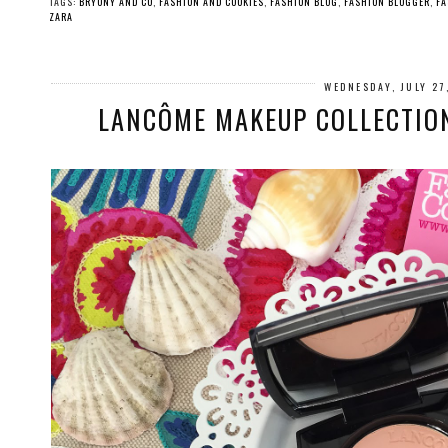
TAGS:
BRYONY AND CO
,
FASHION AND COOKIES
,
FASHION BLOG
,
FASHION BLOGGER
,
FA
ZARA
WEDNESDAY, JULY 27
LANCÔME MAKEUP COLLECTION