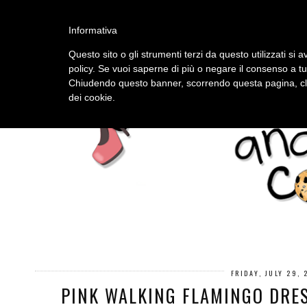
HOME
ABOUT
Informativa
Questo sito o gli strumenti terzi da questo utilizzati si a
policy. Se vuoi saperne di più o negare il consenso a tu
Chiudendo questo banner, scorrendo questa pagina, cli
dei cookie.
FRIDAY, JULY 29, 
PINK WALKING FLAMINGO DRE