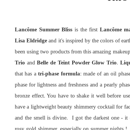
Lancôme Summer Bliss
is the first
Lancôme ma
Lisa Eldridge
and it's inspired by the colors of ear
been using two products from this amazing makeup
Trio
and
Belle de Teint Powder Glow Trio
.
Liq
that has a
tri-phase formula
: made of an oil phas
phase for lightness and freshness and a pearly phas
bronze effect. You have to shake it well before use
have a lightweight beauty shimmery cocktail for fa
and the smell is divine. I got the darkest one - i
rosy gold shimmer, especially on summer nights !. I