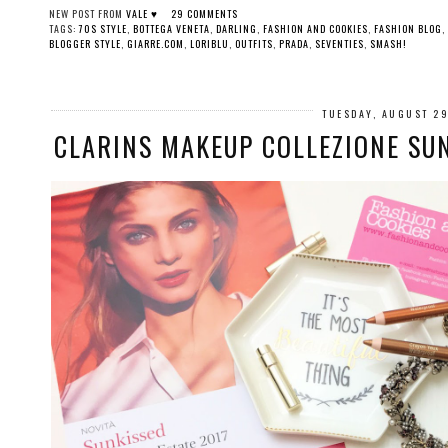
NEW POST FROM
VALE ♥
29 COMMENTS
TAGS:
70S STYLE
,
BOTTEGA VENETA
,
DARLING
,
FASHION AND COOKIES
,
FASHION BLOG
,
BLOGGER STYLE
,
GIARRE.COM
,
LORIBLU
,
OUTFITS
,
PRADA
,
SEVENTIES
,
SMASH!
TUESDAY, AUGUST 29
CLARINS MAKEUP COLLEZIONE SUN