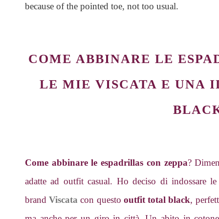
because of the pointed toe, not too usual.
COME ABBINARE LE ESPA
LE MIE VISCATA E UNA 
BLAC
Come abbinare le espadrillas con zeppa
? Diment
adatte ad outfit casual. Ho deciso di indossare l
brand
Viscata
con questo
outfit total black
, perfe
ma anche per un giro in città. Un abito in cotone