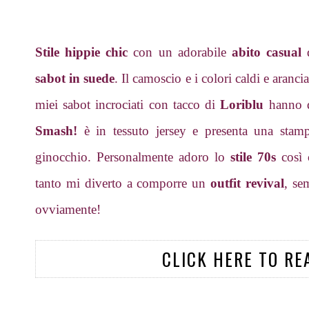
Stile hippie chic
con un adorabile
abito casual
d
sabot in suede
. Il camoscio e i colori caldi e aranci
miei sabot incrociati con tacco di
Loriblu
hanno q
Smash!
è in tessuto jersey e presenta una stamp
ginocchio. Personalmente adoro lo
stile 70s
così 
tanto mi diverto a comporre un
outfit revival
, se
ovviamente!
CLICK HERE TO RE