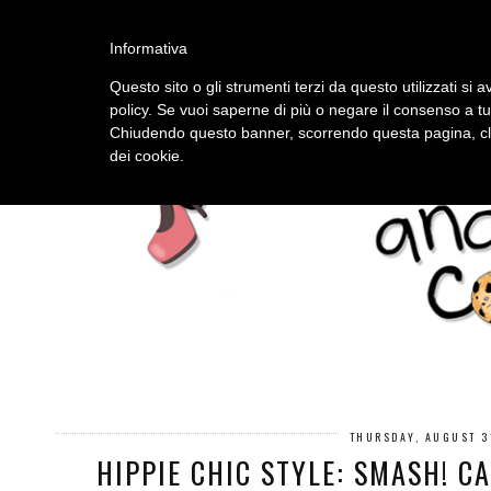
HOME
ABOUT
Informativa
Questo sito o gli strumenti terzi da questo utilizzati si a
policy. Se vuoi saperne di più o negare il consenso a tu
Chiudendo questo banner, scorrendo questa pagina, cli
dei cookie.
THURSDAY, AUGUST 3
HIPPIE CHIC STYLE: SMASH! C