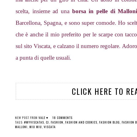
scelta, insieme ad una
borsa in pelle di Mallon
Barcellona, Spagna, e sono super comode. Ho scelt
che è anche il mio preferito per le scarpe con tacco,
sul sito Viscata, e calzano il numero regolare. Adoro
a punta di quelle usuali.
CLICK HERE TO RE
NEW POST FROM
VALE ♥
18 COMMENTS
TAGS:
#MYVISCATAS
,
CJ
,
FASHION
,
FASHION AND COOKIES
,
FASHION BLOG
,
FASHION 
MALLONI
,
MIU MIU
,
VISCATA