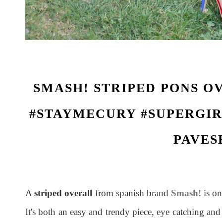
SMASH! STRIPED PONS 
#STAYMECURY #SUPERGIR
PAVES
A
striped overall
from spanish brand
Smash!
is on
It's both an easy and trendy piece, eye catching an