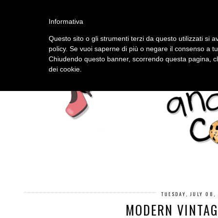
HOME
ABOUT
Informativa
Questo sito o gli strumenti terzi da questo utilizzati si a
policy. Se vuoi saperne di più o negare il consenso a tu
Chiudendo questo banner, scorrendo questa pagina, cli
dei cookie.
TUESDAY, JULY 08,
MODERN VINTAG