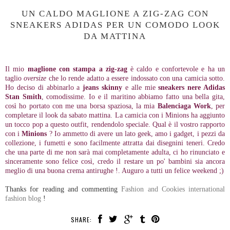
UN CALDO MAGLIONE A ZIG-ZAG CON
SNEAKERS ADIDAS PER UN COMODO LOOK
DA MATTINA
Il mio
maglione con stampa a zig-zag
è caldo e confortevole e ha un
taglio
oversize
che lo rende adatto a essere indossato con una camicia sotto.
Ho deciso di abbinarlo a
jeans skinny
e alle mie
sneakers nere Adidas
Stan Smith
, comodissime. Io e il maritino abbiamo fatto una bella gita,
così ho portato con me una borsa spaziosa, la mia
Balenciaga Work
, per
completare il look da sabato mattina. La camicia con i Minions ha aggiunto
un tocco pop a questo outfit, rendendolo speciale. Qual è il vostro rapporto
con i
Minions
? Io ammetto di avere un lato geek, amo i gadget, i pezzi da
collezione, i fumetti e sono facilmente attratta dai disegnini teneri. Credo
che una parte di me non sarà mai completamente adulta, ci ho rinunciato e
sinceramente sono felice così, credo il restare un po' bambini sia ancora
meglio di una buona crema antirughe !. Auguro a tutti un felice weekend ;)
Thanks for reading and commenting
Fashion and Cookies international
fashion blog
!
SHARE: