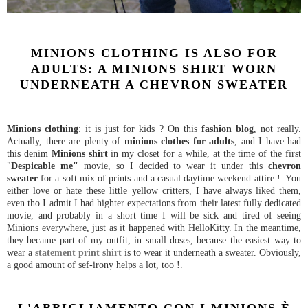
MINIONS CLOTHING IS ALSO FOR
ADULTS: A MINIONS SHIRT WORN
UNDERNEATH A CHEVRON SWEATER
Minions clothing
: it is just for kids ? On this
fashion blog
, not really.
Actually, there are plenty of
minions clothes for adults
, and I have had
this denim
Minions shirt
in my closet for a while, at the time of the first
"
Despicable me"
movie, so I decided to wear it under this
chevron
sweater
for a soft mix of prints and a casual daytime weekend attire !. You
either love or hate these little yellow critters, I have always liked them,
even tho I admit I had highter expectations from their latest fully dedicated
movie, and probably in a short time I will be sick and tired of seeing
Minions everywhere, just as it happened with HelloKitty. In the meantime,
they became part of my outfit, in small doses, because the easiest way to
wear a
statement print shirt
is to wear it underneath a sweater. Obviously,
a good amount of sef-irony helps a lot, too !.