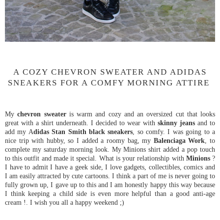
A COZY CHEVRON SWEATER AND ADIDAS
SNEAKERS FOR A COMFY MORNING ATTIRE
My
chevron sweater
is warm and cozy and an oversized cut that looks
great with a shirt underneath. I decided to wear with
skinny jeans
and to
add my A
didas Stan Smith black sneakers
, so comfy. I was going to a
nice trip with hubby, so I added a roomy bag, my
Balenciaga Work
, to
complete my saturday morning look. My Minions shirt added a pop touch
to this outfit and made it special. What is your relationship with
Minions
?
I have to admit I have a geek side, I love gadgets, collectibles, comics and
I am easily attracted by cute cartoons. I think a part of me is never going to
fully grown up, I gave up to this and I am honestly happy this way because
I think keeping a child side is even more helpful than a good anti-age
cream !. I wish you all a happy weekend ;)