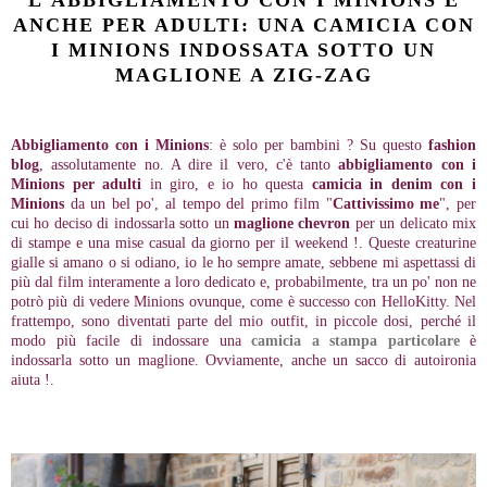
L'ABBIGLIAMENTO CON I MINIONS È
ANCHE PER ADULTI: UNA CAMICIA CON
I MINIONS INDOSSATA SOTTO UN
MAGLIONE A ZIG-ZAG
Abbigliamento con i Minions
: è solo per bambini ? Su questo
fashion
blog
, assolutamente no. A dire il vero, c'è tanto
abbigliamento
con i
Minions per adulti
in giro, e io ho questa
camicia in denim con i
Minions
da un bel po', al tempo del primo film "
Cattivissimo me
", per
cui ho deciso di indossarla sotto un
maglione chevron
per un delicato mix
di stampe e una mise casual da giorno per il weekend !. Queste creaturine
gialle si amano o si odiano, io le ho sempre amate, sebbene mi aspettassi di
più dal film interamente a loro dedicato e, probabilmente, tra un po' non ne
potrò più di vedere Minions ovunque, come è successo con HelloKitty. Nel
frattempo, sono diventati parte del mio outfit, in piccole dosi, perché il
modo più facile di indossare una
camicia a stampa particolare
è
indossarla sotto un maglione. Ovviamente, anche un sacco di autoironia
aiuta !.