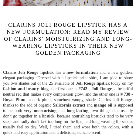
CLARINS JOLI ROUGE LIPSTICK HAS A
NEW FORMULATION: READ MY REVIEW
OF CLARINS' MOISTUIRIZING AND LONG-
WEARING LIPSTICKS IN THEIR NEW
GOLDEN PACKAGING
Clarins Joli Rouge lipstick
has a
new formulation
and a new golden,
elegant packaging. Dressed with a lipstick print shirt, I am glad to show
you two shades out of the 25 available of
Joli Rouge lipstick
today on my
fashion and beauty blog
: the first one is
#742 - Joli Rouge
, a beautiful
neutral red that makes every complexion glow, and the other one is
# 738 -
Royal Plum
, a dark plum, somehow vampy, shade. Clarins Joli Rouge,
thanks to the add of organic
Salicornia extract
and
mango oil
is supposed
to be both very
moisturising
and
long-lasting
, two things that usually
don't go together in a lipstick, because nourishing lipsticks tend to be very
sheer and sadly don't last too long on the lips, and long wearing lip shades
usually feel so dry. Well, I tried them and wore both the colors, with a
quick and easy application and a delicious, delicate scent.