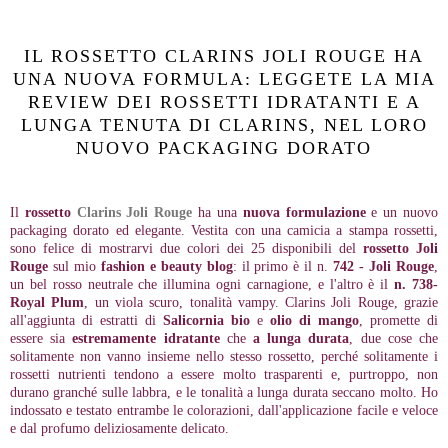
IL ROSSETTO CLARINS JOLI ROUGE HA
UNA NUOVA FORMULA: LEGGETE LA MIA
REVIEW DEI ROSSETTI IDRATANTI E A
LUNGA TENUTA DI CLARINS, NEL LORO
NUOVO PACKAGING DORATO
Il
rossetto
Clarins Joli Rouge
ha una
nuova formulazione
e un nuovo
packaging dorato ed elegante. Vestita con una camicia a stampa rossetti,
sono felice di mostrarvi due colori dei 25 disponibili del
rossetto Joli
Rouge
sul mio
fashion e beauty blog
: il primo è il n.
742 - Joli Rouge
,
un bel rosso neutrale che illumina ogni carnagione, e l'altro è il
n.
738-
Royal Plum
, un viola scuro, tonalità vampy. Clarins Joli Rouge, grazie
all'aggiunta di estratti di
Salicornia bio
e
olio di mango
, promette di
essere sia
estremamente idratante
che
a lunga durata
, due cose che
solitamente non vanno insieme nello stesso rossetto, perché solitamente i
rossetti nutrienti tendono a essere molto trasparenti e, purtroppo, non
durano granché sulle labbra, e le tonalità a lunga durata seccano molto. Ho
indossato e testato entrambe le colorazioni, dall'applicazione facile e veloce
e dal profumo deliziosamente delicato.