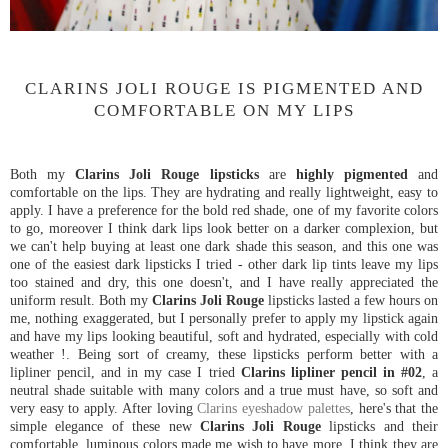
CLARINS JOLI ROUGE IS PIGMENTED AND
COMFORTABLE ON MY LIPS
Both my
Clarins Joli Rouge lipsticks
are
highly pigmented
and
comfortable on the lips. They are hydrating and really lightweight, easy to
apply. I have a preference for the bold red shade, one of my favorite colors
to go, moreover I think dark lips look better on a darker complexion, but
we can't help buying at least one dark shade this season, and this one was
one of the easiest dark lipsticks I tried - other dark lip tints leave my lips
too stained and dry, this one doesn't, and I have really appreciated the
uniform result. Both my
Clarins Joli Rouge
lipsticks lasted a few hours on
me, nothing exaggerated, but I personally prefer to apply my lipstick again
and have my lips looking beautiful, soft and hydrated, especially with cold
weather !. Being sort of creamy, these lipsticks perform better with a
lipliner pencil, and in my case I tried
Clarins lipliner pencil in #02
, a
neutral shade suitable with many colors and a true must have, so soft and
very easy to apply. After loving
Clarins eyeshadow palettes
, here's that the
simple elegance of these new
Clarins Joli Rouge
lipsticks and their
comfortable, luminous colors made me wish to have more, I think they are