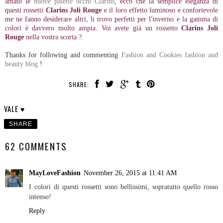
amato le
nuove palette occhi Clarins
, ecco che la semplice eleganza di
questi rossetti
Clarins Joli Rouge
e il loro effetto luminoso e confortevole
me ne fanno desiderare altri, li trovo perfetti per l'inverno e la gamma di
colori è davvero molto ampia. Voi avete già un rossetto
Clarins Joli
Rouge
nella vostra scorta ?.
Thanks for following and commenting
Fashion and Cookies fashion and
beauty blog
!
SHARE:
VALE ♥
SHARE
62 COMMENTS
MayLoveFashion
November 26, 2015 at 11:41 AM
I colori di questi rossetti sono bellissimi, sopratutto quello rosso
intenso!
Reply