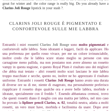
great for winter and the color range is really big. Do you already have a
Clarins Joli Rouge
lipstick in your stash ?.
CLARINS JOLI ROUGE È PIGMENTATO E
CONFORTEVOLE SULLE MIE LABBRA
Entrambi i miei
rossetti Clarins Joli Rouge
sono
molto pigmentati
e
confortevoli sulle labbra. Sono idratanti e leggeri, facili da applicare. Ho
una preferenza per quello rosso vivace, per me un colore irrinunciabile,
inoltre credo che le labbra scure stiano meglio su persone con una
carnagione meno pallida, ma non possiamo non avere almeno un rossetto
vampy in questa stagione, e questo Royal Plum è risultato uno dei migliori
che abbia mai testato - altri rossetti molto scuri lasciano le mie labbra
troppo macchiate e secche, questo no, inoltre ne ho apprezzato il risultato
uniforme. Entrambi i rossetti
Clarins Joli Rouge
hanno avuto una durata
di diverse ore su di me, niente di esagerato, ma personalmente preferisco
riapplicare il rossetto dopo qualche ora e avere belle labbra, morbide e
idratate, specialmente con il freddo !. Essendo abbastanza cremosi, trovo
che questi rossetti diano il meglio con una matita per labbra, nel mio caso
ho provato la
lipliner pencil Clarins, n. 02
, tonalità neutra, adatta a molti
rossetti, un vero must have, morbida e facilissima da usare. Dopo aver