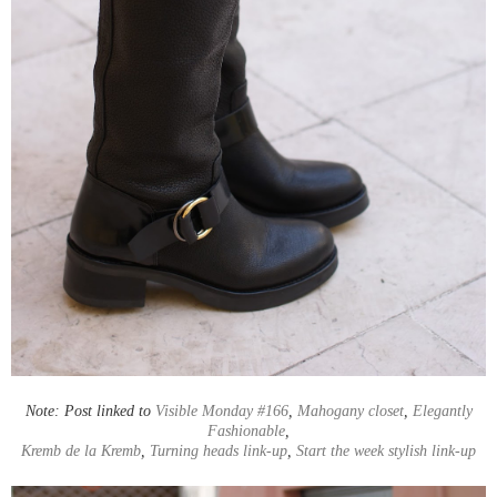
Note: Post linked to
Visible Monday #166
,
Mahogany closet
,
Elegantly
Fashionable
,
Kremb de la Kremb
,
Turning heads link-up
,
Start the week stylish link-up