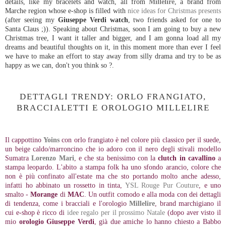
details, like my bracelets and watch, all from
Millelire
, a brand from
Marche region whose e-shop is filled with
nice ideas for Christmas presents
(after seeing my
Giuseppe Verdi watch
, two friends asked for one to
Santa Claus ;)). Speaking about Christmas, soon I am going to buy a new
Christmas tree, I want it taller and bigger, and I am gonna load all my
dreams and beautiful thoughts on it, in this moment more than ever I feel
we have to make an effort to stay away from silly drama and try to be as
happy as we can, don't you think so ?.
DETTAGLI TRENDY: ORLO FRANGIATO,
BRACCIALETTI E OROLOGIO MILLELIRE
Il cappottino
Yoins
con orlo frangiato è nel colore più classico per il suede,
un beige caldo/marroncino che io adoro con il nero degli stivali modello
Sumatra
Lorenzo Mari
, e che sta benissimo con la
clutch in cavallino
a
stampa leopardo. L'abito a stampa folk ha uno sfondo arancio, colore che
non è più confinato all'estate ma che sto portando molto anche adesso,
infatti ho abbinato un rossetto in tinta,
YSL Rouge Pur Couture
, e uno
smalto -
Morange
di
MAC
. Un outfit comodo e alla moda con dei dettagli
di tendenza, come i bracciali e l'orologio
Millelire
, brand marchigiano il
cui e-shop è ricco di
idee regalo per il prossimo Natale
(dopo aver visto il
mio
orologio Giuseppe Verdi
, già due amiche lo hanno chiesto a Babbo