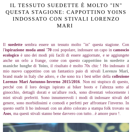
IL TESSUTO SUEDETTE È MOLTO "IN"
QUESTA STAGIONE: CAPPOTTINO YOINS
INDOSSATO CON STIVALI LORENZO
MARI
Il
suedette
sembra essere un tessuto molto "in" questa stagione. Con
l'
ispirazione moda anni '70
così popolare, indossare un capo in
camoscio
ecologico
è uno dei modi più facili di essere aggiornate, e se aggiungete
anche un orlo a frange, come con questo
cappottino in suedette a
maniche lunghe
di
Yoins
, il risultato è molto 70s chic ! Ho indossato il
mio nuovo cappottino con un fantastico paio di stivali
Lorenzo Mari
,
brand made in Italy che adoro, e che sono tra i best seller della
collezione
Lorenzo Mari Autunno-Inverno 2015/2016
. Non mi stupisco di questo,
perché con il loro design ispirato ai biker boots e l'altezza sotto al
ginocchio, dettagli dorati e un'allure rock, sono diventati velocemente i
miei stivali preferiti. Sono innumerevoli i modi di indossare stivali del
genere, sono morbidissimi e comodi e perfetti per affrontare l'inverno. In
questo outfit li ho indossati con un abito colorato a stampa folk trovato su
Asos
, ma questi stivali stanno bene davvero con tutto...è amore puro !.