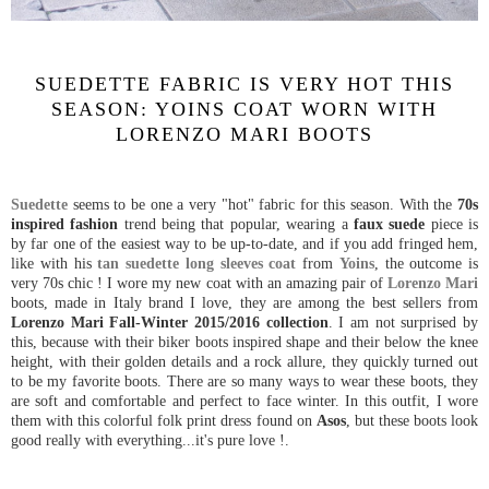
SUEDETTE FABRIC IS VERY HOT THIS
SEASON: YOINS COAT WORN WITH
LORENZO MARI BOOTS
Suedette
seems to be one a very "hot" fabric for this season. With the
70s
inspired fashion
trend being that popular, wearing a
faux suede
piece is
by far one of the easiest way to be up-to-date, and if you add fringed hem,
like with his
tan suedette long sleeves coat
from
Yoins
, the outcome is
very 70s chic ! I wore my new coat with an amazing pair of
Lorenzo Mari
boots, made in Italy brand I love, they are among the best sellers from
Lorenzo Mari Fall-Winter 2015/2016 collection
. I am not surprised by
this, because with their biker boots inspired shape and their below the knee
height, with their golden details and a rock allure, they quickly turned out
to be my favorite boots. There are so many ways to wear these boots, they
are soft and comfortable and perfect to face winter. In this outfit, I wore
them with this colorful folk print dress found on
Asos
, but these boots look
good really with everything...it's pure love !.