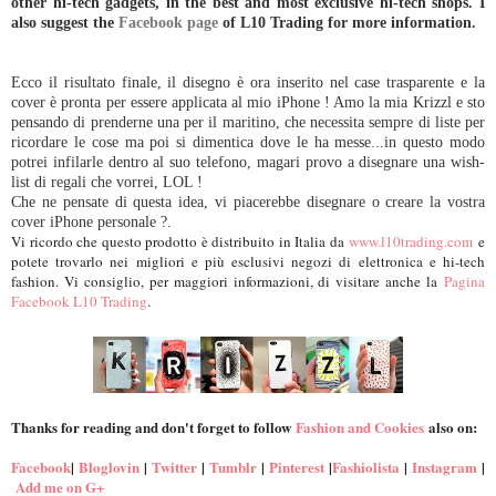
other hi-tech gadgets, in the best and most exclusive hi-tech shops. I
also suggest the
Facebook page
of L10 Trading for more information.
Ecco il risultato finale, il disegno è ora inserito nel case trasparente e la
cover è pronta per essere applicata al mio iPhone ! Amo la mia Krizzl e sto
pensando di prenderne una per il maritino, che necessita sempre di liste per
ricordare le cose ma poi si dimentica dove le ha messe...in questo modo
potrei infilarle dentro al suo telefono, magari provo a disegnare una wish-
list di regali che vorrei, LOL !
Che ne pensate di questa idea, vi piacerebbe disegnare o creare la vostra
cover iPhone personale ?.
Vi ricordo che questo prodotto è distribuito in Italia da
www.l10trading.com
e
potete trovarlo nei migliori e più esclusivi negozi di elettronica e hi-tech
fashion. Vi consiglio, per maggiori informazioni, di visitare anche la
Pagina
Facebook L10 Trading
.
Thanks for reading and don't forget to follow
Fashion and Cookies
also on:
Facebook
|
Bloglovin
|
Twitter
|
Tumblr
|
Pinterest
|
Fashiolista
|
Instagram
|
Add me on G+