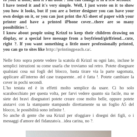
I have tested it and it's very simple. Well, I just wrote on it to show
you how it looks, but if you are a better designer you can have your
own design on it, or you can just print the A5 sheet of paper with your
printer and have a printed iPhone cover...there are so many
possibilities !.
I know about people using Krizzl to keep their children drawing on
display, or a special love message from a boyfriend/girlfriend...cute,
right ?. If you want something a little more professionally printed,
you can go to sites like
http://printingpeach.ca/
.
Nelle foto sopra potete vedere la scatola di Krizzl su ogni lato, incluse le
semplici istruzioni su come usarla che troviamo sul retro. Potete disegnare
qualsiasi cosa sui fogli del blocco, basta tirare via la parte sagomata,
applicare all'interno del case trasparente...ed è fatta !. Potete cambiare la
cover in pochi secondi.
L'ho testata ed è in effetti molto semplice da usare. Ci ho solo
scarabocchiato per questa volta, per farvi vedere quanto sia facile, ma se
siete dei bravi disegnatori potete creare cose molto belle, oppure potete
aiutarvi con la stampante stampando direttamente su un foglio A5 del
blocco, le possibilità sono infinite !.
So anche di gente che usa Krizzl per sfoggiare i disegni dei figli, o i
messaggi d'amore del fidanzato/a...idea carina, no ?.