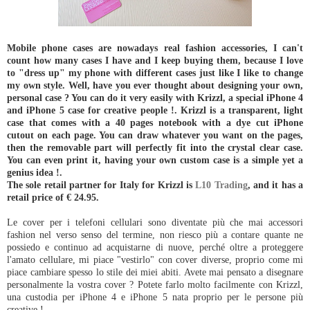
Mobile phone cases are nowadays real fashion accessories, I can't
count how many cases I have and I keep buying them, because I love
to "dress up" my phone with different cases just like I like to change
my own style. Well, have you ever thought about designing your own,
personal case ? You can do it very easily with Krizzl, a special iPhone 4
and iPhone 5 case for creative people !. Krizzl is a transparent, light
case that comes with a 40 pages notebook with a dye cut iPhone
cutout on each page. You can draw whatever you want on the pages,
then the removable part will perfectly fit into the crystal clear case.
You can even print it, having your own custom case is a simple yet a
genius idea !.
The sole retail partner for Italy for Krizzl is
L10 Trading
, and it has a
retail price of € 24.95.
Le cover per i telefoni cellulari sono diventate più che mai accessori
fashion nel verso senso del termine, non riesco più a contare quante ne
possiedo e continuo ad acquistarne di nuove, perché oltre a proteggere
l'amato cellulare, mi piace "vestirlo" con cover diverse, proprio come mi
piace cambiare spesso lo stile dei miei abiti. Avete mai pensato a disegnare
personalmente la vostra cover ? Potete farlo molto facilmente con Krizzl,
una custodia per iPhone 4 e iPhone 5 nata proprio per le persone più
creative !.