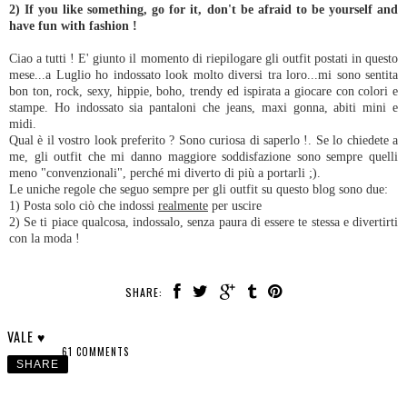
2) If you like something, go for it, don't be afraid to be yourself and
have fun with fashion !
Ciao a tutti ! E' giunto il momento di riepilogare gli outfit postati in questo
mese...a Luglio ho indossato look molto diversi tra loro...mi sono sentita
bon ton, rock, sexy, hippie, boho, trendy ed ispirata a giocare con colori e
stampe. Ho indossato sia pantaloni che jeans, maxi gonna, abiti mini e
midi.
Qual è il vostro look preferito ? Sono curiosa di saperlo !. Se lo chiedete a
me, gli outfit che mi danno maggiore soddisfazione sono sempre quelli
meno "convenzionali", perché mi diverto di più a portarli ;).
Le uniche regole che seguo sempre per gli outfit su questo blog sono due:
1) Posta solo ciò che indossi
realmente
per uscire
2) Se ti piace qualcosa, indossalo, senza paura di essere te stessa e divertirti
con la moda !
SHARE:
VALE ♥
61 COMMENTS
SHARE