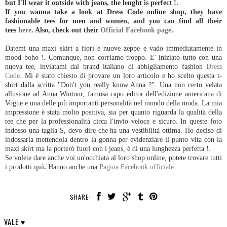
but I'll wear it outside with jeans, the lenght is perfect !.
If you wanna take a look at Dress Code online shop, they have
fashionable tees for men and women, and you can find all their
tees
here
. Also, check out their
Official Facebook page
.
Datemi una maxi skirt a fiori e nuove zeppe e vado immediatamente in
mood boho !. Comunque, non corriamo troppo. E' iniziato tutto con una
nuova tee, inviatami dal brand italiano di abbigliamento fashion
Dress
Code
. Mi è stato chiesto di provare un loro articolo e ho scelto questa t-
shirt dalla scritta "Don't you really know Anna ?". Una non certo velata
allusione ad Anna Wintour, famosa capo editor dell'edizione americana di
Vogue e una delle più importanti personalità nel mondo della moda. La mia
impressione è stata molto positiva, sia per quanto riguarda la qualità della
tee che per la professionalità circa l'invio veloce e sicuro. In queste foto
indosso una taglia S, devo dire che ha una vestibilità ottima. Ho deciso di
indossarla mettendola dentro la gonna per evidenziare il punto vita con la
maxi skirt ma la porterò fuori con i jeans, è di una lunghezza perfetta !.
Se volete dare anche voi un'occhiata al loro shop online, potete trovare tutti
i prodotti
quì
.
Hanno anche una
Pagina Facebook ufficiale.
SHARE:
VALE ♥