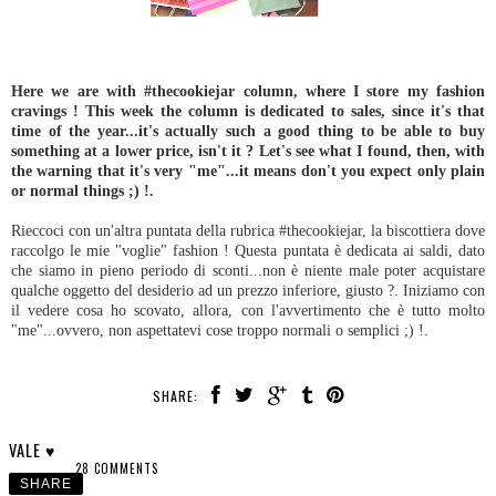
Here we are with #thecookiejar column, where I store my fashion
cravings ! This week the column is dedicated to sales, since it's that
time of the year...it's actually such a good thing to be able to buy
something at a lower price, isn't it ? Let's see what I found, then, with
the warning that it's very "me"...it means don't you expect only plain
or normal things ;) !.
Rieccoci con un'altra puntata della rubrica #thecookiejar, la biscottiera dove
raccolgo le mie "voglie" fashion ! Questa puntata è dedicata ai saldi, dato
che siamo in pieno periodo di sconti...non è niente male poter acquistare
qualche oggetto del desiderio ad un prezzo inferiore, giusto ?. Iniziamo con
il vedere cosa ho scovato, allora, con l'avvertimento che è tutto molto
"me"...ovvero, non aspettatevi cose troppo normali o semplici ;) !.
SHARE:
VALE ♥
28 COMMENTS
SHARE