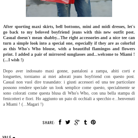
After sporting maxi skirts, bell bottoms, mini and midi dresses, let's
go back to my beloved boyfriend jeans with this new outfit post.
Casual doesn't mean shabby...The right accessories and a nice tee can
turn a simple look into a special one, especially if they are as colorful
as this Who's Who blouse, with a beautiful flamingos and flowers
print. I added a pair of mirrored sunglasses and...welcome to Miami !
(...I wish !)
Dopo aver indossato maxi gonne, pantaloni a zampa, abiti corti e
longuettes, torniamo ai miei adorati jeans boyfriend con questo post.
Casual non vuol dire trasandato: i giusti accessori ed una tee particolare
possono rendere speciale un look semplice come questo, specialmente se
sono colorati come questa blusa di Who's Who, con una bella stampa di
fenicotteri e fiori. Ho aggiunto un paio di occhiali a specchio e...benvenuti
a Miami ! (...Magari !)
SHARE:
VALE ♥