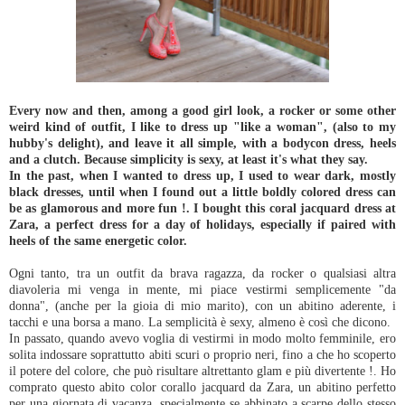
Every now and then, among a good girl look, a rocker or some other
weird kind of outfit, I like to dress up "like a woman", (also to my
hubby's delight), and leave it all simple, with a bodycon dress, heels
and a clutch. Because simplicity is sexy, at least it's what they say.
In the past, when I wanted to dress up, I used to wear dark, mostly
black dresses, until when I found out a little boldly colored dress can
be as glamorous and more fun !. I bought this coral jacquard dress at
Zara, a perfect dress for a day of holidays, especially if paired with
heels of the same energetic color.
Ogni tanto, tra un outfit da brava ragazza, da rocker o qualsiasi altra
diavoleria mi venga in mente, mi piace vestirmi semplicemente "da
donna", (anche per la gioia di mio marito), con un abitino aderente, i
tacchi e una borsa a mano. La semplicità è sexy, almeno è così che dicono.
In passato, quando avevo voglia di vestirmi in modo molto femminile, ero
solita indossare soprattutto abiti scuri o proprio neri, fino a che ho scoperto
il potere del colore, che può risultare altrettanto glam e più divertente !. Ho
comprato questo abito color corallo jacquard da Zara, un abitino perfetto
per una giornata di vacanza, specialmente se abbinato a scarpe dello stesso