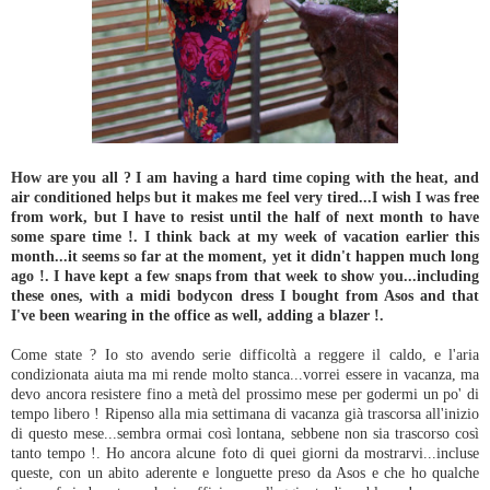
How are you all ? I am having a hard time coping with the heat, and
air conditioned helps but it makes me feel very tired...I wish I was free
from work, but I have to resist until the half of next month to have
some spare time !. I think back at my week of vacation earlier this
month...it seems so far at the moment, yet it didn't happen much long
ago !. I have kept a few snaps from that week to show you...including
these ones, with a midi bodycon dress I bought from Asos and that
I've been wearing in the office as well, adding a blazer !.
Come state ? Io sto avendo serie difficoltà a reggere il caldo, e l'aria
condizionata aiuta ma mi rende molto stanca...vorrei essere in vacanza, ma
devo ancora resistere fino a metà del prossimo mese per godermi un po' di
tempo libero ! Ripenso alla mia settimana di vacanza già trascorsa all'inizio
di questo mese...sembra ormai così lontana, sebbene non sia trascorso così
tanto tempo !. Ho ancora alcune foto di quei giorni da mostrarvi...incluse
queste, con un abito aderente e longuette preso da Asos e che ho qualche