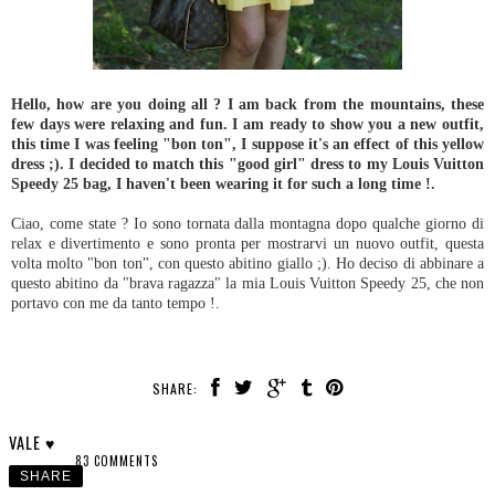
Hello, how are you doing all ? I am back from the mountains, these
few days were relaxing and fun. I am ready to show you a new outfit,
this time I was feeling "bon ton", I suppose it's an effect of this yellow
dress ;). I decided to match this "good girl" dress to my Louis Vuitton
Speedy 25 bag, I haven't been wearing it for such a long time !.
Ciao, come state ? Io sono tornata dalla montagna dopo qualche giorno di
relax e divertimento e sono pronta per mostrarvi un nuovo outfit, questa
volta molto "bon ton", con questo abitino giallo ;). Ho deciso di abbinare a
questo abitino da "brava ragazza" la mia Louis Vuitton Speedy 25, che non
portavo con me da tanto tempo !.
SHARE:
VALE ♥
83 COMMENTS
SHARE