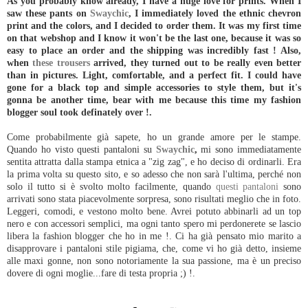
As you probably know already, I have a huge love for prints. When I
saw these pants on
Swaychic
, I immediately loved the ethnic chevron
print and the colors, and I decided to order them. It was my first time
on that webshop and I know it won't be the last one, because it was so
easy to place an order and the shipping was incredibly fast ! Also,
when
these trousers
arrived, they turned out to be really even better
than in pictures. Light, comfortable, and a perfect fit. I could have
gone for a black top and simple accessories to style them, but it's
gonna be another time, bear with me because this time my fashion
blogger soul took definately over !.
Come probabilmente già sapete, ho un grande amore per le stampe.
Quando ho visto questi pantaloni su
Swaychic
,
mi sono immediatamente
sentita attratta dalla stampa etnica a "zig zag", e ho deciso di ordinarli. Era
la prima volta su questo sito, e so adesso che non sarà l'ultima, perché non
solo il tutto si è svolto molto facilmente, quando
questi pantaloni
sono
arrivati sono stata piacevolmente sorpresa, sono risultati meglio che in foto.
Leggeri, comodi, e vestono molto bene. Avrei potuto abbinarli ad un top
nero e con accessori semplici, ma ogni tanto spero mi perdonerete se lascio
libera la fashion blogger che ho in me !. Ci ha già pensato mio marito a
disapprovare i pantaloni stile pigiama, che, come vi ho già detto, insieme
alle maxi gonne, non sono notoriamente la sua passione, ma è un preciso
dovere di ogni moglie...fare di testa propria ;) !.