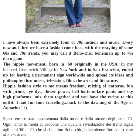
I have always been extremely fond of 70s fashion and music. Every
now and then we have a fashion come back with the restyling of some
60s and 70s trends, you may call it Boho-chic, bohemian up to 70s
disco glam.
The hippie movement, born in '60 originally in the USA, in my
beloved Greenwich Village
in New York and in San Francisco, ended
up for leaving a permanent sign worldwide and spread its ideas and
philosophy thru music, television, film, the arts and literature.
Hippie fashion style to me means freedom, mixing of patterns, fun
with prints, tye dye, flower power, bell bottom/flare pants and sky
high platforms...mix them together and you have the recipe to this
outfit. I had fun time travelling...back to the dawning of the Age of
Aquarius ! ;)
Sono sempre stata appassionata dalla moda e dalla musica degli anni 70.
Ogni tanto la moda ci propone una qualche rivisitazione dei trend legati
agli anni '60 e '70, che si chiamino Boho-chic, bohemienne fino ad arrivare
al glam disco.