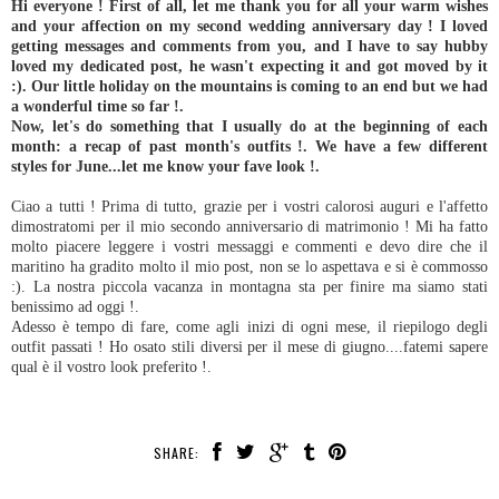
Hi everyone ! First of all, let me thank you for all your warm wishes
and your affection on my second wedding anniversary day ! I loved
getting messages and comments from you, and I have to say hubby
loved my dedicated post, he wasn't expecting it and got moved by it
:). Our little holiday on the mountains is coming to an end but we had
a wonderful time so far !.
Now, let's do something that I usually do at the beginning of each
month: a recap of past month's outfits !. We have a few different
styles for June...let me know your fave look !.
Ciao a tutti ! Prima di tutto, grazie per i vostri calorosi auguri e l'affetto
dimostratomi per il mio secondo anniversario di matrimonio ! Mi ha fatto
molto piacere leggere i vostri messaggi e commenti e devo dire che il
maritino ha gradito molto il mio post, non se lo aspettava e si è commosso
:). La nostra piccola vacanza in montagna sta per finire ma siamo stati
benissimo ad oggi !.
Adesso è tempo di fare, come agli inizi di ogni mese, il riepilogo degli
outfit passati ! Ho osato stili diversi per il mese di giugno....fatemi sapere
qual è il vostro look preferito !.
SHARE: