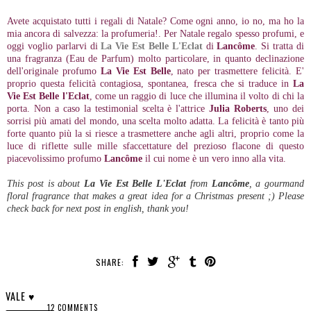
Avete acquistato tutti i regali di Natale? Come ogni anno, io no, ma ho la
mia ancora di salvezza: la profumeria!. Per Natale regalo spesso profumi, e
oggi voglio parlarvi di
La Vie Est Belle L'Eclat
di
Lancôme
. Si tratta di
una fragranza (Eau de Parfum) molto particolare, in quanto declinazione
dell'originale profumo
La Vie Est Belle
, nato per trasmettere felicità. E'
proprio questa felicità contagiosa, spontanea, fresca che si traduce in
La
Vie Est Belle l'Eclat
, come un raggio di luce che illumina il volto di chi la
porta. Non a caso la testimonial scelta è l'attrice
Julia Roberts
, uno dei
sorrisi più amati del mondo, una scelta molto adatta. La felicità è tanto più
forte quanto più la si riesce a trasmettere anche agli altri, proprio come la
luce di riflette sulle mille sfaccettature del prezioso flacone di questo
piacevolissimo profumo
Lancôme
il cui nome è un vero inno alla vita.
This post is about
La Vie Est Belle L'Eclat
from
Lancôme
, a gourmand
floral fragrance that makes a great idea for a Christmas present ;) Please
check back for next post in english, thank you!
SHARE:
VALE ♥
12 COMMENTS