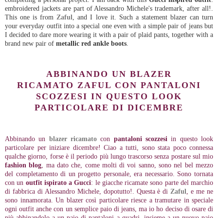
embroidered jackets are part of Alessandro Michele's trademark, after all!.
This one is from
Zaful
, and I love it. Such a statement blazer can turn
your everyday outfit into a special one even with a simple pair of jeans but
I decided to dare more wearing it with a pair of plaid pants, together with a
brand new pair of
metallic red ankle boots
.
ABBINANDO UN BLAZER
RICAMATO ZAFUL CON PANTALONI
SCOZZESI IN QUESTO LOOK
PARTICOLARE DI DICEMBRE
Abbinando un
blazer ricamato
con
pantaloni scozzesi
in questo look
particolare per iniziare dicembre! Ciao a tutti, sono stata poco connessa
qualche giorno, forse è il periodo più lungo trascorso senza postare sul mio
fashion blog
, ma dato che, come molti di voi sanno, sono nel bel mezzo
del completamento di un progetto personale, era necessario. Sono tornata
con un
outfit ispirato a Gucci
: le giacche ricamate sono parte del marchio
di fabbrica di Alessandro Michele, dopotutto!. Questa è di
Zaful
, e me ne
sono innamorata. Un blazer così particolare riesce a tramutare in speciale
ogni outfit anche con un semplice paio di jeans, ma io ho deciso di osare di
più abbinandolo a un paio di pantaloni a quadri, insieme a un nuovo paio