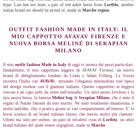
hype. Last but not least, a pair of red ankle boots from
Loriblu
, another
italian brand we should be proud of, made in
Marche region
.
OUTFIT FASHION MADE IN ITALY: IL
MIO CAPPOTTO AVAVAV FIRENZE E
NUOVA BORSA MELINÉ DI SERAPIAN
MILANO
Il mio
outfit fashion Made in Italy
di oggi vi mostra dei pezzi particolari.
Innanzitutto, il mio cappottino leggero di
AVAVAV Firenze
, un nuovo
brand di abbigliamento fondato da Linda e Adam Friberg. La Svezia
incontra l'Italia con
AVAVAV
, mixando l'eleganza minimalista così tipica
del design svedese con il glamour italiano. Questo cappottino in leggera
viscosa è un capo jolly da avere nell'armadio. Un altro pezzo favoloso è la
mia nuova borsa, la famosa
Meliné bag
di
Serapian Milano
, che è stato il
regalo di Natale fattomi da mio marito. Ne sono totalmente innamorata, è
molto ladylike, chic e pratica grazie ai vari compartimenti all'interno. E' la
borsa iconica di un brand italiano luxury che merita molto più clamore.
Ultimi ma solo per ordine, un paio di stivaletti rossi di
Loriblu
, un altro
brand italiano del quale essere orgogliosi, made in
Marche
.