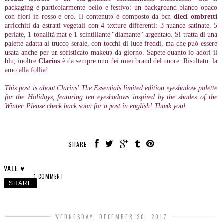
packaging è particolarmente bello e festivo: un background bianco opaco
con fiori in rosso e oro. Il contenuto è composto da ben
dieci ombretti
arricchiti da estratti vegetali con 4 texture differenti: 3 nuance satinate, 5
perlate, 1 tonalità mat e 1 scintillante "diamante" argentato. Si tratta di una
palette adatta al trucco serale, con tocchi di luce freddi, ma che può essere
usata anche per un sofisticato makeup da giorno. Sapete quanto io adori il
blu, inoltre
Clarins
è da sempre uno dei miei brand del cuore. Risultato: la
amo alla follia!
This post is about Clarins' The Essentials limited edition eyeshadow palette
for the Holidays, featuring ten eyeshadows inspired by the shades of the
Winter. Please check back soon for a post in english! Thank you!
SHARE:
VALE ♥
1 COMMENT
SHARE
WEDNESDAY, DECEMBER 20, 2017