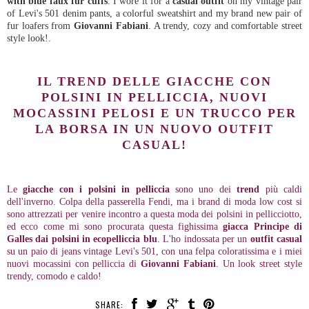
with blue faux fur cuffs
. I wore it for a
casual outfit
on my vintage pair
of Levi's 501 denim pants, a colorful sweatshirt and my brand new pair of
fur loafers from
Giovanni Fabiani
. A trendy, cozy and comfortable street
style look!.
IL TREND DELLE GIACCHE CON
POLSINI IN PELLICCIA, NUOVI
MOCASSINI PELOSI E UN TRUCCO PER
LA BORSA IN UN NUOVO OUTFIT
CASUAL!
Le
giacche con i polsini in pelliccia
sono uno dei
trend
più caldi
dell'inverno. Colpa della passerella Fendi, ma i brand di moda low cost si
sono attrezzati per venire incontro a questa moda dei polsini in pellicciotto,
ed ecco come mi sono procurata questa fighissima
giacca Principe di
Galles dai polsini in ecopelliccia blu
. L'ho indossata per un
outfit casual
su un paio di jeans vintage Levi's 501, con una felpa coloratissima e i miei
nuovi mocassini con pelliccia di
Giovanni Fabiani
. Un look street style
trendy, comodo e caldo!
SHARE: