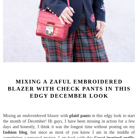
MIXING A ZAFUL EMBROIDERED
BLAZER WITH CHECK PANTS IN THIS
EDGY DECEMBER LOOK
Mixing an
embroidered blazer
with
plaid pants
in this edgy look to start
the month of December! Hi guys, I have been missing in action for a few
days and honestly, I think it was the longest time without posting on my
fashion blog
, but since as most of you know I am in the middle of
completing a personal project. I am back with this
Gucci inspired outfit
: