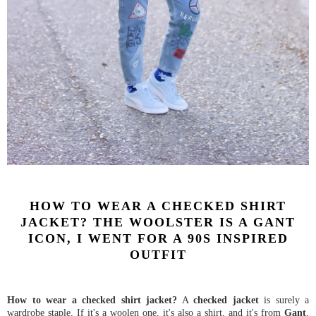
HOW TO WEAR A CHECKED SHIRT
JACKET? THE WOOLSTER IS A GANT
ICON, I WENT FOR A 90S INSPIRED
OUTFIT
How to wear a checked shirt jacket?
A
checked jacket
is surely a
wardrobe staple. If it's a woolen one, it's also a shirt, and it's from
Gant
,