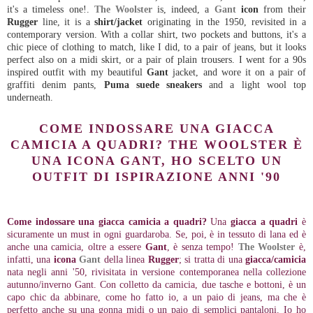
it's a timeless one!.
The Woolster
is, indeed, a
Gant
icon
from their
Rugger
line, it is a
shirt/jacket
originating in the 1950, revisited in a
contemporary version. With a collar shirt, two pockets and buttons, it's a
chic piece of clothing to match, like I did, to a pair of jeans, but it looks
perfect also on a midi skirt, or a pair of plain trousers. I went for a 90s
inspired outfit with my beautiful
Gant
jacket, and wore it on a pair of
graffiti denim pants,
Puma suede sneakers
and a light wool top
underneath.
COME INDOSSARE UNA GIACCA
CAMICIA A QUADRI? THE WOOLSTER È
UNA ICONA GANT, HO SCELTO UN
OUTFIT DI ISPIRAZIONE ANNI '90
Come indossare una giacca camicia a quadri?
Una
giacca a quadri
è
sicuramente un must in ogni guardaroba. Se, poi, è in tessuto di lana ed è
anche una camicia, oltre a essere
Gant
, è senza tempo!
The Woolster
è,
infatti, una
icona
Gant
della linea
Rugger
; si tratta di una
giacca/camicia
nata negli anni '50, rivisitata in versione contemporanea nella collezione
autunno/inverno Gant. Con colletto da camicia, due tasche e bottoni, è un
capo chic da abbinare, come ho fatto io, a un paio di jeans, ma che è
perfetto anche su una gonna midi o un paio di semplici pantaloni. Io ho