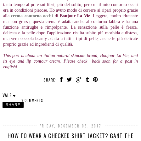
tanto tempo al pc e sui libri, più del solito, per cui il mio contorno occhi
era in condizioni pietose. Ho avuto modo di correre ai ripari proprio grazie
alla
crema contorno occhi
di
Bonjour La Vie
. Leggera, molto idratante
ma non grassa, questa crema è adatta anche al contorno labbra e ha una
funzione antirughe e rimpolpante. La sensazione sulla pelle è fresca,
delicata e la pelle dopo l'applicazione risulta subito più morbida e distesa,
una vera coccola beauty adatta a tutti i tipi di pelle, anche le più delicate
proprio grazie ad ingredienti di qualità.
This post is about an italian natural skincare brand, Bonjour La Vie, and
its eye and lip contour cream. Please check back soon for a post in
english!
SHARE:
VALE ♥
3 COMMENTS
SHARE
FRIDAY, DECEMBER 08, 2017
HOW TO WEAR A CHECKED SHIRT JACKET? GANT THE