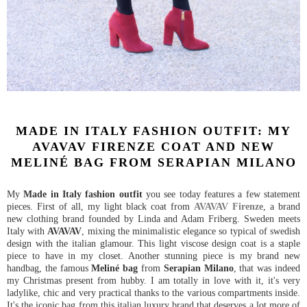
MADE IN ITALY FASHION OUTFIT: MY
AVAVAV FIRENZE COAT AND NEW
MELINÉ BAG FROM SERAPIAN MILANO
My
Made in Italy fashion outfit
you see today features a few statement
pieces. First of all, my light black coat from
AVAVAV Firenze
, a brand
new clothing brand founded by Linda and Adam Friberg. Sweden meets
Italy with
AVAVAV
, mixing the minimalistic elegance so typical of swedish
design with the italian glamour. This light viscose design coat is a staple
piece to have in my closet. Another stunning piece is my brand new
handbag, the famous
Meliné bag
from
Serapian Milano
, that was indeed
my Christmas present from hubby. I am totally in love with it, it's very
ladylike, chic and very practical thanks to the various compartments inside.
It's the iconic bag from this italian luxury brand that deserves a lot more of