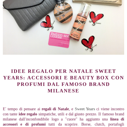
IDEE REGALO PER NATALE SWEET
YEARS: ACCESSORI E BEAUTY BOX CON
PROFUMI DAL FAMOSO BRAND
MILANESE
E' tempo di pensare ai
regali di Natale
, e
Sweet Years
ci viene incontro
con tante
idee regalo
simpatiche, utili e dal giusto prezzo. Il famoso brand
milanese dall'inconfondibile logo a "cuore" ha aggiunto una
linea di
accessori e di profumi
tutti da scoprire. Borse, clutch, portafogli