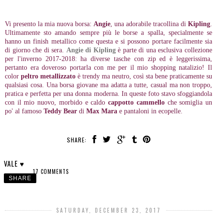
Vi presento la mia nuova borsa:
Angie
, una adorabile tracollina di
Kipling
.
Ultimamente sto amando sempre più le borse a spalla, specialmente se
hanno un finish metallico come questa e si possono portare facilmente sia
di giorno che di sera.
Angie di Kipling
è parte di una esclusiva collezione
per l'inverno 2017-2018: ha diverse tasche con zip ed è leggerissima,
pertanto era doveroso portarla con me per il mio shopping natalizio! Il
color
peltro metallizzato
è trendy ma neutro, così sta bene praticamente su
qualsiasi cosa. Una borsa giovane ma adatta a tutte, casual ma non troppo,
pratica e perfetta per una donna moderna. In queste foto stavo sfoggiandola
con il mio nuovo, morbido e caldo
cappotto cammello
che somiglia un
po' al famoso
Teddy Bear
di
Max Mara
e pantaloni in ecopelle.
SHARE:
VALE ♥
17 COMMENTS
SHARE
SATURDAY, DECEMBER 23, 2017