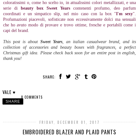
coloratissimi o, come ho scelto io, in attualissimi colori metallizzati, e una
serie di
beauty box
Sweet Years
contenenti profumo, deo parfum
coordinati e un simpatico slip, nel mio caso con la box "
I'm sexy
".
Profumazioni piacevoli, sofisticate non eccessivamente dolci ma sensuali
che ho avuto modo di provare e trovo ottime, fresche e portabili come i
capi del brand.
This
p
ost is about
Sweet Years
, an italian casualwear brand, and its
collection of accessories and beauty boxes with fragrances, a perfect
Christmas gift idea. Please check back soon for an entire post in english,
thank you!
SHARE:
VALE ♥
8 COMMENTS
SHARE
FRIDAY, DECEMBER 01, 2017
EMBROIDERED BLAZER AND PLAID PANTS