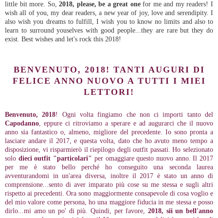
little bit more. So,
2018, please, be a great one
for me and my readers! I
wish all of you, my dear readers, a new year of joy, love and serendipity. I
also wish you dreams to fulfill, I wish you to know no limits and also to
learn to surround youselves with good people...they are rare but they do
exist. Best wishes and let's rock this 2018!
BENVENUTO, 2018! TANTI AUGURI DI
FELICE ANNO NUOVO A TUTTI I MIEI
LETTORI!
Benvenuto, 2018
! Ogni volta fingiamo che non ci importi tanto del
Capodanno
, eppure ci ritroviamo a sperare e ad augurarci che il nuovo
anno sia fantastico o, almeno, migliore del precedente. Io sono pronta a
lasciare andare il 2017, e questa volta, dato che ho avuto meno tempo a
disposizione, vi risparmierò il riepilogo degli outfit passati. Ho selezionato
solo
dieci outfit "particolari"
per omaggiare questo nuovo anno. Il 2017
per me è stato bello perché ho conseguito una seconda laurea
avventurandomi in un'area diversa, inoltre il 2017 è stato un anno di
comprensione...sento di aver imparato più cose su me stessa e sugli altri
rispetto ai precedenti. Ora sono maggiormente consapevole di cosa voglio e
del mio valore come persona, ho una maggiore fiducia in me stessa e posso
dirlo...mi amo un po' di più. Quindi, per favore,
2018, sii un bell'anno