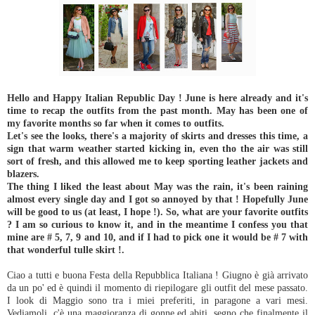
Hello and Happy Italian Republic Day ! June is here already and it's
time to recap the outfits from the past month. May has been one of
my favorite months so far when it comes to outfits.
Let's see the looks, there's a majority of skirts and dresses this time, a
sign that warm weather started kicking in, even tho the air was still
sort of fresh, and this allowed me to keep sporting leather jackets and
blazers.
The thing I liked the least about May was the rain, it's been raining
almost every single day and I got so annoyed by that ! Hopefully June
will be good to us (at least, I hope !).
So, what are your favorite outfits
? I am so curious to know it, and in the meantime I confess you that
mine are # 5, 7, 9 and 10, and if I had to pick one it would be # 7 with
that wonderful tulle skirt !.
Ciao a tutti e buona Festa della Repubblica Italiana ! Giugno è già arrivato
da un po' ed è quindi il momento di riepilogare gli outfit del mese passato.
I look di Maggio sono tra i miei preferiti, in paragone a vari mesi.
Vediamoli, c'è una maggioranza di gonne ed abiti, segno che finalmente il