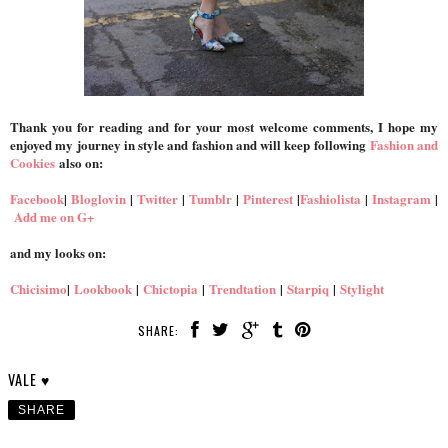
Thank you for reading and for your most welcome comments, I hope my
enjoyed my journey in style and fashion and will keep following
Fashion and
Cookies
also on:
Facebook
|
Bloglovin
|
Twitter
|
Tumblr
|
Pinterest
|
Fashiolista
|
Instagram
|
Add me on G+
and my looks on:
Chicisimo
|
Lookbook
|
Chictopia
|
Trendtation
|
Starpiq
|
Stylight
SHARE:
VALE ♥
SHARE