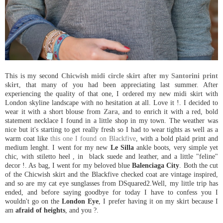
This is my second
Chicwish midi circle skirt
after
my Santorini print
skirt
, that many of you had been appreciating last summer. After
experiencing the quality of that one, I ordered my new midi skirt with
London skyline landscape with no hesitation at all. Love it !. I decided to
wear it with a short blouse from
Zara
, and to enrich it with a red, bold
statement necklace I found in a little shop in my town. The weather was
nice but it's starting to get really fresh so I had to wear tights as well as a
warm coat like
this one I found on Blackfive
, with a bold plaid print and
medium lenght. I went for my new
Le Silla
ankle boots, very simple yet
chic, with stiletto heel , in black suede and leather, and a little "feline"
decor !. As bag, I went for my beloved blue
Balenciaga City
. Both the cut
of the Chicwish skirt and the Blackfive checked coat are vintage inspired,
and so are my cat eye sunglasses from DSquared2.Well, my little trip has
ended, and before saying goodbye for today I have to confess you I
wouldn't go on the
London Eye
, I prefer having it on my skirt because I
am
afraid of heights
, and you ?.