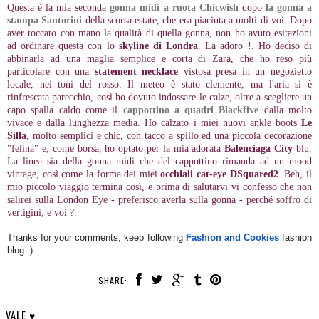
Questa è la mia seconda
gonna midi a ruota Chicwish
dopo
la gonna a
stampa Santorini
della scorsa estate, che era piaciuta a molti di voi. Dopo
aver toccato con mano la qualità di quella gonna, non ho avuto esitazioni
ad ordinare questa con lo
skyline di Londra
. La adoro !. Ho deciso di
abbinarla ad una maglia semplice e corta di Zara, che ho reso più
particolare con una
statement necklace
vistosa presa in un negozietto
locale, nei toni del rosso. Il meteo è stato clemente, ma l'aria si è
rinfrescata parecchio, così ho dovuto indossare le calze, oltre a scegliere un
capo spalla caldo come il
cappottino a quadri Blackfive
dalla molto
vivace e dalla lunghezza media. Ho calzato i miei nuovi ankle boots
Le
Silla
, molto semplici e chic, con tacco a spillo ed una piccola decorazione
"felina" e, come borsa, ho optato per la mia adorata
Balenciaga City
blu.
La linea sia della gonna midi che del cappottino rimanda ad un mood
vintage, così come la forma dei miei
occhiali cat-eye DSquared2
. Beh, il
mio piccolo viaggio termina così, e prima di salutarvi vi confesso che non
salirei sulla London Eye - preferisco averla sulla gonna - perché soffro di
vertigini, e voi ?.
Thanks for your comments, keep following
Fashion and Cookies
fashion
blog :)
SHARE:
VALE ♥