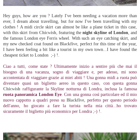
Hey guys, how are you ? Lately I've been needing a vacation more than
ever, I dream about travelling, but for now I've been travelling with my
clothes ! A midi circle skirt can almost be like a plane ticket in this case,
with this skirt from
Chicwish
, featuring the
night skyline of London
, and
the famous London eye Ferris wheel. With such an eye catching skirt, and
my new checked coat found on
Blackfive
, perfect for this time of the year,
I have been feeling a bit like a tourist in my own town...I have found the
cheapest ticket to London ;-) !.
Ciao a tutti, come state ? Ultimamente inizio a sentire più che mai il
bisogno di una vacanza, sogno di viaggiare e, per adesso, mi sono
accontentata di viaggiare grazie ai miei abiti ! Una gonna midi a ruota può
diventare quasi un biglietto aereo in questo caso, con questa gonna
Chicwish
raffigurante la Skyline notturna di Londra, inclusa la famosa
ruota panoramica London Eye
. Con una gonna così particolare ed il mio
nuovo cappotto a quadri preso su
Blackfive
, perfetto per questo periodo
dell'anno, ho giocato a fare la turista nella mia città...ho trovato
sicuramente il biglietto più economico per Londra ;-) !.