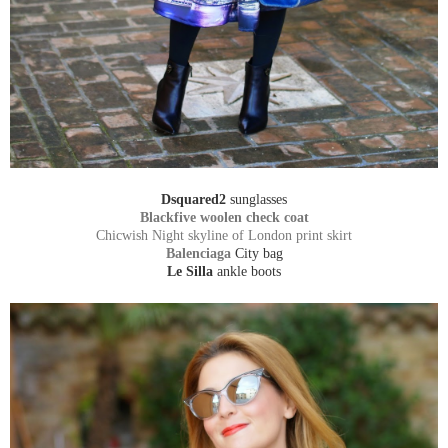
Dsquared2
sunglasses
Blackfive woolen check coat
Chicwish Night skyline of London print skirt
Balenciaga
City bag
Le Silla
ankle boots