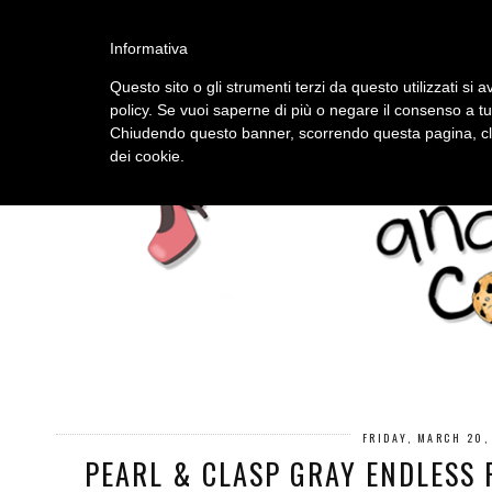
HOME
ABOUT
Informativa
Questo sito o gli strumenti terzi da questo utilizzati si a
policy. Se vuoi saperne di più o negare il consenso a tu
Chiudendo questo banner, scorrendo questa pagina, cli
dei cookie.
FRIDAY, MARCH 20,
PEARL & CLASP GRAY ENDLESS 