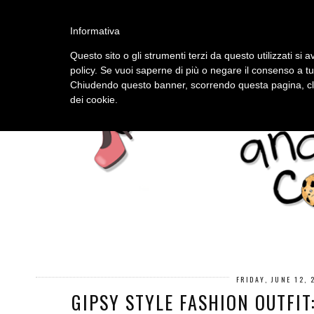
HOME
ABOUT
Informativa
Questo sito o gli strumenti terzi da questo utilizzati si a
policy. Se vuoi saperne di più o negare il consenso a tu
Chiudendo questo banner, scorrendo questa pagina, cli
dei cookie.
FRIDAY, JUNE 12, 
GIPSY STYLE FASHION OUTFIT