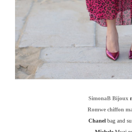
SimonaB Bijoux
n
Romwe chiffon ma
Chanel
bag and su
Michele
Muzi 