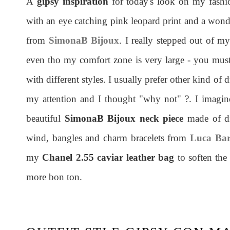
A
gipsy inspiration
for today's look on my fashi
with an eye catching pink leopard print and a wonder
from
SimonaB Bijoux
. I really stepped out of my
even tho my comfort zone is very large - you mus
with different styles. I usually prefer other kind of 
my attention and I thought "why not" ?. I imagi
beautiful
SimonaB Bijoux neck piece
made of dif
wind, bangles and charm bracelets from
Luca Ba
my
Chanel 2.55 caviar leather bag
to soften the
more bon ton.