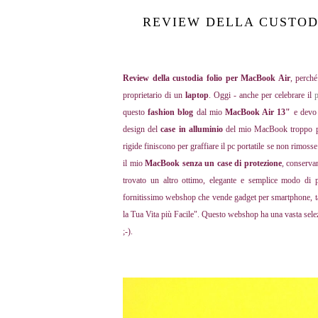
REVIEW DELLA CUSTOD
Review della custodia folio per MacBook Air
, perch
proprietario di un
laptop
. Oggi - anche per celebrare il
p
questo
fashion blog
dal mio
MacBook Air 13"
e devo 
design del
case in alluminio
del mio MacBook troppo per 
rigide finiscono per graffiare il pc portatile se non rimo
il mio
MacBook senza un case di protezione
, conserva
trovato un altro ottimo, elegante e semplice modo di 
fornitissimo webshop che vende gadget per smartphone, tab
la Tua Vita più Facile". Questo webshop ha una vasta sele
;-).