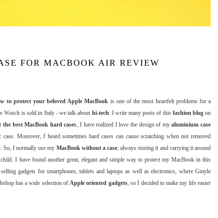
ASE FOR MACBOOK AIR REVIEW
w to
protect your beloved Apple MacBook
is one of the most heartfelt problems for a
e Watch
is sold in Italy - we talk about
hi-tech
: I write many posts of this
fashion blog
on
or
the best
MacBook hard cases
, I have realized I love the design of my
aluminium case
c case. Moreover, I heard sometimes hard cases can cause scratching when not removed
d. So, I normally use my
MacBook without a case
, always storing it and carrying it around
le child. I have found another great, elegant and simple way to protect my MacBook in this
selling gadgets for smartphones, tablets and laptops as well as electronics, where Gmyle
ebshop has a wide selection of
Apple oriented gadgets
, so I decided to make my life easier