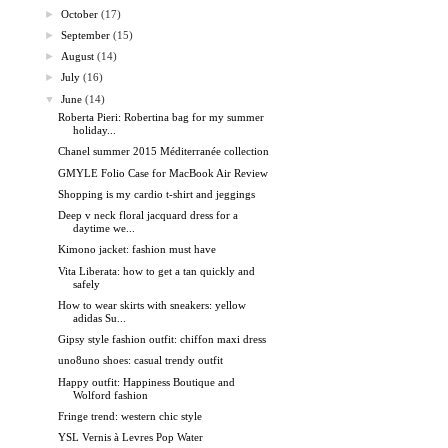
►
October
(17)
►
September
(15)
►
August
(14)
►
July
(16)
▼
June
(14)
Roberta Pieri: Robertina bag for my summer
holiday...
Chanel summer 2015 Méditerranée collection
GMYLE Folio Case for MacBook Air Review
Shopping is my cardio t-shirt and jeggings
Deep v neck floral jacquard dress for a
daytime we...
Kimono jacket: fashion must have
Vita Liberata: how to get a tan quickly and
safely
How to wear skirts with sneakers: yellow
adidas Su...
Gipsy style fashion outfit: chiffon maxi dress
uno8uno shoes: casual trendy outfit
Happy outfit: Happiness Boutique and
Wolford fashion
Fringe trend: western chic style
YSL Vernis à Levres Pop Water