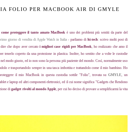
IA FOLIO PER MACBOOK AIR DI GMYLE
é
come
proteggere il tanto amato MacBook
è uno dei problemi più sentiti da parte del
rimo giorno di vendita di Apple Watch in Italia
- parliamo di
hi-tech
: scrivo molti post di
dire che dopo aver cercato
i migliori
case rigidi per MacBook
, ho realizzato che amo il
tenerlo coperto da una protezione in plastica. Inoltre, ho sentito che a volte le custodie
sse nel modo giusto, ed io non sono la persona più paziente del mondo. Così, normalmente uso
ndolo e trasportandolo sempre in una tasca imbottita e trattandolo come il mio bambino. Ho
proteggere il mio MacBook in questa custodia sottile "Folio", trovata su
GMYLE
, un
let e laptop ed altri componenti elettronici, ed il cui nome significa "Gadgets che Rendono
zione di
gadget rivolti al mondo Apple
, per cui ho deciso di provare a semplificarmi la vita