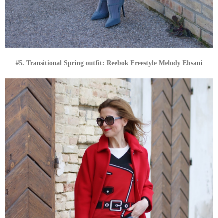
#5. Transitional Spring outfit: Reebok Freestyle Melody Ehsani