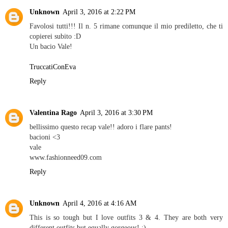
Unknown
April 3, 2016 at 2:22 PM
Favolosi tutti!!! Il n. 5 rimane comunque il mio prediletto, che ti
copierei subito :D
Un bacio Vale!
TruccatiConEva
Reply
Valentina Rago
April 3, 2016 at 3:30 PM
bellissimo questo recap vale!! adoro i flare pants!
bacioni <3
vale
www.fashionneed09.com
Reply
Unknown
April 4, 2016 at 4:16 AM
This is so tough but I love outfits 3 & 4. They are both very
different outfits but equally gorgeous! :)