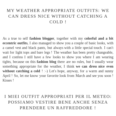
MY WEATHER APPROPRIATE OUTFITS: WE
CAN DRESS NICE WITHOUT CATCHING A
COLD !
As a true to self
fashion blogger
, together with my
colorful and a bit
eccentric outfits
, I also managed to show you a couple of basic looks, with
a camel vest and black pants, but always with a little special touch. I can't
wait for light tops and bare legs ! The weather has been pretty changeable,
and I confess I still have a few looks to show you where I am wearing
tights, because on this
fashion blog
there are no rules, but I usually wear
something appropriate for the weather, I think
we can dress nice even
without catching a cold
! :-) Let's hope, anyway, for a warm and sunny
April ! So, let me know your favorite look from March and see you soon !
Kisses !
I MIEI OUTFIT APPROPRIATI PER IL METEO:
POSSIAMO VESTIRE BENE ANCHE SENZA
PRENDERE UN RAFFREDDORE !