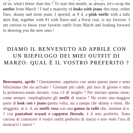
of us, what's better than this ? To start this month, as always, let's recap the
outfits
from March ! I had a majority of
looks with jeans
this time, either
flare, skinny and mom jeans. I sported, at # 4, a
pink outfit
with a tulle
skirt that, together with #1 with flares and a floral coat, is my favorite. I
am curious to know your favorite outfit from March and looking forward
to showing you the new ones !
DIAMO IL BENVENUTO AD APRILE CON
UN RIEPILOGO DEI MIEI OUTFIT DI
MARZO: QUAL È IL VOSTRO PREFERITO ?
Benvenuto, aprile
! Onestamente, aspettavo con ansia questo mese e sono
felicissima che sia arrivato ! Giornate più calde, più luce di giorno e tutta
la primavera-estate davanti, cosa c'è di meglio ? Per iniziare questo mese,
come sempre, riepiloghiamo gli
outfit
di marzo ! Ho avuto una maggior
parte di
look con i jeans
questa volta, sia a zampa che skinny e mom. Ho
sfoggiato, al n. 4, un
outfit rosa
con una
gonna in tulle
che, insieme al n.
1 con
pantaloni svasati e cappotto floreale
, è il mio preferito. Sono
curiosa di conoscere il vostro outfit preferito di marzo e non vedo l'ora di
mostrarvi i nuovi !.