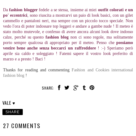
Da
fashion blogger
fedele a se stessa, insieme ai miei
outfit colorati e un
po' eccentrici
, sono riuscita a mostrarvi un paio di look basici, con un gilet
cammello e pantaloni neri, ma sempre con un piccolo tocco speciale. Non
vedo l'ora di poter indossare top leggeri e andare a gambe nude ! Il meteo è
stato molto mutevole, e confesso di avere ancora alcuni look dove indosso
calze, perché su questo
fashion blog
non ci sono regole, ma solitamente
porto sempre qualcosa di appropriato per il meteo. Penso che
possiamo
vestire bene anche senza beccarci un raffreddore
! :-) Speriamo però
aprile sia caldo e soleggiato ! Fatemi sapere il vostro look preferito di
marzo e a presto ! Baci !
Thanks for reading and commenting
Fashion and Cookies international
fashion blog
!
SHARE:
VALE ♥
SHARE
27 COMMENTS