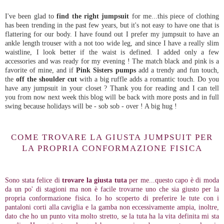
I've been glad to
find the right jumpsuit
for me...this piece of clothing
has been trending in the past few years, but it's not easy to have one that is
flattering for our body. I have found out I prefer my jumpsuit to have an
ankle length trouser with a not too wide leg, and since I have a really slim
waistline, I look better if the waist is defined. I added only a few
accessories and was ready for my evening ! The match black and pink is a
favorite of mine, and if
Pink Sisters pumps
add a trendy and fun touch,
the
off the shoulder cut
with a big ruffle adds a romantic touch. Do you
have any jumpsuit in your closet ? Thank you for reading and I can tell
you from now next week this blog will be back with more posts and in full
swing because holidays will be - sob sob - over ! A big hug !
COME TROVARE LA GIUSTA JUMPSUIT PER
LA PROPRIA CONFORMAZIONE FISICA
Sono stata felice di
trovare la giusta tuta
per me...questo capo è di moda
da un po' di stagioni ma non è facile trovarne uno che sia giusto per la
propria conformazione fisica. Io ho scoperto di preferire le tute con i
pantaloni corti alla caviglia e la gamba non eccessivamente ampia, inoltre,
dato che ho un punto vita molto stretto, se la tuta ha la vita definita mi sta