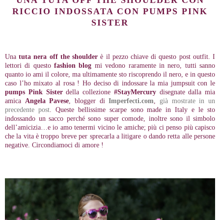
UNA TUTA OFF THE SHOULDER CON
RICCIO INDOSSATA CON PUMPS PINK
SISTER
Una
tuta nera off the shoulder
è il pezzo chiave di questo post outfit. I
lettori di questo
fashion blog
mi vedono raramente in nero, tutti sanno
quanto io ami il colore, ma ultimamente sto riscoprendo il nero, e in questo
caso l’ho mixato al rosa ! Ho deciso di indossare la mia jumpsuit con le
pumps Pink Sister
della collezione
#StayMercury
disegnate dalla mia
amica
Angela Pavese
, blogger di
Imperfecti.com
,
già mostrate in un
precedente post
. Queste bellissime scarpe sono made in Italy e le sto
indossando un sacco perché sono super comode, inoltre sono il simbolo
dell’amicizia…e io amo tenermi vicino le amiche; più ci penso più capisco
che la vita è troppo breve per sprecarla a litigare o dando retta alle persone
negative. Circondiamoci di amore !