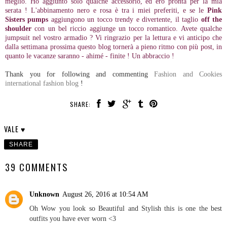
meglio. Ho aggiunto solo qualche accessorio, ed ero pronta per la mia
serata ! L'abbinamento nero e rosa è tra i miei preferiti, e se le
Pink
Sisters pumps
aggiungono un tocco trendy e divertente, il taglio
off the
shoulder
con un bel riccio aggiunge un tocco romantico. Avete qualche
jumpsuit nel vostro armadio ? Vi ringrazio per la lettura e vi anticipo che
dalla settimana prossima questo blog tornerà a pieno ritmo con più post, in
quanto le vacanze saranno - ahimé - finite ! Un abbraccio !
Thank you for following and commenting
Fashion and Cookies
international fashion blog
!
SHARE:
VALE ♥
SHARE
39 COMMENTS
Unknown
August 26, 2016 at 10:54 AM
Oh Wow you look so Beautiful and Stylish this is one the best
outfits you have ever worn <3