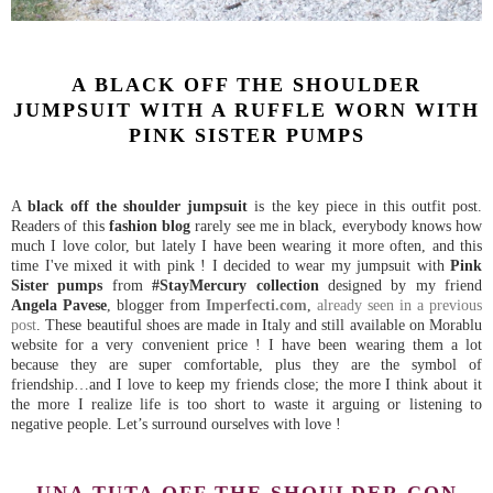
A BLACK OFF THE SHOULDER
JUMPSUIT WITH A RUFFLE WORN WITH
PINK SISTER PUMPS
A
black off the shoulder jumpsuit
is the key piece in this outfit post.
Readers of this
fashion blog
rarely see me in black, everybody knows how
much I love color, but lately I have been wearing it more often, and this
time I've mixed it with pink ! I decided to wear my jumpsuit with
Pink
Sister pumps
from
#StayMercury collection
designed by my friend
Angela Pavese
, blogger from
Imperfecti.com
,
already seen in a previous
post
. These beautiful shoes are made in Italy and still available on Morablu
website for a very convenient price ! I have been wearing them a lot
because they are super comfortable, plus they are the symbol of
friendship…and I love to keep my friends close; the more I think about it
the more I realize life is too short to waste it arguing or listening to
negative people. Let’s surround ourselves with love !