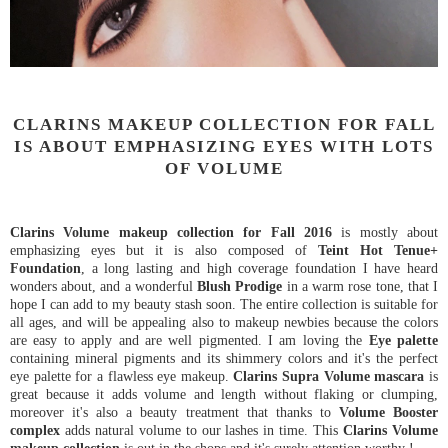
CLARINS MAKEUP COLLECTION FOR FALL
IS ABOUT EMPHASIZING EYES WITH LOTS
OF VOLUME
Clarins Volume makeup collection for Fall 2016
is mostly about
emphasizing eyes but it is also composed of
Teint Hot Tenue+
Foundation
, a long lasting and high coverage foundation I have heard
wonders about, and a wonderful
Blush Prodige
in a warm rose tone, that I
hope I can add to my beauty stash soon. The entire collection is suitable for
all ages, and will be appealing also to makeup newbies because the colors
are easy to apply and are well pigmented. I am loving the
Eye palette
containing mineral pigments and its shimmery colors and it's the perfect
eye palette for a flawless eye makeup.
Clarins Supra Volume mascara
is
great because it adds volume and length without flaking or clumping,
moreover it's also a beauty treatment that thanks to
Volume Booster
complex
adds natural volume to our lashes in time. This
Clarins Volume