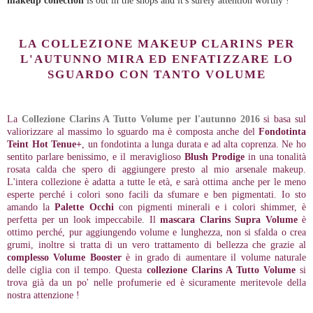
makeup collection
is out in the shops and it's surely attention worthy !
LA COLLEZIONE MAKEUP CLARINS PER
L'AUTUNNO MIRA ED ENFATIZZARE LO
SGUARDO CON TANTO VOLUME
La
Collezione Clarins A Tutto Volume per l'autunno 2016
si basa sul
valiorizzare al massimo lo sguardo ma è composta anche del
Fondotinta
Teint Hot Tenue+
, un fondotinta a lunga durata e ad alta coprenza. Ne ho
sentito parlare benissimo, e il meraviglioso
Blush Prodige
in una tonalità
rosata calda che spero di aggiungere presto al mio arsenale makeup.
L'intera collezione è adatta a tutte le età, e sarà ottima anche per le meno
esperte perché i colori sono facili da sfumare e ben pigmentati. Io sto
amando la
Palette Occhi
con pigmenti minerali e i colori shimmer, è
perfetta per un look impeccabile. Il
mascara Clarins Supra Volume
è
ottimo perché, pur aggiungendo volume e lunghezza, non si sfalda o crea
grumi, inoltre si tratta di un vero trattamento di bellezza che grazie al
complesso Volume Booster
è in grado di aumentare il volume naturale
delle ciglia con il tempo. Questa
collezione Clarins A Tutto Volume
si
trova già da un po' nelle profumerie ed è sicuramente meritevole della
nostra attenzione !