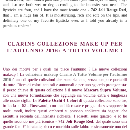
and also use both wet or dry, according to the intensity you need. The
lipsticks are four, and I have the most iconic one -
742 Joli Rouge Red
,
that I am a huge fan of. It is moisturizing, rich and soft on the lips, and
definitely one of my favorite lipsticks ever, as I told you already in a
previous review
!.
CLARINS COLLEZIONE MAKE UP PER
L'AUTUNNO 2016: A TUTTO VOLUME !
Uno dei motivi per i quali mi piace l'autunno ? Le nuove collezioni
makeup ! La
collezione makeup Clarins A Tutto Volume per l'autunno
2016
è una di quelle collezioni che sono sia chic, senza tempo e portabili
da tutte. Ricca di colori naturali e autunnali e per uno sguardo protagonista:
il pezzo chiave di questa collezione è il nuovo
Mascara Supra Volume
,
con una nuova formulazione che aggiunge sia volume extra e lunghezza
alle nostre ciglia. Le
Palette Occhi 4 Colori
di questa collezione sono tre,
io ho la n.
02 - Rosewood
, con tonalità rosate e prugna da sovrapporre in
molti modi, inoltre questi ombretti si possono applicare sia bagnati che
asciutti a seconda dell'intensità richiesta. I rossetti sono quattro, e io ho
quello secondo me più iconico -
742 Joli Rouge Red
, del quale sono una
grande fan. E' idratante, ricco e morbido sulle labbra e sicuramente uno dei