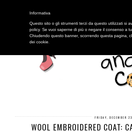
HOME
ABOUT
Informativa
Questo sito o gli strumenti terzi da questo utilizzati si a
policy. Se vuoi saperne di più o negare il consenso a tu
Chiudendo questo banner, scorrendo questa pagina, cli
dei cookie.
FRIDAY, DECEMBER 2
WOOL EMBROIDERED COAT: C