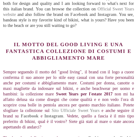
both for design and quality and I am looking forward to what's next for
this italian brand. You can browse the collection on
Official Sweet Years
website
and also follow the brand on
Facebook
and
Instagram
. You see,
bandeau style is my favorite kind of bikini, what is yours? Have you been
to the beach or are you still waiting to go?
IL MOTTO DEL GOOD LIVING E UNA
FANTASTICA COLLEZIONE DI COSTUMI E
ABBIGLIAMENTO MARE
Sempre seguendo il motto del "good living", il brand con il logo a cuore
conferma il suo amore per lo stile easy casual con una forte personalità
anche per costumi e abbigliamento mare. Costumi per donna, canotte o
maxi magliette da indossare sul bikini, e anche beachwear per uomo e
bambini: la collezione mare
Sweet Years per l'estate 2017
non mi ha
affatto delusa sia come disegni che come qualità e e non vedo l'ora di
scoprire cosa bolle in pentola ancora per questo marchio italiano. Potete
sfogliare la collezione sul
Sito Ufficiale Sweet Years
e anche seguire il
brand su
Facebook
e
Instagram
. Vedete, quello a fascia è il mio tipo
preferito di bikini, qual è il vostro? Siete già stati al mare o state ancora
aspettando di andarci?