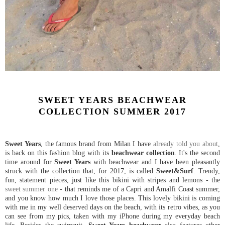
SWEET YEARS BEACHWEAR
COLLECTION SUMMER 2017
Sweet Years
, the famous brand from Milan I have
already told you about
,
is back on this fashion blog with its
beachwear collection
. It's the second
time around for
Sweet Years
with beachwear and I have been pleasantly
struck with the collection that, for 2017, is called
Sweet&Surf
. Trendy,
fun, statement pieces, just like this bikini with stripes and lemons - the
sweet summer one
- that reminds me of a Capri and Amalfi Coast summer,
and you know how much I love those places. This lovely bikini is coming
with me in my well deserved days on the beach, with its retro vibes, as you
can see from my pics, taken with my iPhone during my everyday beach
life. Besides the swimsuit,
Sweet Years beachwear
also features other