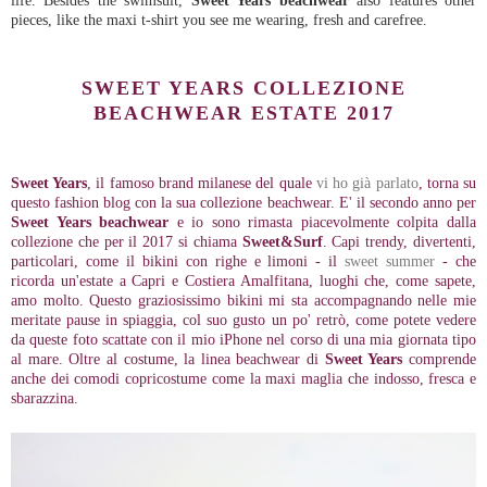
pieces, like the maxi t-shirt you see me wearing, fresh and carefree.
SWEET YEARS COLLEZIONE
BEACHWEAR ESTATE 2017
Sweet Years
, il famoso brand milanese del quale
vi ho già parlato
, torna su
questo fashion blog con la sua collezione beachwear. E' il secondo anno per
Sweet Years beachwear
e io sono rimasta piacevolmente colpita dalla
collezione che per il 2017 si chiama
Sweet&Surf
. Capi trendy, divertenti,
particolari, come il bikini con righe e limoni - il
sweet summer
- che
ricorda un'estate a Capri e Costiera Amalfitana, luoghi che, come sapete,
amo molto. Questo graziosissimo bikini mi sta accompagnando nelle mie
meritate pause in spiaggia, col suo gusto un po' retrò, come potete vedere
da queste foto scattate con il mio iPhone nel corso di una mia giornata tipo
al mare. Oltre al costume, la linea beachwear di
Sweet Years
comprende
anche dei comodi copricostume come la maxi maglia che indosso, fresca e
sbarazzina.