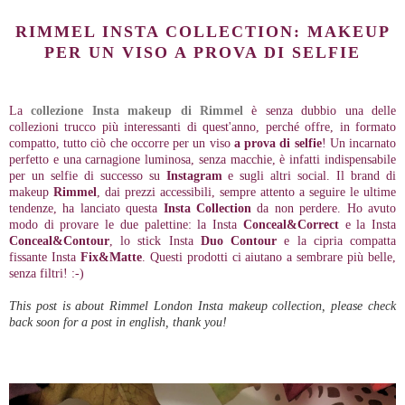
RIMMEL INSTA COLLECTION: MAKEUP
PER UN VISO A PROVA DI SELFIE
La
collezione Insta makeup di Rimmel
è senza dubbio una delle
collezioni trucco più interessanti di quest'anno, perché offre, in formato
compatto, tutto ciò che occorre per un viso
a prova di selfie
! Un incarnato
perfetto e una carnagione luminosa, senza macchie, è infatti indispensabile
per un selfie di successo su
Instagram
e sugli altri social. Il brand di
makeup
Rimmel
, dai prezzi accessibili, sempre attento a seguire le ultime
tendenze, ha lanciato questa
Insta Collection
da non perdere. Ho avuto
modo di provare le due palettine: la Insta
Conceal&Correct
e la Insta
Conceal&Contour
, lo stick Insta
Duo Contour
e la cipria compatta
fissante Insta
Fix&Matte
. Questi prodotti ci aiutano a sembrare più belle,
senza filtri! :-)
This post is about Rimmel London Insta makeup collection, please check
back soon for a post in english, thank you!