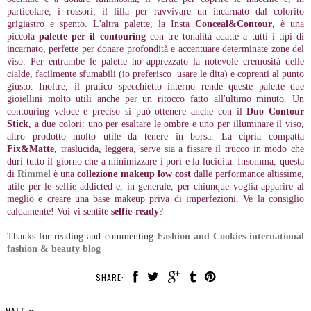
particolare, i rossori; il lilla per ravvivare un incarnato dal colorito
grigiastro e spento. L'altra palette, la Insta
Conceal&Contour
, è una
piccola
palette per il contouring
con tre tonalità adatte a tutti i tipi di
incarnato, perfette per donare profondità e accentuare determinate zone del
viso. Per entrambe le palette ho apprezzato la notevole cremosità delle
cialde, facilmente sfumabili (io preferisco usare le dita) e coprenti al punto
giusto. Inoltre, il pratico specchietto interno rende queste palette due
gioiellini molto utili anche per un ritocco fatto all'ultimo minuto. Un
contouring veloce e preciso si può ottenere anche con il
Duo
Contour
Stick
, a due colori: uno per esaltare le ombre e uno per illuminare il viso,
altro prodotto molto utile da tenere in borsa. La cipria compatta
Fix&Matte
, traslucida, leggera, serve sia a fissare il trucco in modo che
duri tutto il giorno che a minimizzare i pori e la lucidità. Insomma, questa
di
Rimmel
è una
collezione makeup low cost
dalle performance altissime,
utile per le selfie-addicted e, in generale, per chiunque voglia apparire al
meglio e creare una base makeup priva di imperfezioni. Ve la consiglio
caldamente! Voi vi sentite
selfie-ready
?
Thanks for reading and commenting
Fashion and Cookies international
fashion & beauty blog
SHARE: