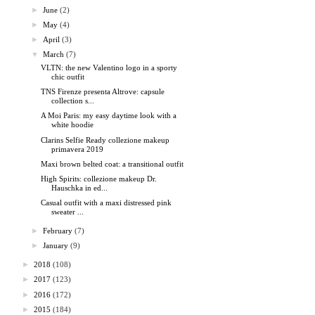
►
June
(2)
►
May
(4)
►
April
(3)
▼
March
(7)
VLTN: the new Valentino logo in a sporty
chic outfit
TNS Firenze presenta Altrove: capsule
collection s...
A Moi Paris: my easy daytime look with a
white hoodie
Clarins Selfie Ready collezione makeup
primavera 2019
Maxi brown belted coat: a transitional outfit
High Spirits: collezione makeup Dr.
Hauschka in ed...
Casual outfit with a maxi distressed pink
sweater ...
►
February
(7)
►
January
(9)
►
2018
(108)
►
2017
(123)
►
2016
(172)
►
2015
(184)