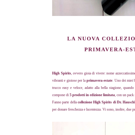
LA NUOVA COLLEZIO
PRIMAVERA-EST
High Spirits
, ovvero gioia di vivere: nome azzeccatissi
vibranti e gioiose per la
primavera-estate
. Uno dei miei b
trucco easy e veloce, adatto alla bella stagione, quando
compone di
5 prodotti in edizione limitata
, con un pack 
Fanno parte della
collezione High Spirits di Dr. Hausc
per donare freschezza e lucentezza. Vi sono, inoltre, due pro