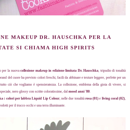
NE MAKEUP DR. HAUSCHKA PER LA
ATE SI CHIAMA HIGH SPIRITS
mo per la nuova
collezione makeup in edizione limitata Dr. Hauschka
, tripudio di tonalità
rand del cuore ha previsto colori freschi, facili da abbinare e texture leggere, perfette per un
 tutto ciò che vogliamo è spensieratezza. La collezione, emblema della gioia di vivere, si
speciale, nero glossy con scritte coloratissime, dal
mood anni '80
.
hka
i
colori per labbra Liquid Lip Colour
, nelle due tonalità
rosa (01)
e
living coral (02)
,
dotti per il trucco occhi e una terra illuminante.