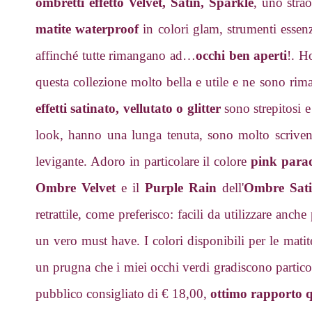
ombretti effetto Velvet, Satin, Sparkle
, uno stra
matite waterproof
in colori glam, strumenti essenzi
affinché tutte rimangano ad…
occhi ben aperti
!. H
questa collezione molto bella e utile e ne sono rim
effetti satinato, vellutato o glitter
sono strepitosi e
look, hanno una lunga tenuta, sono molto scriven
levigante. Adoro in particolare il colore
pink parad
Ombre Velvet
e il
Purple Rain
dell'
Ombre Sat
retrattile, come preferisco: facili da utilizzare anc
un vero must have. I colori disponibili per le matit
un prugna che i miei occhi verdi gradiscono partic
pubblico consigliato di € 18,00,
ottimo rapporto q