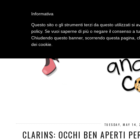
HOME
ABOUT
Informativa
Questo sito o gli strumenti terzi da questo utilizzati si a
policy. Se vuoi saperne di più o negare il consenso a tu
Chiudendo questo banner, scorrendo questa pagina, cli
dei cookie.
TUESDAY, MAY 14,
CLARINS: OCCHI BEN APERTI PE