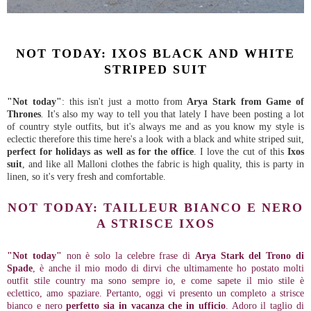
NOT TODAY: IXOS BLACK AND WHITE
STRIPED SUIT
"Not today"
: this isn't just a motto from
Arya Stark from Game of
Thrones
.
It's also my way to tell you that lately I have been posting a lot
of country style outfits, but it's always me and as you know my style is
eclectic therefore this time here's a look with a black and white striped suit,
perfect for holidays as well as for the office
. I love the cut of this
Ixos
suit
, and like all Malloni clothes the fabric is high quality, this is party in
linen, so it's very fresh and comfortable.
NOT TODAY: TAILLEUR BIANCO E NERO
A STRISCE IXOS
"Not today"
non è solo la celebre frase di
Arya Stark del Trono di
Spade
, è anche il mio modo di dirvi che ultimamente ho postato molti
outfit stile country ma sono sempre io, e come sapete il mio stile è
eclettico, amo spaziare. Pertanto, oggi vi presento un completo a strisce
bianco e nero
perfetto sia in vacanza che in ufficio
. Adoro il taglio di