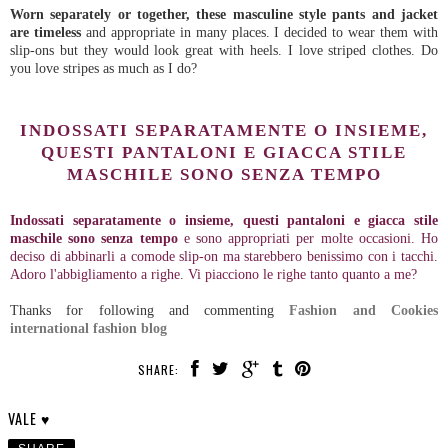
Worn separately or together, these masculine style pants and jacket
are timeless
and appropriate in many places. I decided to wear them with
slip-ons but they would look great with heels. I love striped clothes. Do
you love stripes as much as I do?
INDOSSATI SEPARATAMENTE O INSIEME,
QUESTI PANTALONI E GIACCA STILE
MASCHILE SONO SENZA TEMPO
Indossati separatamente o insieme, questi pantaloni e giacca stile
maschile sono senza tempo
e sono appropriati per molte occasioni. Ho
deciso di abbinarli a comode slip-on ma starebbero benissimo con i tacchi.
Adoro l'abbigliamento a righe. Vi piacciono le righe tanto quanto a me?
Thanks for following and commenting
Fashion and Cookies
international fashion blog
SHARE:
VALE ♥