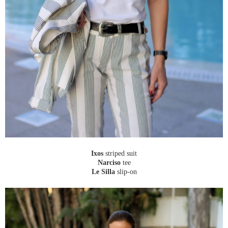
Ixos
striped suit
Narciso
tee
Le Silla
slip-on