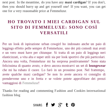
next post. In the meantime, do you have any
maxi cardigan
? If you don't,
then you should hurry up and get yourself one! If you want, you can get
one for a very reasonsable price at Femmeluxe.
HO TROVATO I MIEI CARDIGAN SUL
SITO DI FEMMELUXE: SONO COSÌ
VERSATILI
Per un look di ispirazione urban cowgirl ho indossato anche un paio di
leggings effetto pelle sempre di Femm
eluxe, uno dei più comodi mai avuti
e un vero must have per chiunque. Si tratta di un paio di leggings neri
elasticizzati, a vita alta e super utili sia per look sportivi che più particolari.
Ancora una volta, Femmeluxe mi ha sorpresa positivamente! Sono stata
felicissima di quanto avuto, e devo ancora mostrarvi un set di
loungewear
che mi ha rubato il cuore. Lo farò in un prossimo post. Nel frattempo,
avete qualche maxi cardigan? Se non lo avete ancora vi consiglio di
prendervene uno e in fretta e se volete potete approfittare dei prezzi
vantaggiosi di
Femmeluxe
!
Thanks for reading and commenting
Fashion and Cookies international
fashion blog
SHARE: