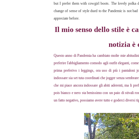
but I prefer them with cowgirl boots. The lovely polka do
change of sense of style dued to the Pandemic is not bad n
appreciate before.
Il mio senso dello stile è
notizia è
Questo anno di Pandemia ha cambiato molte mie abitudini e
preferire l'abbigliamento comodo agli outfit eleganti, come
prima preferivo i leggings, ora uso di più i pantaloni j
indossare sia set tuta coordinati che jogger senza sembrare
che mi piace ancora indossare gli abiti aderenti, ma li pref
pois bianco e nero sta benissimo con un paio di stivali r
un fatto negativo, possiamo avere tutto e goderci diversi 