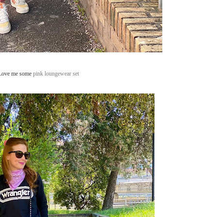
Love me some
pink loungewear set