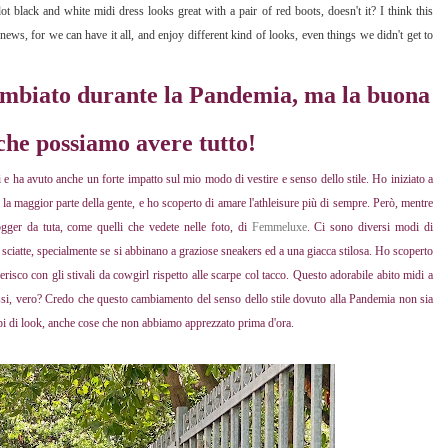
t black and white midi dress looks great with a pair of red boots, doesn't it? I think this
ews, for we can have it all, and enjoy different kind of looks, even things we didn't get to
 cambiato durante la Pandemia, ma la buona
 che possiamo avere tutto!
 ha avuto anche un forte impatto sul mio modo di vestire e senso dello stile. Ho iniziato a
 la maggior parte della gente, e ho scoperto di amare l'athleisure più di sempre. Però, mentre
ogger da tuta, come quelli che vedete nelle foto, di
Femmeluxe
. Ci sono diversi modi di
 sciatte, specialmente se si abbinano a graziose sneakers ed a una giacca stilosa. Ho scoperto
erisco con gli stivali da cowgirl rispetto alle scarpe col tacco. Questo adorabile abito midi a
ossi, vero? Credo che questo cambiamento del senso dello stile dovuto alla Pandemia non sia
tipi di look, anche cose che non abbiamo apprezzato prima d'ora.