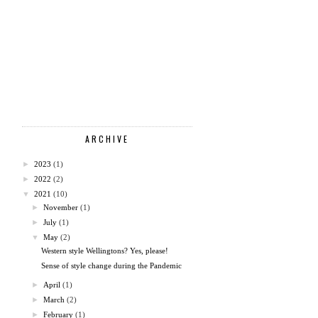
ARCHIVE
►
2023
(1)
►
2022
(2)
▼
2021
(10)
►
November
(1)
►
July
(1)
▼
May
(2)
Western style Wellingtons? Yes, please!
Sense of style change during the Pandemic
►
April
(1)
►
March
(2)
►
February
(1)