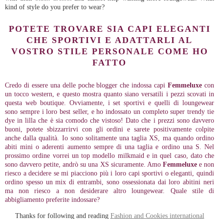
kind of style do you prefer to wear?
POTETE TROVARE SIA CAPI ELEGANTI
CHE SPORTIVI E ADATTARLI AL
VOSTRO STILE PERSONALE COME HO
FATTO
Credo di essere una delle poche blogger che indossa capi
Femmeluxe
con
un tocco western, e questo mostra quanto siano versatili i pezzi scovati in
questa web boutique. Ovviamente, i set sportivi e quelli di loungewear
sono sempre i loro best seller, e ho indossato un completo super trendy tie
dye in lilla che è sia comodo che vistoso! Dato che i prezzi sono davvero
buoni, potete sbizzarrirvi con gli ordini e sarete positivamente colpite
anche dalla qualità. Io sono solitamente una taglia XS, ma quando ordino
abiti mini o aderenti aumento sempre di una taglia e ordino una S. Nel
prossimo ordine vorrei un top modello milkmaid e in quel caso, dato che
sono davvero petite, andrò su una XS sicuramente. Amo
Femmeluxe
e non
riesco a decidere se mi piacciono più i loro capi sportivi o eleganti, quindi
ordino spesso un mix di entrambi, sono ossessionata dai loro abitini neri
ma non riesco a non desiderare altro loungewear. Quale stile di
abbigliamento preferite indossare?
Thanks for following and reading
Fashion and Cookies international