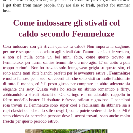
I got them from many people, they are also so fresh, perfect for summer
heat.
Come indossare gli stivali col
caldo secondo Femmeluxe
Cosa indossare con gli stivali quando fa caldo? Non importa la stagione,
per me è sempre meteo adatto agli stivali dato l'amore per lo stile western,
e non c'è nulla come un bel mini abito, come questo trovato su
Femmeluxe, per farmi sentire femminile e a mio agio. E' un abito a pois
troppo carino! Non ho trovato solo loungewear grigia su questo sito, ci
sono anche tanti abiti bianchi perfetti per le avventure estive!.
Femmeluxe
è molto famoso per i suoi set coordinati che sono visti su molte fashioniste
di tutto il mondo, ed è il posto giusto per comprare un abito aderente sia
elegante che sexy. Questa volta ho scelto un abitino romantico e flirty,
abbinandolo a stivali bianchi di Old Gringo e a un adorabile cappello in
feltro modello boater. Il risultato è fresco, stiloso e grazioso! I pantaloni
rosa trovati su Femmeluxe sono super cool e facilissimi da abbinare sia a
capi classici o anche allo stile cowgirl, come potete vedere dalle foto. Mi è
stato chiesto da parecchie persone dove li avessi trovati, sono anche molto
freschi per questo periodo estivo.