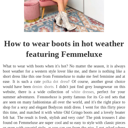
How to wear boots in hot weather
featuring Femmeluxe
What to wear with boots when it's hot? No matter the season, it is always
boot weather for a western style lover like me, and there is nothing like a
short dress like this one from Femmeluxe to make me feel feminine and at
ease. It is such a cute
polka dot dress
! Of course, another great choice
would have been
denim shorts
. I didn't just find grey loungewear on this
website, there is a wide collection of
white dresses
, perfect for your
summer adventures.
Femmeluxe
is pretty famous for its Co ord sets that
are seen on many fashionistas all over the world, and it's the right place to
shop for a sexy and elegant Bodycon midi dress. I went for this flirty piece
this time, and matched it with white Old Gringo boots and a lovely boater
felt hat. The result is fresh, stylish and very cute! The pink trousers I also
found on Femmeluxe are super cool and so easy to style with classic pieces
or even with cowgirl style, as you can see from the pics. I got asked where