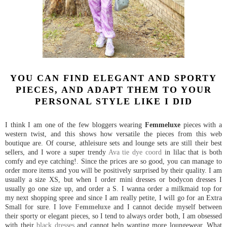
YOU CAN FIND ELEGANT AND SPORTY
PIECES, AND ADAPT THEM TO YOUR
PERSONAL STYLE LIKE I DID
I think I am one of the few bloggers wearing
Femmeluxe
pieces with a
western twist, and this shows how versatile the pieces from this web
boutique are. Of course, athleisure sets and lounge sets are still their best
sellers, and I wore a super trendy
Ava tie dye coord
in lilac that is both
comfy and eye catching!. Since the prices are so good, you can manage to
order more items and you will be positively surprised by their quality. I am
usually a size XS, but when I order mini dresses or bodycon dresses I
usually go one size up, and order a S. I wanna order a milkmaid top for
my next shopping spree and since I am really petite, I will go for an Extra
Small for sure. I love
Femmeluxe
and I cannot decide myself between
their sporty or elegant pieces, so I tend to always order both, I am obsessed
with their
black dresses
and cannot help wanting more loungewear. What