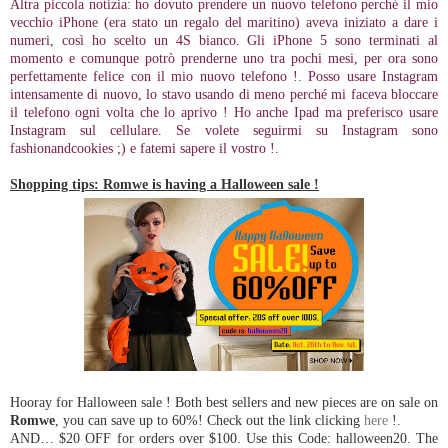
Altra piccola notizia: ho dovuto prendere un nuovo telefono perché il mio
vecchio iPhone (era stato un regalo del maritino) aveva iniziato a dare i
numeri, così ho scelto un 4S bianco. Gli iPhone 5 sono terminati al
momento e comunque potrò prenderne uno tra pochi mesi, per ora sono
perfettamente felice con il mio nuovo telefono !. Posso usare Instagram
intensamente di nuovo, lo stavo usando di meno perché mi faceva bloccare
il telefono ogni volta che lo aprivo ! Ho anche Ipad ma preferisco usare
Instagram sul cellulare. Se volete seguirmi su Instagram sono
fashionandcookies ;) e fatemi sapere il vostro !.
Shopping tips: Romwe is having a Halloween sale !
Hooray for Halloween sale ! Both best sellers and new pieces are on sale on
Romwe
, you can save up to 60%! Check out the link clicking
here
!.
AND… $20 OFF for orders over $100. Use this Code: halloween20. The